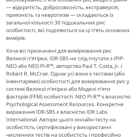
— відкритість, добросовісність, екстраверсія,
приязність та невротизм — складаються із
загальної кількості 30 підшкальних рис
особистості, які поділяються на ці п’ять основних
вимірів.
Хоча всі призначені для вимірювання рис
Великої п’ятірки, IDR-SB5 не слід плутати з IPIP-
NEO або NEO PI-R™, авторства Paul T. Costa, Jr. і
Robert R. McCrae. Однак усі вони є тестами (або
інвентарями) особистості для вимірювання рис у
системі Великої п’ятірки або Моделі п’яти
факторів (FFM) особистості. NEO PI-R™ є власністю
Psychological Assessment Resources. Конкретне
вираження IDR-SB5 є власністю IDR Labs
International. Автори цього онлайн-тесту на
особистість сертифіковані у використанні
численних тестів на особистість і професійно