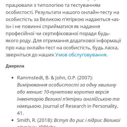
працювали з типологією та тестуванням
особистості. Результати нашого онлайн-тесту на
особистість за Великою п’ятіркою надаються «as-
is» і не повинні сприйматися як надання
професійної чи сертифікованої поради будь-
якого роду. Для отримання додаткової інформації
про наш онлайн-тест на особистість, будь ласка,
зверніться до наших
Умов обслуговування
.
Джерела
Rammstedt, B. & John, O.P. (2007):
Вимірювання особистості за одну хвилину
або менше: 10-пунктова коротка версія
Інвентарію Великої п’ятірки англійською та
німецькою
. Journal of Research in Personality,
41.
Smith, R. (2018):
Вступ до рис і підрис Великої