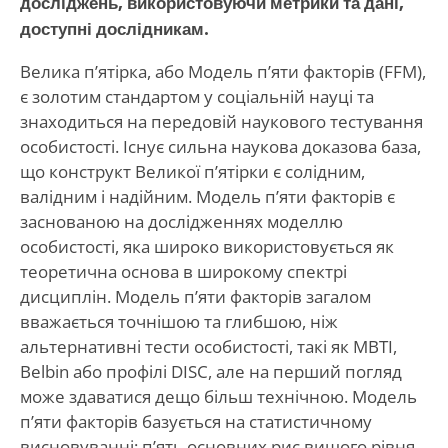
досліджень, використовуючи метрики та дані,
доступні дослідникам.
Велика п’ятірка, або Модель п’яти факторів (FFM),
є золотим стандартом у соціальній науці та
знаходиться на передовій наукового тестування
особистості. Існує сильна наукова доказова база,
що конструкт Великої п’ятірки є солідним,
валідним і надійним. Модель п’яти факторів є
заснованою на дослідженнях моделлю
особистості, яка широко використовується як
теоретична основа в широкому спектрі
дисциплін. Модель п’яти факторів загалом
вважається точнішою та глибшою, ніж
альтернативні тести особистості, такі як MBTI,
Belbin або профілі DISC, але на перший погляд
може здаватися дещо більш технічною. Модель
п’яти факторів базується на статистичному
висновуванні; п’ять основних рис вищого рівня