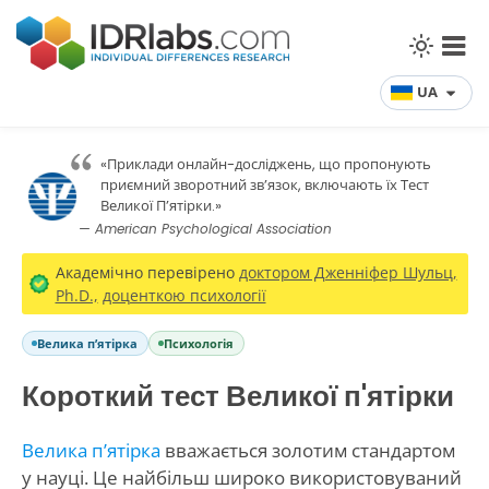
UA
«Приклади онлайн-досліджень, що пропонують
приємний зворотний зв’язок, включають їх Тест
Великої П’ятірки.»
— American Psychological Association
Академічно перевірено
доктором Дженніфер Шульц,
Ph.D.,
доценткою психології
Велика п’ятірка
Психологія
Короткий тест Великої п'ятірки
Велика п’ятірка
вважається золотим стандартом
у науці. Це найбільш широко використовуваний