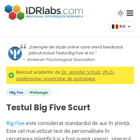
RO
„Exemple de studii online care oferă feedback
plăcut includ Testul Big Five al lor.”
— American Psychological Association
Revizuit academic de
Dr. Jennifer Schulz, Ph.D.,
conferențiar universitar de psihologie
Big Five
Psihologie
Testul Big Five Scurt
Big Five
este considerat standardul de aur în știință.
Este cel mai utilizat test de personalitate în
cercetarea științifică și a fost numit uneori „singurul