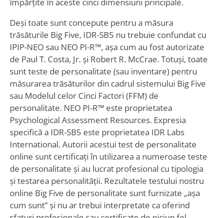
împărțite în aceste cinci dimensiuni principale.
Deși toate sunt concepute pentru a măsura
trăsăturile Big Five, IDR-SB5 nu trebuie confundat cu
IPIP-NEO sau NEO PI-R™, așa cum au fost autorizate
de Paul T. Costa, Jr. și Robert R. McCrae. Totuși, toate
sunt teste de personalitate (sau inventare) pentru
măsurarea trăsăturilor din cadrul sistemului Big Five
sau Modelul celor Cinci Factori (FFM) de
personalitate. NEO PI-R™ este proprietatea
Psychological Assessment Resources. Expresia
specifică a IDR-SB5 este proprietatea IDR Labs
International. Autorii acestui test de personalitate
online sunt certificați în utilizarea a numeroase teste
de personalitate și au lucrat profesional cu tipologia
și testarea personalității. Rezultatele testului nostru
online Big Five de personalitate sunt furnizate „așa
cum sunt” și nu ar trebui interpretate ca oferind
sfaturi profesionale sau certificate de niciun fel.