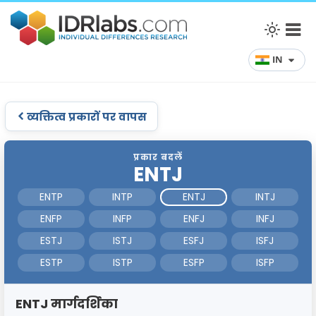
IN
व्यक्तित्व प्रकारों पर वापस
प्रकार बदलें
ENTJ
ENTP
INTP
ENTJ
INTJ
ENFP
INFP
ENFJ
INFJ
ESTJ
ISTJ
ESFJ
ISFJ
ESTP
ISTP
ESFP
ISFP
ENTJ मार्गदर्शिका