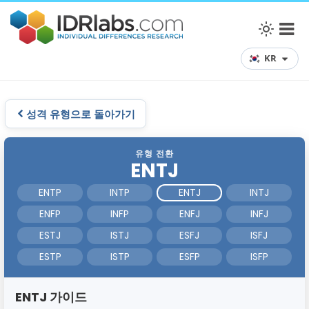
KR
성격 유형으로 돌아가기
유형 전환
ENTJ
ENTP
INTP
ENTJ
INTJ
ENFP
INFP
ENFJ
INFJ
ESTJ
ISTJ
ESFJ
ISFJ
ESTP
ISTP
ESFP
ISFP
ENTJ 가이드