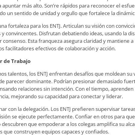
 apuntar más alto. Son
’
re rápidos para reconocer el esfue
do un sentido de unidad y orgullo que fortalece la dinámic
a fortaleza para los ENTJ. Articulan su visión con convicc
 y convincentes. Disfrutan debatiendo ideas, usando la dis
r consenso. Esta franqueza asegura claridad y mantiene a 
s facilitadores efectivos de colaboración y acción.
ar de Trabajo
os talentos, los ENTJ enfrentan desafíos que moldean su v
de parecer dominante. Podrían presionar demasiado fuerte
ensando relaciones sin intención. Con el tiempo, aprende
ncia, mejorando su capacidad para conectar y liderar.
r con la delegación. Los ENTJ prefieren supervisar tareas
isión se ejecute perfectamente. Confiar en otros para qu
o descubren que empoderar a los colegas amplifica su alca
s que construyen equipos capaces y confiados.