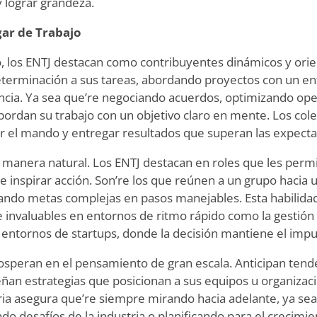
y lograr grandeza.
gar de Trabajo
jo, los ENTJ destacan como contribuyentes dinámicos y orie
eterminación a sus tareas, abordando proyectos con un en
encia. Ya sea que
’
re negociando acuerdos, optimizando ope
 abordan su trabajo con un objetivo claro en mente. Los co
 el mando y entregar resultados que superan las expectat
de manera natural. Los ENTJ destacan en roles que les perm
e inspirar acción. Son
’
re los que reúnen a un grupo hacia u
ando metas complejas en pasos manejables. Esta habilidad
e invaluables en entornos de ritmo rápido como la gestión 
o entornos de startups, donde la decisión mantiene el impul
speran en el pensamiento de gran escala. Anticipan tenden
ñan estrategias que posicionan a sus equipos u organizaci
aria asegura que
’
re siempre mirando hacia adelante, ya se
do desafíos de la industria o planificando para el crecimi