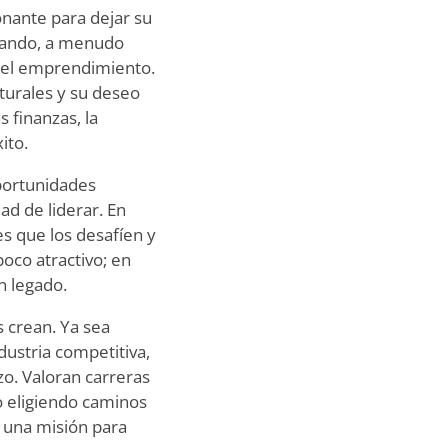
onante para dejar su
 mando, a menudo
 o el emprendimiento.
turales y su deseo
 finanzas, la
ito.
oportunidades
ad de liderar. En
s que los desafíen y
oco atractivo; en
n legado.
 crean. Ya sea
ustria competitiva,
zo. Valoran carreras
 eligiendo caminos
s una misión para