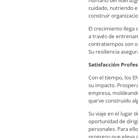
humano del liderazg
cuidado, nutriendo el
construir organizaci
El crecimiento llega 
a través de entrenam
contratiempos son o
Su resiliencia asegu
Satisfacción Profes
Con el tiempo, los E
su impacto. Prospera
empresa, moldeando p
que
’
ve construido al
Su viaje en el lugar 
oportunidad de dirigi
personales. Para ello
progreso que eleva a