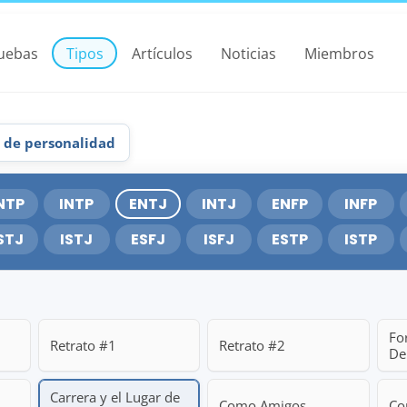
uebas
Tipos
Artículos
Noticias
Miembros
s de personalidad
NTP
INTP
ENTJ
INTJ
ENFP
INFP
STJ
ISTJ
ESFJ
ISFJ
ESTP
ISTP
For
Retrato #1
Retrato #2
De
Carrera y el Lugar de
Como Amigos
Co