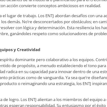
con acción convierte conceptos ambiciosos en realidad.
a el lugar de trabajo. Los ENTJ abordan desafíos con una a
a los demás. No
’
re desconcertados por obstáculos; en cam
solver con lógica y determinación. Esta resiliencia los ha
umbre, ganándoles respeto como solucionadores de prob
quipos y Creatividad
espíritu dominante pero colaborativo a los equipos. Contr
entido de propósito, a menudo estableciendo el tono para
idad radica en su capacidad para innovar dentro de una es
anto prácticas como de vanguardia. Ya sea que
’
re diseñan
 producto o reimaginando una estrategia, los ENTJ inspira
 de logro. Los ENTJ alientan a los miembros del equipo a e
tras esperan responsabilidad. Su entusiasmo por el éxito 