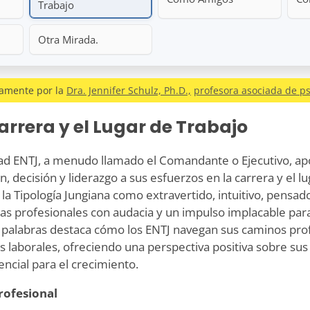
Trabajo
Otra Mirada.
amente por la
Dra. Jennifer Schulz, Ph.D.,
profesora asociada de ps
arrera y el Lugar de Trabajo
idad ENTJ, a menudo llamado el Comandante o Ejecutivo, a
, decisión y liderazgo a sus esfuerzos en la carrera y el l
 la Tipología Jungiana
como extravertido, intuitivo, pensado
as profesionales con audacia y un impulso implacable para
 palabras destaca cómo los ENTJ navegan sus caminos prof
 laborales, ofreciendo una perspectiva positiva sobre sus 
encial para el crecimiento.
rofesional