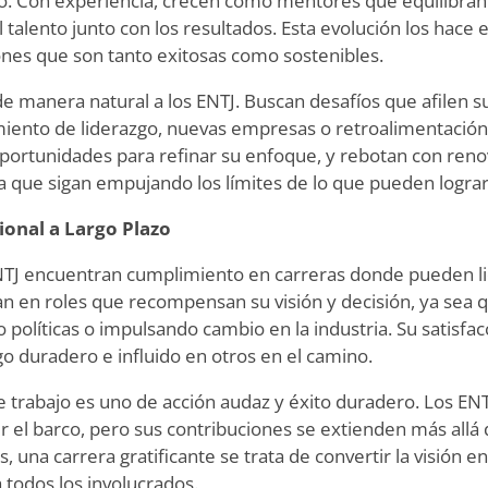
o. Con experiencia, crecen como mentores que equilibran
 talento junto con los resultados. Esta evolución los hace
ones que son tanto exitosas como sostenibles.
de manera natural a los ENTJ. Buscan desafíos que afilen s
iento de liderazgo, nuevas empresas o retroalimentación
portunidades para refinar su enfoque, y rebotan con ren
ra que sigan empujando los límites de lo que pueden lograr
ional a Largo Plazo
NTJ encuentran cumplimiento en carreras donde pueden lid
n en roles que recompensan su visión y decisión, ya sea 
olíticas o impulsando cambio en la industria. Su satisfac
go duradero e influido en otros en el camino.
de trabajo es uno de acción audaz y éxito duradero. Los ENT
r el barco, pero sus contribuciones se extienden más allá 
s, una carrera gratificante se trata de convertir la visión e
 todos los involucrados.