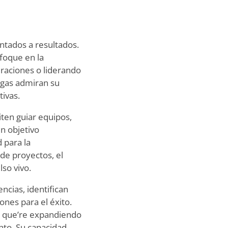
ntados a resultados.
foque en la
raciones o liderando
legas admiran su
ivas.
iten guiar equipos,
n objetivo
 para la
de proyectos, el
so vivo.
cias, identifican
ones para el éxito.
a que
’
re expandiendo
ento. Su capacidad