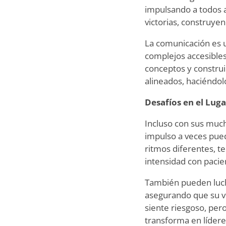
impulsando a todos a
victorias, construyen
La comunicación es un
complejos accesibles
conceptos y construi
alineados, haciéndolo
Desafíos en el Lug
Incluso con sus much
impulso a veces pue
ritmos diferentes, t
intensidad con pacie
También pueden lucha
asegurando que su v
siente riesgoso, per
transforma en lídere