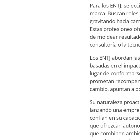
Para los ENTJ, selec
marca. Buscan roles
gravitando hacia cam
Estas profesiones of
de moldear resultado
consultoría o la tecn
Los ENTJ abordan las
basadas en el impacto
lugar de conformarse
prometan recompensas
cambio, apuntan a po
Su naturaleza proacti
lanzando una empresa
confían en su capacid
que ofrezcan autono
que combinen ambició