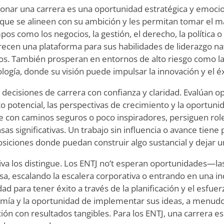
cionar una carrera es una oportunidad estratégica y emoci
 que se alineen con su ambición y les permitan tomar el
pos como los negocios, la gestión, el derecho, la política
recen una plataforma para sus habilidades de liderazgo na
s. También prosperan en entornos de alto riesgo como las
ología, donde su visión puede impulsar la innovación y el éx
 decisiones de carrera con confianza y claridad. Evalúan 
 potencial, las perspectivas de crecimiento y la oportunid
 con caminos seguros o poco inspiradores, persiguen role
 significativas. Un trabajo sin influencia o avance tiene p
siciones donde puedan construir algo sustancial y dejar u
va los distingue. Los ENTJ no
’
t esperan oportunidades—las
, escalando la escalera corporativa o entrando en una ind
ad para tener éxito a través de la planificación y el esfuer
mía y la oportunidad de implementar sus ideas, a menudo
n con resultados tangibles. Para los ENTJ, una carrera e