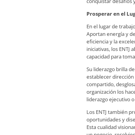
conquistar desafíos 
Prosperar en el Lu
En el lugar de traba
Aportan energía y d
eficiencia y la excel
iniciativas, los ENTJ
capacidad para tomar
Su liderazgo brilla 
establecer dirección 
compartido, desglos
organización los hac
liderazgo ejecutivo 
Los ENTJ también pro
oportunidades y dise
Esta cualidad vision
un negocio, resolvien