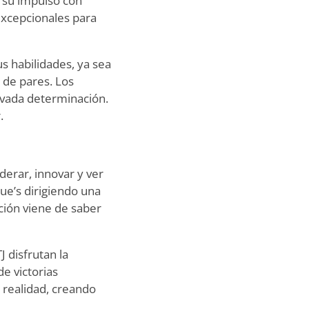
 su impulso con
 excepcionales para
us habilidades, ya sea
 de pares. Los
ovada determinación.
.
erar, innovar y ver
que
’
s dirigiendo una
ción viene de saber
J disfrutan la
de victorias
n realidad, creando