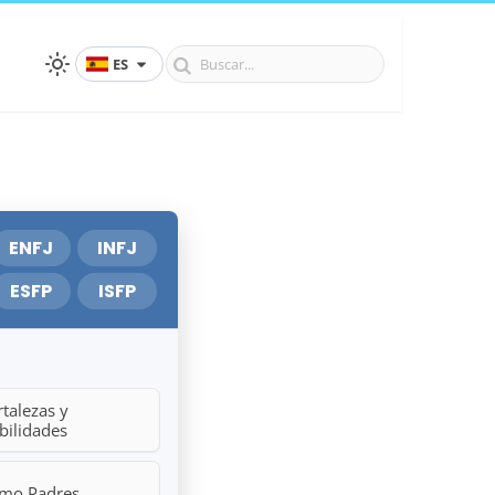
ES
ENFJ
INFJ
ESFP
ISFP
talezas y
bilidades
mo Padres