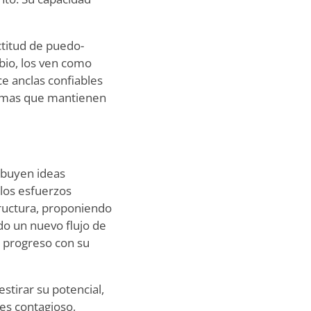
ctitud de puedo-
bio, los ven como
ce anclas confiables
lemas que mantienen
ibuyen ideas
 los esfuerzos
tructura, proponiendo
do un nuevo flujo de
n progreso con su
stirar su potencial,
es contagioso,