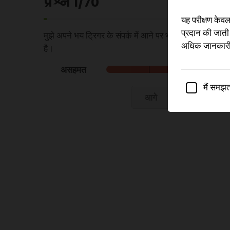
प्रश्न
1
/70
यह परीक्षण केवल 
प्रदान की जाती 
मुझे अपने भय ट्रिगर के संपर्क में आने पर भागने या पलायन क
अधिक जानकारी 
है।
असहमत
मैं समझता
आगे