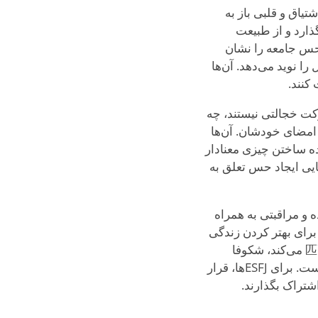
شتیاق و قلبی باز به
ذارد و از طبیعت
تماد، و حس جامعه را نشان
ا نوید می‌دهد. آن‌ها
کنند.
کت خجالتی نیستند، چه
 امضای خودشان. آن‌ها
ده ساختن چیزی معنادار
ap باشند و دیگران را با توانایی ایجاد حس تعلق به
رژی زنده و مراقبتی به همراه
برای بهتر کردن زندگی
شرکت می‌کنند. آن‌ها با کسی که به توجه آن‌ها ارزش قائل است و گرمای عاطفی‌شان را匹配 می‌کند، شکوفا
می‌شوند و صحنه را برای عاشقانه‌ای تنظیم می‌کنند که هم آرامش‌بخش و هم هیجان‌انگیز است. برای ESFJها، قرار
شتراک بگذارند.