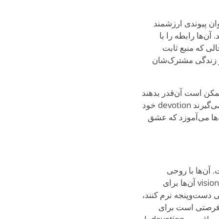
به عنوان پیوندی ارزشمند
آن‌ها رابطه را با
r هفتگی یا یک gesture حمایت — در حالی که منبع ثابت
طریق dedication به благополучи شریک‌شان و زندگی مشترک‌شان
د. ممکن است آن‌قدر بدهند
که خودشان را نادیده بگیرند، عادتی ریشه‌دار در طبیعت مراقبتی‌شان. با گذشت زمان، یاد می‌گیرند devotion خود
r ترکیب کنند. سفرشان به آن‌ها می‌آموزد که عشق
انه است. آن‌ها با روحی
بخشنده به عشق نزدیک می‌شوند و به دنبال شرکایی هستند که مهربانی‌شان را匹配 کنند و vision آن‌ها برای
 دست‌وپنجه نرم کنند،
همراهان استثنایی تبدیل می‌کند. برای ESFJها، عشق فرصتی است برای