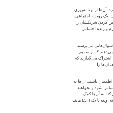
ورد. آن‌ها از برنامه‌ریزی
، یک رویداد اجتماعی،
خاص کردن شریکشان را
و فضایی ارائه می‌دهد که هر دو بتوانند پیوند برقرار کنند. قرارها با یک ESFJ گرم و زنده احساس
atten و expressive می‌درخشند. آن‌ها سؤال‌هایی می‌پرسند
می‌دهند که از صمیم
ن‌ها یا gestures را به اشتراک می‌گذارند که
ی که از سخاوت آن‌ها قدردانی کند و محبت‌شان را reciprocate کند، آن‌ها را
 اطمینان باشند. آن‌ها به
ساس شود و بخواهند
کند به آن‌ها کمک
می‌کند آرام شوند و اجازه دهد عشق‌شان آزادانه جریان یابد. با شخص مناسب، قرار عاشقانه اولیه با یک ESFJ مانند