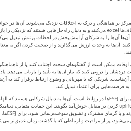
ض‌ها، ESFJها با تمرکز بر هماهنگی و درک به اختلافات نزدیک می‌شوند. آن‌ها د
راه‌هایی برای ترمیم شکاف‌ها excel می‌کنند و به دنبال راه‌حل‌هایی هستند که نزدی
 آن‌ها آن‌ها را به شرکای آرامش‌بخش در لحظات پرتنش تبدیل می‌کند
نند. آن‌ها به وحدت ارزش می‌گذارند و از صحبت کردن اگر به معن
ند.
ال، ESFJها گاهی اوقات ممکن است از گفتگوهای سخت اجتناب کنند یا از ناهما
ردشان را درونی کنند که نیاز آن‌ها به تأیید را بازتاب می‌دهد. یا
ن‌هاست. شریکی که با مهربانی و وضوح ارتباط برقرار کند به آن
 به فرصت‌هایی برای اعتماد تبدیل کند.
رشد، نقطه قوت طبیعی برای ESFJها در روابط است. آن‌ها به دنبال شرکایی هست
باشند و فرصتی را برای uplift کردن در مقابل خوش‌آمد بگویند. این حمایت متقابل، د
آن هر دو فرد ش
ی‌شود، پر از مراقبت و ارتباطی که با گذشت زمان عمیق‌تر می‌ش