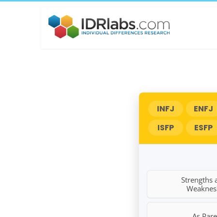
INFJ
ENFJ
ISFP
ESFP
Strengths 
Weaknes
As Pare