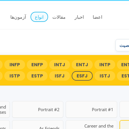
اعضا
اخبار
مقالات
انواع
آزمون‌ها
خصیت
INFP
ENFP
INTJ
ENTJ
INTP
EN
ISTP
ESTP
ISFJ
ESFJ
ISTJ
ES
and
Portrait #2
Portrait #1
ses
Career and the
nts
As Friends