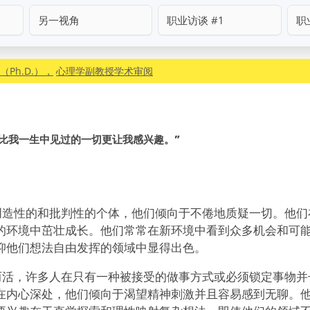
另一视角
职业访谈 #1
职
Ph.D.），
心理学副教授学术审阅
比我一生中见过的一切更让我感兴趣。”
的、创造性的和批判性的个体，他们倾向于不倦地质疑一切。他
的环境中茁壮成长。他们常常在新环境中看到众多机会和可
抑他们想法自由发挥的领域中显得出色。
新奇而活，许多人在只有一种被接受的做事方式或必须锁定事物
在内心深处，他们倾向于渴望精神刺激并且容易感到无聊。