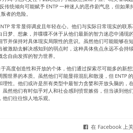
反传统倾向可能赋予 ENTP 一种迷人的恶作剧气息，但如
的反叛者的危险。
ENTP 常常显得调皮且年轻在心。他们与实际日常现实的联
白日梦、想象，并喋喋不休于从他们最新的智力迷恋中涌现
细节并保持对具体现实局限性的意识。虽然他们可能能够在
被激励去解决感知到的弱点时，这种具体焦点永远不会持续太久
概念自由发挥的智力世界。
 倾向于高度创造性和开放的个体，他们通过探索尽可能多的新
围世界的本质。虽然他们可能显得混乱和散漫，但 ENTP 
和理性。他们或许是所有类型中最智力贪婪和开放头脑的，
。虽然他们有时似乎对人和社会感到愤世嫉俗，但当谈到他
，他们往往惊人地乐观。
在 Facebook 