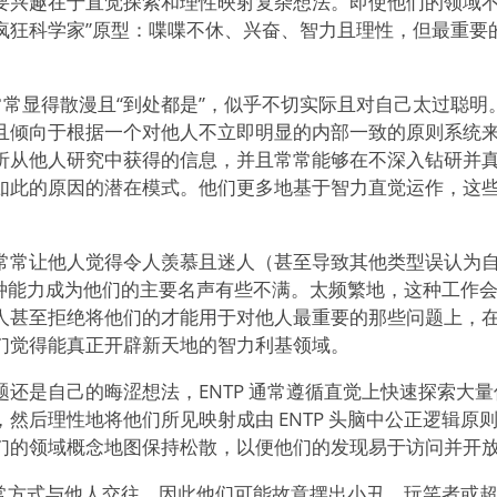
要兴趣在于直觉探索和理性映射复杂想法。即使他们的领域
出“疯狂科学家”原型：喋喋不休、兴奋、智力且理性，但最重
。
 常常显得散漫且“到处都是”，似乎不切实际且对自己太过聪明。
且倾向于根据一个对他人不立即明显的内部一致的原则系统
析从他人研究中获得的信息，并且常常能够在不深入钻研并
如此的原因的潜在模式。他们更多地基于智力直觉运作，这
常常让他人觉得令人羡慕且迷人（甚至导致其他类型误认为自己
对这种能力成为他们的主要名声有些不满。太频繁地，这种工作
人甚至拒绝将他们的才能用于对他人最重要的那些问题上，
们觉得能真正开辟新天地的智力利基领域。
题还是自己的晦涩想法，ENTP 通常遵循直觉上快速探索大
然后理性地将他们所见映射成由 ENTP 头脑中公正逻辑原
们的领域概念地图保持松散，以便他们的发现易于访问并开
以正常方式与他人交往，因此他们可能故意摆出小丑、玩笑者或