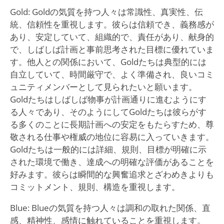
Gold: Goldの気質を持つ人々は常識性、真実性、伝
統、信頼性を重視します。彼らは信頼でき、義務感が
あり、安定していて、組織的で、責任があり、献身的
で、しばしば計画と事前思考された目標に優れていま
す。他人との関係において、Goldたちは典型的には
自立していて、時間厳守で、よく準備され、良いコミ
ュニティメンバーとして見られたいと願います。
Goldたちはしばしば物事が計画通りに進むようにす
る人々であり、そのようにしてGoldたちは彼らがす
る多くのことに長期計画への安定をもたらすため、尊
敬される仕事や権威の地位に容易に入っていきます。
Goldたちは一般的には詳細、規則、目標が明確に示
された環境で働き、達成への明確な評価があることを
好みます。彼らは瞬間的な興奮追求とざわめきよりも
コミットメント、規則、構造を重視します。
Blue: Blueの気質を持つ人々は調和の取れた関係、直
感、精神性、感情に触れていることを重視します。