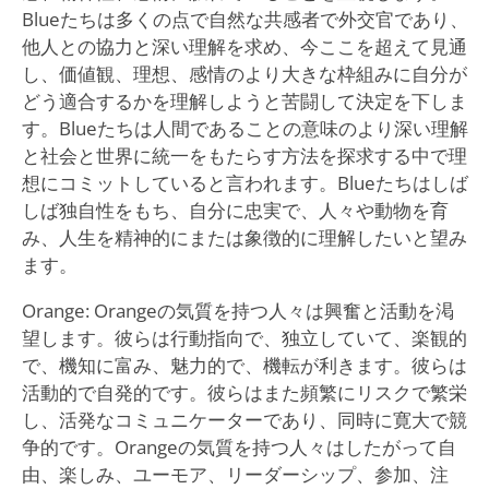
Blueたちは多くの点で自然な共感者で外交官であり、
他人との協力と深い理解を求め、今ここを超えて見通
し、価値観、理想、感情のより大きな枠組みに自分が
どう適合するかを理解しようと苦闘して決定を下しま
す。Blueたちは人間であることの意味のより深い理解
と社会と世界に統一をもたらす方法を探求する中で理
想にコミットしていると言われます。Blueたちはしば
しば独自性をもち、自分に忠実で、人々や動物を育
み、人生を精神的にまたは象徴的に理解したいと望み
ます。
Orange: Orangeの気質を持つ人々は興奮と活動を渇
望します。彼らは行動指向で、独立していて、楽観的
で、機知に富み、魅力的で、機転が利きます。彼らは
活動的で自発的です。彼らはまた頻繁にリスクで繁栄
し、活発なコミュニケーターであり、同時に寛大で競
争的です。Orangeの気質を持つ人々はしたがって自
由、楽しみ、ユーモア、リーダーシップ、参加、注