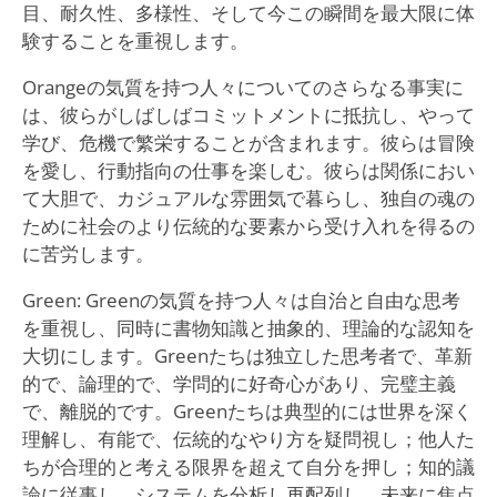
目、耐久性、多様性、そして今この瞬間を最大限に体
験することを重視します。
Orangeの気質を持つ人々についてのさらなる事実に
は、彼らがしばしばコミットメントに抵抗し、やって
学び、危機で繁栄することが含まれます。彼らは冒険
を愛し、行動指向の仕事を楽しむ。彼らは関係におい
て大胆で、カジュアルな雰囲気で暮らし、独自の魂の
ために社会のより伝統的な要素から受け入れを得るの
に苦労します。
Green: Greenの気質を持つ人々は自治と自由な思考
を重視し、同時に書物知識と抽象的、理論的な認知を
大切にします。Greenたちは独立した思考者で、革新
的で、論理的で、学問的に好奇心があり、完璧主義
で、離脱的です。Greenたちは典型的には世界を深く
理解し、有能で、伝統的なやり方を疑問視し；他人た
ちが合理的と考える限界を超えて自分を押し；知的議
論に従事し、システムを分析し再配列し、未来に焦点