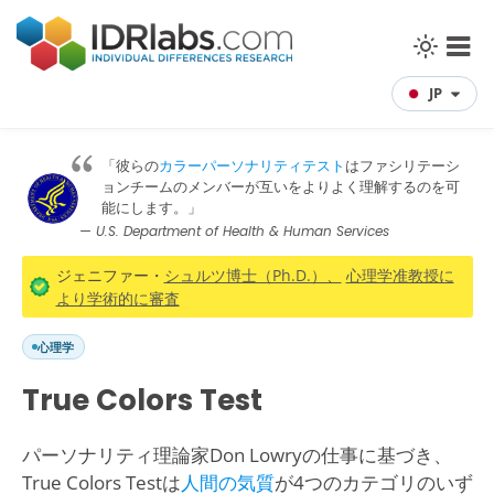
JP
「彼らの
カラーパーソナリティテスト
はファシリテーシ
ョンチームのメンバーが互いをよりよく理解するのを可
能にします。」
— U.S. Department of Health & Human Services
ジェニファー・
シュルツ博士（Ph.D.）、
心理学准教授に
より学術的に審査
心理学
True Colors Test
パーソナリティ理論家Don Lowryの仕事に基づき、
True Colors Testは
人間の気質
が4つのカテゴリのいず