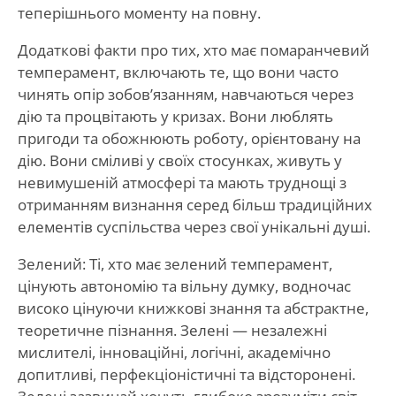
теперішнього моменту на повну.
Додаткові факти про тих, хто має помаранчевий
темперамент, включають те, що вони часто
чинять опір зобов’язанням, навчаються через
дію та процвітають у кризах. Вони люблять
пригоди та обожнюють роботу, орієнтовану на
дію. Вони сміливі у своїх стосунках, живуть у
невимушеній атмосфері та мають труднощі з
отриманням визнання серед більш традиційних
елементів суспільства через свої унікальні душі.
Зелений: Ті, хто має зелений темперамент,
цінують автономію та вільну думку, водночас
високо цінуючи книжкові знання та абстрактне,
теоретичне пізнання. Зелені — незалежні
мислителі, інноваційні, логічні, академічно
допитливі, перфекціоністичні та відсторонені.