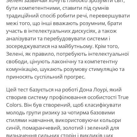
Зелені зазвичай хочуть глибоко зрозуміти світ,
бути компетентними, ставити під сумнів
традиційний спосіб робити речі, перевершувати
межі того, що інші вважають розумним, брати
участь в інтелектуальних дискусіях, а також
аналізувати та перебудовувати системи і
зосереджуватися на майбутньому. Крім того,
Зелені, як правило, потребують інтелектуальної
свободи, цінують лаконічну та компетентну
комунікацію, шукають розумову стимуляцію та
приносять суспільний прогрес.
Цей тест базується на роботі Дона Лоурі, який
створив систему профілювання особистості True
Colors. Він був створений, щоб класифікувати
молодь групи ризику за чотирма базовими
стилями навчання, використовуючи кольори
синій, помаранчевий, золотий і зелений для
визначення сильних сторін і викликів цих