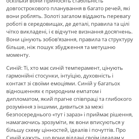
оскільки вони приносять стабільність
довгострокового планування в багато речей, які
вони роблять. Золоті загалом віддають перевагу
роботі в середовищах, де деталі, правила та цілі
чітко викладені, і є відчутне визнання досягнень.
Вони цінують зобов’язання, правила та структуру
більше, ніж пошук збудження та метушню
моменту.
Синій: Ті, хто має синій темперамент, цінують
гармонійні стосунки, інтуїцію, духовність і
контакт зі своїми емоціями. Синій у багатьох
відношеннях є природним емпатом і
дипломатом, який прагне співпраці та глибокого
розуміння з іншими, дивиться за межі
безпосереднього «тут і зараз» і приймає рішення,
намагаючись зрозуміти, як вони вписуються у
більшу схему цінностей, ідеалів і почуттів. Про
Синій кажуть, що вони віддані своїм ідеалам у