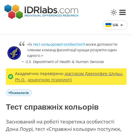
UA
«Їх
тест кольорової особистості
може допомогти
членам команд фасилітації краще розуміти один
одного.»
— U.S. Department of Health & Human Services
Академічно перевірено
доктором Дженніфер Шульц,
Ph.D.,
доценткою психології
Психологія
Тест справжніх кольорів
Заснований на роботі теоретика особистості
Дона Лоурі, тест «Справжні кольори» постулює,