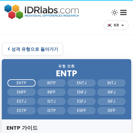
KR
성격 유형으로 돌아가기
유형 전환
ENTP
ENTP
INTP
ENTJ
INTJ
ENFP
INFP
ENFJ
INFJ
ESTJ
ISTJ
ESFJ
ISFJ
ESTP
ISTP
ESFP
ISFP
ENTP 가이드