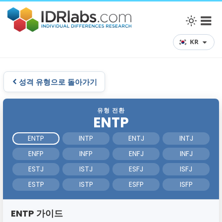
KR
성격 유형으로 돌아가기
유형 전환
ENTP
ENTP
INTP
ENTJ
INTJ
ENFP
INFP
ENFJ
INFJ
ESTJ
ISTJ
ESFJ
ISFJ
ESTP
ISTP
ESFP
ISFP
ENTP 가이드