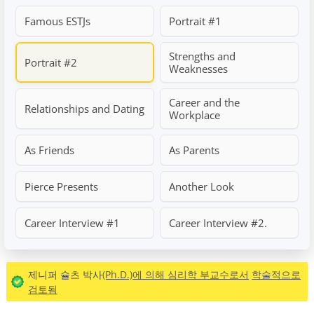
Famous ESTJs
Portrait #1
Strengths and
Portrait #2
Weaknesses
Career and the
Relationships and Dating
Workplace
As Friends
As Parents
Pierce Presents
Another Look
Career Interview #1
Career Interview #2.
제니퍼 슐츠 박사
(Ph.D.)에 의해 심리학 부교수로서
학술적으로
검토됨