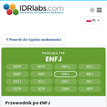
PL
Powrót do typów osobowości
PRZEŁĄCZ TYP
ENFJ
ENTP
INTP
ENTJ
INTJ
ENFP
INFP
ENFJ
INFJ
ESTJ
ISTJ
ESFJ
ISFJ
ESTP
ISTP
ESFP
ISFP
Przewodnik po ENFJ