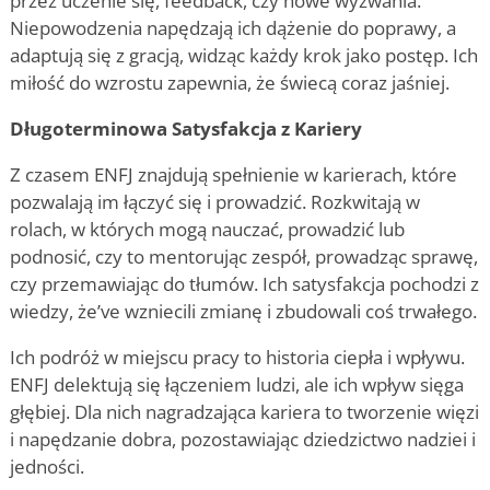
przez uczenie się, feedback, czy nowe wyzwania.
Niepowodzenia napędzają ich dążenie do poprawy, a
adaptują się z gracją, widząc każdy krok jako postęp. Ich
miłość do wzrostu zapewnia, że świecą coraz jaśniej.
Długoterminowa Satysfakcja z Kariery
Z czasem ENFJ znajdują spełnienie w karierach, które
pozwalają im łączyć się i prowadzić. Rozkwitają w
rolach, w których mogą nauczać, prowadzić lub
podnosić, czy to mentorując zespół, prowadząc sprawę,
czy przemawiając do tłumów. Ich satysfakcja pochodzi z
wiedzy, że
’
ve wzniecili zmianę i zbudowali coś trwałego.
Ich podróż w miejscu pracy to historia ciepła i wpływu.
ENFJ delektują się łączeniem ludzi, ale ich wpływ sięga
głębiej. Dla nich nagradzająca kariera to tworzenie więzi
i napędzanie dobra, pozostawiając dziedzictwo nadziei i
jedności.