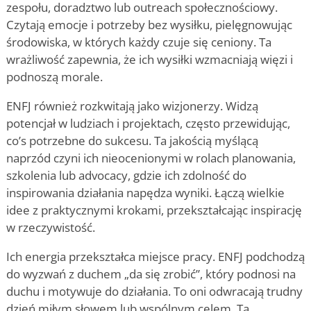
zespołu, doradztwo lub outreach społecznościowy.
Czytają emocje i potrzeby bez wysiłku, pielęgnowując
środowiska, w których każdy czuje się ceniony. Ta
wrażliwość zapewnia, że ich wysiłki wzmacniają więzi i
podnoszą morale.
ENFJ również rozkwitają jako wizjonerzy. Widzą
potencjał w ludziach i projektach, często przewidując,
co
’
s potrzebne do sukcesu. Ta jakością myślącą
naprzód czyni ich nieocenionymi w rolach planowania,
szkolenia lub advocacy, gdzie ich zdolność do
inspirowania działania napędza wyniki. Łączą wielkie
idee z praktycznymi krokami, przekształcając inspirację
w rzeczywistość.
Ich energia przekształca miejsce pracy. ENFJ podchodzą
do wyzwań z duchem „da się zrobić”, który podnosi na
duchu i motywuje do działania. To oni odwracają trudny
dzień miłym słowem lub wspólnym celem. Ta