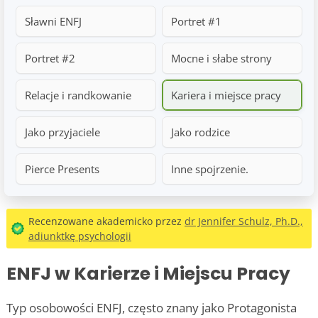
Sławni ENFJ
Portret #1
Portret #2
Mocne i słabe strony
Relacje i randkowanie
Kariera i miejsce pracy
Jako przyjaciele
Jako rodzice
Pierce Presents
Inne spojrzenie.
Recenzowane akademicko przez
dr Jennifer Schulz, Ph.D.,
adiunktkę psychologii
ENFJ w Karierze i Miejscu Pracy
Typ osobowości ENFJ, często znany jako Protagonista