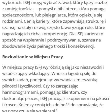
wyborach. ISFJ mogą wybrać zawód, który łączy służbę
z umiejętnością — pomyśl o bibliotece, która pomaga
społecznościom, lub pielęgniarce, która opiekuje się
rodzinami. Cenią kariery, które zapewniają strukturę i
szansę na stały rozwój, często faworyzując role, które
nagradzają ich cichą kompetencję. Dla ISFJ kariera to
sposób na wspieranie i podtrzymywanie, szansa na
zbudowanie życia pełnego troski i konsekwencji.
Rozkwitanie w Miejscu Pracy
W miejscu pracy ISFJ wyróżniają się jako niezawodni i
współczujący wkładający. Wnoszą łagodną siłę do
swoich zadań, podejmując wyzwania z mieszanką
pilności i życzliwości. Czy to zarządzając
harmonogramami, pomagając klientom, czy
doskonaląc proces, ISFJ pracują z skupieniem na jakości
i trosce. Koledzy cenią ich zdolność do sprawiania, że
wszyscy czują się wspierani.
’