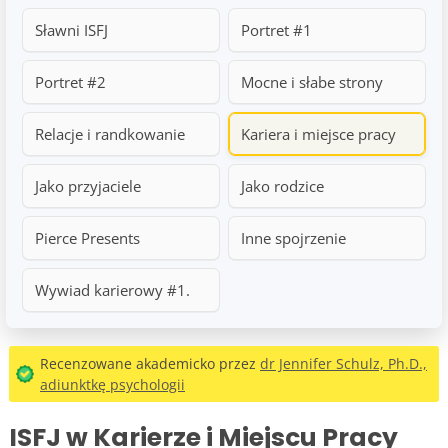
Sławni ISFJ
Portret #1
Portret #2
Mocne i słabe strony
Relacje i randkowanie
Kariera i miejsce pracy
Jako przyjaciele
Jako rodzice
Pierce Presents
Inne spojrzenie
Wywiad karierowy #1.
Recenzowane akademicko przez
dr Jennifer Schulz, Ph.D.,
adiunktkę psychologii
ISFJ w Karierze i Miejscu Pracy