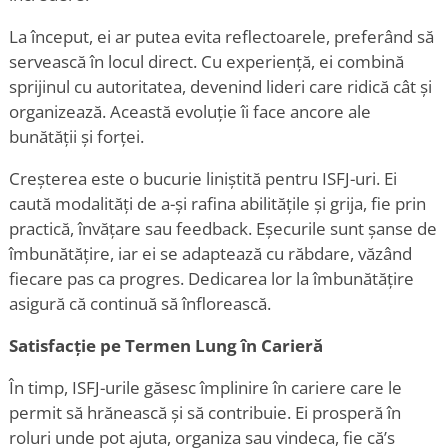
La început, ei ar putea evita reflectoarele, preferând să
servească în locul direct. Cu experiență, ei combină
sprijinul cu autoritatea, devenind lideri care ridică cât și
organizează. Această evoluție îi face ancore ale
bunătății și forței.
Creșterea este o bucurie liniștită pentru ISFJ-uri. Ei
caută modalități de a-și rafina abilitățile și grija, fie prin
practică, învățare sau feedback. Eșecurile sunt șanse de
îmbunătățire, iar ei se adaptează cu răbdare, văzând
fiecare pas ca progres. Dedicarea lor la îmbunătățire
asigură că continuă să înflorească.
Satisfacție pe Termen Lung în Carieră
În timp, ISFJ-urile găsesc împlinire în cariere care le
permit să hrănească și să contribuie. Ei prosperă în
roluri unde pot ajuta, organiza sau vindeca, fie că
’
s