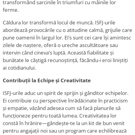
transformând sarcinile în triumfuri cu mâinile lor
ferme.
Căldura lor transformă locul de muncă. ISFJ-urile
abordează provocările cu o atitudine calmă, grijulie care
pune oamenii în largul lor. Ei
’
s sunt cei care își amintesc
zilele de naștere, oferă o ureche ascultătoare sau
intervin când cineva
’
s luptă. Această fiabilitate și
bunătate le câștigă recunoștință, făcându-i eroi liniștiți
ai cotidianului.
Contribuții la Echipe și Creativitate
ISFJ-urile aduc un spirit de sprijin și gânditor echipelor.
Ei contribuie cu perspective înrădăcinate în practicism
și empatie, văzând adesea cum să facă planurile să
funcționeze pentru toată lumea. Creativitatea lor
constă în hrănire—gândește-te la un kit de bun venit
pentru angajații noi sau un program care echilibrează