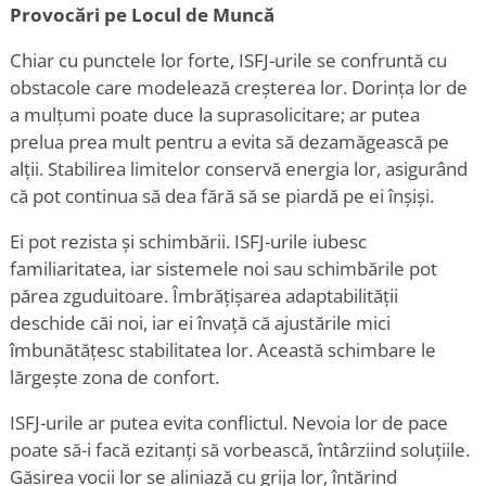
Provocări pe Locul de Muncă
Chiar cu punctele lor forte, ISFJ-urile se confruntă cu
obstacole care modelează creșterea lor. Dorința lor de
a mulțumi poate duce la suprasolicitare; ar putea
prelua prea mult pentru a evita să dezamăgească pe
alții. Stabilirea limitelor conservă energia lor, asigurând
că pot continua să dea fără să se piardă pe ei înșiși.
Ei pot rezista și schimbării. ISFJ-urile iubesc
familiaritatea, iar sistemele noi sau schimbările pot
părea zguduitoare. Îmbrățișarea adaptabilității
deschide căi noi, iar ei învață că ajustările mici
îmbunătățesc stabilitatea lor. Această schimbare le
lărgește zona de confort.
ISFJ-urile ar putea evita conflictul. Nevoia lor de pace
poate să-i facă ezitanți să vorbească, întârziind soluțiile.
Găsirea vocii lor se aliniază cu grija lor, întărind