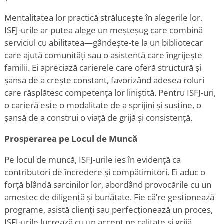
Mentalitatea lor practică strălucește în alegerile lor.
ISFJ-urile ar putea alege un meșteșug care combină
serviciul cu abilitatea—gândește-te la un bibliotecar
care ajută comunități sau o asistentă care îngrijește
familii. Ei apreciază carierele care oferă structură și
șansa de a crește constant, favorizând adesea roluri
care răsplătesc competența lor liniștită. Pentru ISFJ-uri,
o carieră este o modalitate de a sprijini și susține, o
șansă de a construi o viață de grijă și consistență.
Prosperarea pe Locul de Muncă
Pe locul de muncă, ISFJ-urile ies în evidență ca
contributori de încredere și compătimitori. Ei aduc o
forță blândă sarcinilor lor, abordând provocările cu un
amestec de diligență și bunătate. Fie că
’
re gestionează
programe, asistă clienți sau perfecționează un proces,
ISFJ-urile lucrează cu un accent pe calitate și grijă.