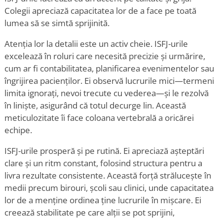
Colegii apreciază capacitatea lor de a face pe toată
lumea să se simtă sprijinită.
Atenția lor la detalii este un activ cheie. ISFJ-urile
excelează în roluri care necesită precizie și urmărire,
cum ar fi contabilitatea, planificarea evenimentelor sau
îngrijirea pacienților. Ei observă lucrurile mici—termeni
limita ignorați, nevoi trecute cu vederea—și le rezolvă
în liniște, asigurând că totul decurge lin. Această
meticulozitate îi face coloana vertebrală a oricărei
echipe.
ISFJ-urile prosperă și pe rutină. Ei apreciază așteptări
clare și un ritm constant, folosind structura pentru a
livra rezultate consistente. Această forță strălucește în
medii precum birouri, școli sau clinici, unde capacitatea
lor de a menține ordinea ține lucrurile în mișcare. Ei
creează stabilitate pe care alții se pot sprijini,