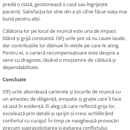
predă o clasă, gestionează o casă sau îngrijește
pacienți. Satisfacția lor vine din a ști că
’
ve făcut viața mai
bună pentru alții.
Călătoria lor pe locul de muncă este una de impact
blând și grijă constantă. ISFJ-urile pot să nu caute laude,
dar contribuțiile lor dăinuie în viețile pe care le ating.
Pentru ei, o carieră recompensatoare este despre a
servi cu dragoste, lăsând o moștenire de căldură și
dependabilitate.
Concluzie
ISFJ-urile abordează carierele și locurile de muncă cu
un amestec de diligență, empatie și grație care îi face
să iasă în evidență. Ei aleg căi care reflectă grija lor,
excelează prin detalii și sprijin și cresc echilibrând
confortul cu curajul. În timp ce navighează provocări
precum suprasolicitarea și evitarea conflictului,