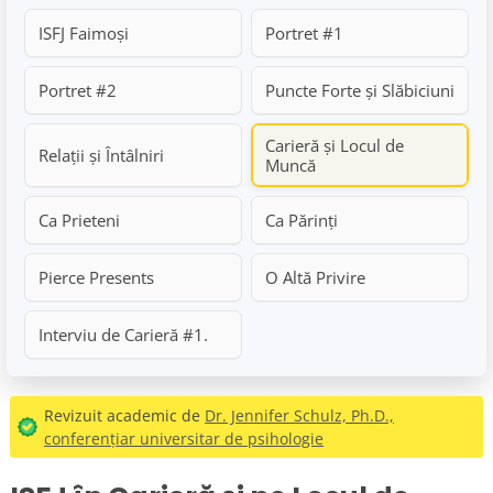
ISFJ Faimoși
Portret #1
Portret #2
Puncte Forte și Slăbiciuni
Carieră și Locul de
Relații și Întâlniri
Muncă
Ca Prieteni
Ca Părinți
Pierce Presents
O Altă Privire
Interviu de Carieră #1.
Revizuit academic de
Dr. Jennifer Schulz, Ph.D.,
conferențiar universitar de psihologie