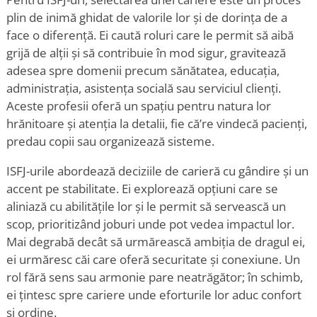
plin de inimă ghidat de valorile lor și de dorința de a
face o diferență. Ei caută roluri care le permit să aibă
grijă de alții și să contribuie în mod sigur, gravitează
adesea spre domenii precum sănătatea, educația,
administrația, asistența socială sau serviciul clienți.
Aceste profesii oferă un spațiu pentru natura lor
hrănitoare și atenția la detalii, fie că
’
re vindecă pacienți,
predau copii sau organizează sisteme.
ISFJ-urile abordează deciziile de carieră cu gândire și un
accent pe stabilitate. Ei explorează opțiuni care se
aliniază cu abilitățile lor și le permit să servească un
scop, prioritizând joburi unde pot vedea impactul lor.
Mai degrabă decât să urmărească ambiția de dragul ei,
ei urmăresc căi care oferă securitate și conexiune. Un
rol fără sens sau armonie pare neatrăgător; în schimb,
ei țintesc spre cariere unde eforturile lor aduc confort
și ordine.