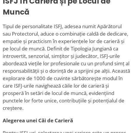
ISFJ în Carieră și pe Locul de
Muncă
Tipul de personalitate ISFJ, adesea numit Apărătorul
sau Protectorul, aduce o combinație caldă de dedicare,
empatie și practicism în experiențele lor de carieră și
pe locul de muncă. Definit de Tipologia Jungiană
ca
introvertit, senzorial, simțitor și judecător, ISFJ-urile
abordează viețile lor profesionale cu un profund simț al
responsabilității și o dorință de a sprijini pe alții. Această
explorare de 1000 de cuvinte sărbătorește modul în
care ISFJ-urile navighează căile lor de carieră și
prosperă în setări de locul de muncă, evidențiind
punctele lor forte unice, contribuțiile și potențialul de
creștere.
Alegerea unei Căi de Carieră
Pentru ISFJ-uri, selectarea unei cariere este un proces