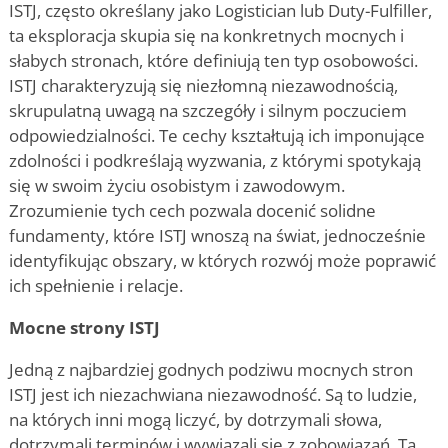
ISTJ, często określany jako Logistician lub Duty-Fulfiller,
ta eksploracja skupia się na konkretnych mocnych i
słabych stronach, które definiują ten typ osobowości.
ISTJ charakteryzują się niezłomną niezawodnością,
skrupulatną uwagą na szczegóły i silnym poczuciem
odpowiedzialności. Te cechy kształtują ich imponujące
zdolności i podkreślają wyzwania, z którymi spotykają
się w swoim życiu osobistym i zawodowym.
Zrozumienie tych cech pozwala docenić solidne
fundamenty, które ISTJ wnoszą na świat, jednocześnie
identyfikując obszary, w których rozwój może poprawić
ich spełnienie i relacje.
Mocne strony ISTJ
Jedną z najbardziej godnych podziwu mocnych stron
ISTJ jest ich niezachwiana niezawodność. Są to ludzie,
na których inni mogą liczyć, by dotrzymali słowa,
dotrzymali terminów i wywiązali się z zobowiązań. Ta