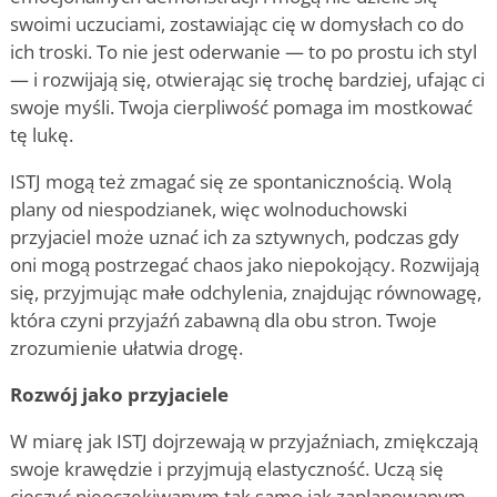
swoimi uczuciami, zostawiając cię w domysłach co do
ich troski. To nie jest oderwanie — to po prostu ich styl
— i rozwijają się, otwierając się trochę bardziej, ufając ci
swoje myśli. Twoja cierpliwość pomaga im mostkować
tę lukę.
ISTJ mogą też zmagać się ze spontanicznością. Wolą
plany od niespodzianek, więc wolnoduchowski
przyjaciel może uznać ich za sztywnych, podczas gdy
oni mogą postrzegać chaos jako niepokojący. Rozwijają
się, przyjmując małe odchylenia, znajdując równowagę,
która czyni przyjaźń zabawną dla obu stron. Twoje
zrozumienie ułatwia drogę.
Rozwój jako przyjaciele
W miarę jak ISTJ dojrzewają w przyjaźniach, zmiękczają
swoje krawędzie i przyjmują elastyczność. Uczą się
cieszyć nieoczekiwanym tak samo jak zaplanowanym,