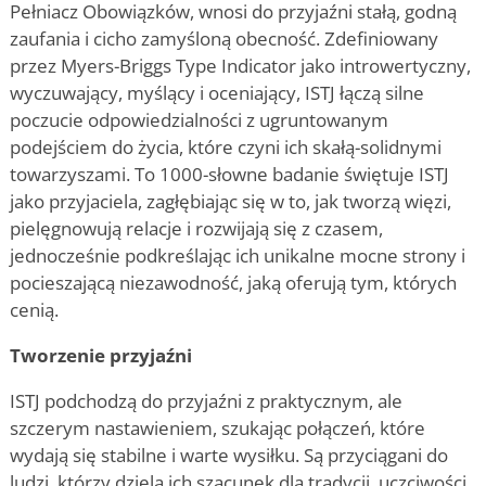
Pełniacz Obowiązków, wnosi do przyjaźni stałą, godną
zaufania i cicho zamyśloną obecność. Zdefiniowany
przez Myers-Briggs Type Indicator jako introwertyczny,
wyczuwający, myślący i oceniający, ISTJ łączą silne
poczucie odpowiedzialności z ugruntowanym
podejściem do życia, które czyni ich skałą-solidnymi
towarzyszami. To 1000-słowne badanie świętuje ISTJ
jako przyjaciela, zagłębiając się w to, jak tworzą więzi,
pielęgnowują relacje i rozwijają się z czasem,
jednocześnie podkreślając ich unikalne mocne strony i
pocieszającą niezawodność, jaką oferują tym, których
cenią.
Tworzenie przyjaźni
ISTJ podchodzą do przyjaźni z praktycznym, ale
szczerym nastawieniem, szukając połączeń, które
wydają się stabilne i warte wysiłku. Są przyciągani do
ludzi, którzy dzielą ich szacunek dla tradycji, uczciwości