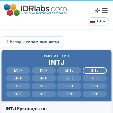
RU
Назад к типам личности
СМЕНИТЬ ТИП
INTJ
ENTP
INTP
ENTJ
INTJ
ENFP
INFP
ENFJ
INFJ
ESTJ
ISTJ
ESFJ
ISFJ
ESTP
ISTP
ESFP
ISFP
INTJ Руководство