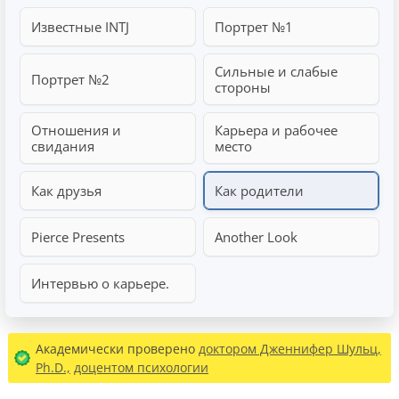
Известные INTJ
Портрет №1
Сильные и слабые
Портрет №2
стороны
Отношения и
Карьера и рабочее
свидания
место
Как друзья
Как родители
Pierce Presents
Another Look
Интервью о карьере.
Академически проверено
доктором Дженнифер Шульц,
Ph.D.,
доцентом психологии