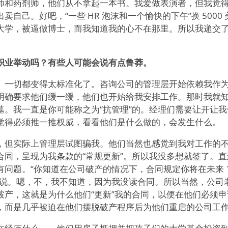
师和药剂师，他们从不拿起一本书。我爱做表演者，但我觉
卖自己。好吧，“一些 HR 泡沫和一个愉快的下午”换 5000
大学，被逼做博士，而我知道我的心不在那里。所以我递交
职业举动吗？有些人可能会说有点鲁莽。
。一切都变得太标准化了。咨询公司的管理层开始依赖我作
明确要求他们缓一缓，他们也开始给我安排工作。那时我就
墓。我一直是你可能称之为“抗管理”的。经理们需要让开让
觉得必须推一推权威，看看他们是什么做的，会发生什么。
，但实际上管理层试图骗我。他们当然也感觉到我对工作的
合同，呈现为我条款的“常规更新”。所以我没多想就签了。
问题。“你知道在公司破产的情况下，合同规定你将在未来 1
她说。嗯，不，我不知道，因为我没读合同。所以当然，公司
破产，这就是为什么他们“更新”我的合同，以便在他们必须
，而是几乎被迫在他们摆脱破产程序后为他们重启的公司工