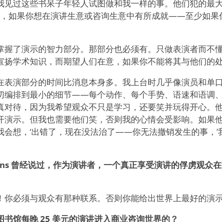
我见过这些书呆子年轻人试图做和我一样的事。他们犯的最
，如果你想在演讲生意或咨询生意中有所成就——至少如果
掌握了演示的智力部分。那部分也必须有。只做表演者而不
宣扬学术知识，而期望人们在意，如果你不能将其与他们的
在表演部分的时间比消息本身多。我上台时几乎像演员和单
切编排到最小的细节——每个动作、每个手势、语速和语调
真对待，因为我希望观众不只是学习，还要笑并玩得开心。
开演示。但我也需要他们笑，否则我的心情会受影响。如果
我会想，‘出错了，现在没法治了——你无法撤销发生的事，’
 Hitchens 曾经说过，作为演讲者，一个真正享受演讲的俘虏观
！你必须与观众有那种联系。否则你能给出世界上最好的演
书馆每晚 25 美元的演讲进入商业咨询世界的？