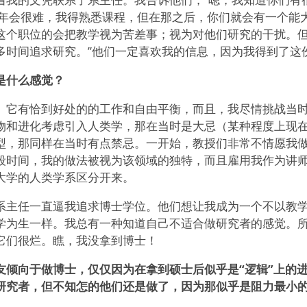
年会很难，我得熟悉课程，但在那之后，你们就会有一个能
这个职位的会把教学视为苦差事；视为对他们研究的干扰。
多时间追求研究。”他们一定喜欢我的信息，因为我得到了这
是什么感觉？
。它有恰到好处的的工作和自由平衡，而且，我尽情挑战当
物和进化考虑引入人类学，那在当时是大忌（某种程度上现
型，那同样在当时有点禁忌。一开始，教授们非常不情愿我
段时间，我的做法被视为该领域的独特，而且雇用我作为讲
大学的人类学系区分开来。
系主任一直逼我追求博士学位。他们想让我成为一个不以教
学为生一样。我总有一种知道自己不适合做研究者的感觉。
它们很烂。瞧，我没拿到博士！
友倾向于做博士，仅仅因为在拿到硕士后似乎是“逻辑”上的
研究者，但不知怎的他们还是做了，因为那似乎是阻力最小