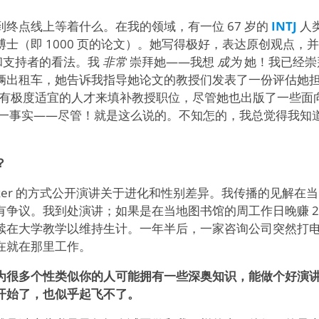
终点线上等着什么。在我的领域，有一位 67 岁的
INTJ
人
士（即 1000 页的论文）。她写得极好，表达原创观点，
和支持者的看法。我
非常
崇拜她——我想
成为
她！我已经崇
辆出租车，她告诉我指导她论文的教授们发表了一份评估她
具有极度适宜的人才来填补教授职位，尽管她也出版了一些面
一事实——尽管！就是这么说的。不知怎的，我总觉得我知
？
 Pinker 的方式公开演讲关于进化和性别差异。我传播的见解
有争议。我到处演讲；如果是在当地图书馆的周工作日晚赚 2
续在大学教学以维持生计。一年半后，一家咨询公司突然打
在就在那里工作。
为很多个性类似你的人可能拥有一些深奥知识，能做个好演
开始了，也似乎起飞不了。