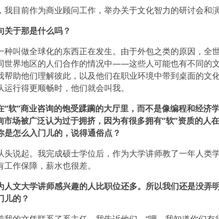
，我目前作为商业顾问工作，举办关于文化智力的研讨会和
句关于那是什么吗？
一种叫做全球化的东西正在发生。由于外包之类的原因，全
同世界地区的人们合作的情况中——这些人可能也有不同的
我帮助他们理解彼此，以及他们在职业环境中带到桌面的文
队运行得更顺畅时，他们就会叫我。
在“软”商业咨询的饱受蹂躏的大厅里，而不是像编程和经济学
咨询市场被广泛认为过于拥挤，因为有很多拥有“软”资质的人
你是怎么入门儿的，说得通俗点？
从头说起。我完成硕士学位后，作为大学讲师教了一年人类
有工作保障，薪水也很差。
为人文大学讲师感兴趣的人比职位还多。所以我们还是没弄
门儿的？
着我的文凭联系了系主任。我告诉他们，“嗯，我知道你们有