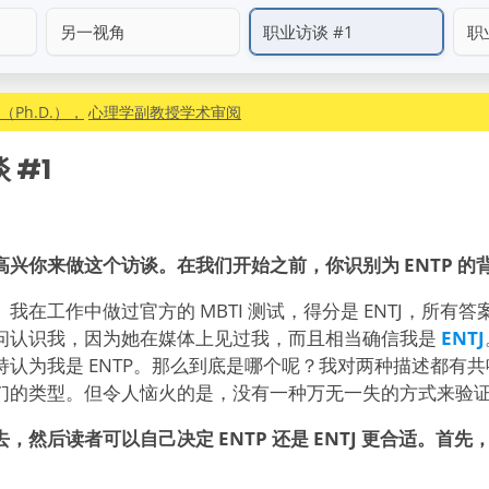
另一视角
职业访谈 #1
职
Ph.D.），
心理学副教授学术审阅
 #1
—很高兴你来做这个访谈。在我们开始之前，你识别为 ENTP 
在工作中做过官方的 MBTI 测试，得分是 ENTJ，所有答案都是
问认识我，因为她在媒体上见过我，而且相当确信我是
ENTJ
持认为我是 ENTP。那么到底是哪个呢？我对两种描述都有
们的类型。但令人恼火的是，没有一种万无一失的方式来验
，然后读者可以自己决定 ENTP 还是 ENTJ 更合适。首