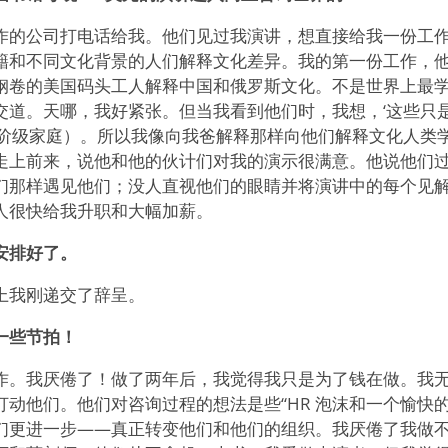
作的公司打电话给我。他们见过我演讲，想直接给我一份工
籍和不同文化背景的人们解释文化差异。我的第一份工作，
钢卷的美国码头工人解释中国和俄罗斯文化。不是世界上最
交道。天哪，我好紧张。但当我看到他们时，我想，‘这些只
人阶级家庭）。所以我像向我爸解释那样向他们解释文化人类
走上前来，说他和他的伙计们对我的演示很满意。他说他们
们那样遇见他们；没人直视他们的眼睛并将演讲中的每个见
人很快给我升职和大幅加薪。
安排好了。
上我刚递交了辞呈。
一些节拍！
作。我厌倦了！做了两年后，我觉得我只是为了钱在做。我
动他们。他们对咨询过程的想法是些“HR 泡沫和一个愉快
们更进一步——真正转变他们和他们的组织。我厌倦了我做