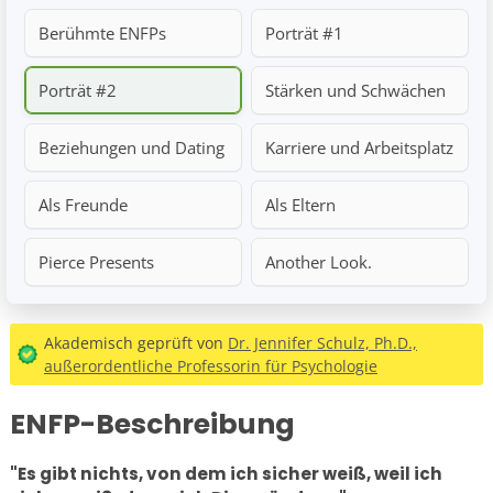
Berühmte ENFPs
Porträt #1
Porträt #2
Stärken und Schwächen
Beziehungen und Dating
Karriere und Arbeitsplatz
Als Freunde
Als Eltern
Pierce Presents
Another Look.
Akademisch geprüft von
Dr. Jennifer Schulz, Ph.D.,
außerordentliche Professorin für Psychologie
ENFP-Beschreibung
"Es gibt nichts, von dem ich sicher weiß, weil ich