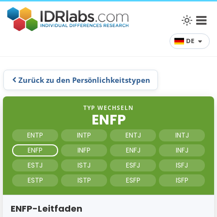
DE
Zurück zu den Persönlichkeitstypen
TYP WECHSELN
ENFP
ENTP
INTP
ENTJ
INTJ
ENFP
INFP
ENFJ
INFJ
ESTJ
ISTJ
ESFJ
ISFJ
ESTP
ISTP
ESFP
ISFP
ENFP-Leitfaden