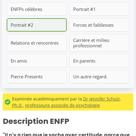
ENFPs célèbres
Portrait #1
Portrait #2
Forces et faiblesses
Carrière et milieu
Relations et rencontres
professionnel
En amis
En parents
Pierce Presents
Un autre regard.
Examinée académiquement par la
Dr Jennifer Schulz,
Ph.D.,
professeure associée de psychologie
Description ENFP
"Il n'y a rien que je sache avec certitude, parce que