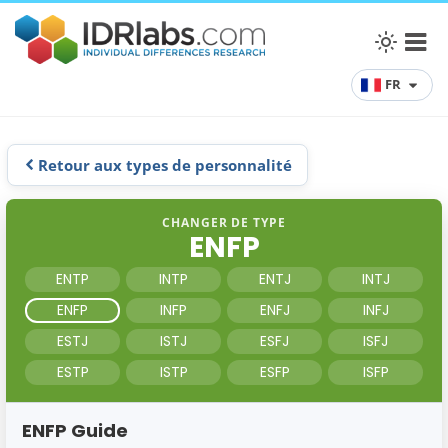
FR
Retour aux types de personnalité
CHANGER DE TYPE
ENFP
ENTP
INTP
ENTJ
INTJ
ENFP
INFP
ENFJ
INFJ
ESTJ
ISTJ
ESFJ
ISFJ
ESTP
ISTP
ESFP
ISFP
ENFP Guide