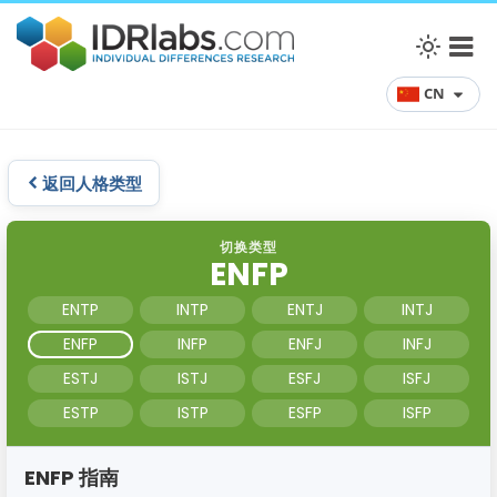
CN
返回人格类型
切换类型
ENFP
ENTP
INTP
ENTJ
INTJ
ENFP
INFP
ENFJ
INFJ
ESTJ
ISTJ
ESFJ
ISFJ
ESTP
ISTP
ESFP
ISFP
ENFP 指南