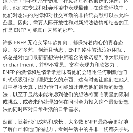
擅长在工作和生活中创造一种宽容且轻松愉快的氛围。因
此，他们在专业和社会环境中表现最佳，在这些环境中，
他们对想法的热情和对社交互动的非传统贡献可以被允许
凸显。因此，需要人际开放性和对新想法热情相结合的工
作是 ENFP 可能真正闪耀的那些。
许多 ENFP 无论实际年龄如何，都保持着内心的青春态
度。多才多艺、创新且动态，ENFP 终生被流浪欲困扰，
或总是对他们最新新想法中所蕴含的承诺感到睁大眼睛的
enchantment，并非不常见。富有表现力和欣赏力，
ENFP 的激情和热情常常意味着他们会追逐任何刺激他们
幻想或吸引他们理想主义的东西。这有时会让他们在他人
眼中显得天真，因为他们可能如此迷恋他们最新的新想
法，以至于显然未能考虑到他们的想法将面临明显的限制
或挑战，或者未能处理如何在同时全力投入这个最新新想
法的同时应对日常生活的日常需求。
然而，随着他们成熟和成长，大多数 ENFP 最终会更好地
了解自己和他们的能力，看到生活中的并非一切都关乎纯