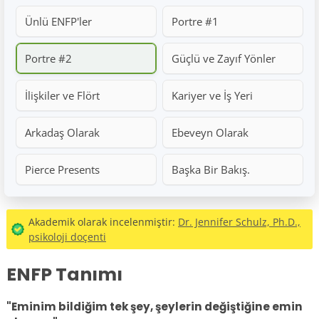
Ünlü ENFP'ler
Portre #1
Portre #2
Güçlü ve Zayıf Yönler
İlişkiler ve Flört
Kariyer ve İş Yeri
Arkadaş Olarak
Ebeveyn Olarak
Pierce Presents
Başka Bir Bakış.
Akademik olarak incelenmiştir:
Dr. Jennifer Schulz, Ph.D.,
psikoloji doçenti
ENFP Tanımı
"Eminim bildiğim tek şey, şeylerin değiştiğine emin