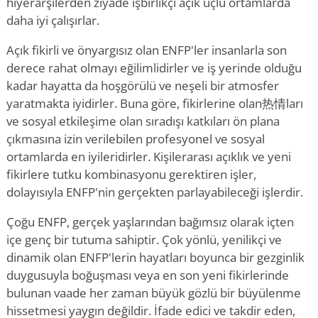
hiyerarşilerden ziyade işbirlikçi açık uçlu ortamlarda
daha iyi çalışırlar.
Açık fikirli ve önyargısız olan ENFP'ler insanlarla son
derece rahat olmayı eğilimlidirler ve iş yerinde olduğu
kadar hayatta da hoşgörülü ve neşeli bir atmosfer
yaratmakta iyidirler. Buna göre, fikirlerine olan热情ları
ve sosyal etkileşime olan sıradışı katkıları ön plana
çıkmasına izin verilebilen profesyonel ve sosyal
ortamlarda en iyileridirler. Kişilerarası açıklık ve yeni
fikirlere tutku kombinasyonu gerektiren işler,
dolayısıyla ENFP'nin gerçekten parlayabileceği işlerdir.
Çoğu ENFP, gerçek yaşlarından bağımsız olarak içten
içe genç bir tutuma sahiptir. Çok yönlü, yenilikçi ve
dinamik olan ENFP'lerin hayatları boyunca bir gezginlik
duygusuyla boğuşması veya en son yeni fikirlerinde
bulunan vaade her zaman büyük gözlü bir büyülenme
hissetmesi yaygın değildir. İfade edici ve takdir eden,