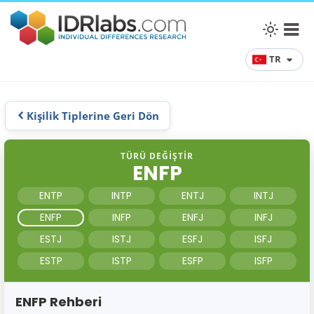
TR
Kişilik Tiplerine Geri Dön
TÜRÜ DEĞIŞTIR
ENFP
ENTP
INTP
ENTJ
INTJ
ENFP
INFP
ENFJ
INFJ
ESTJ
ISTJ
ESFJ
ISFJ
ESTP
ISTP
ESFP
ISFP
ENFP Rehberi