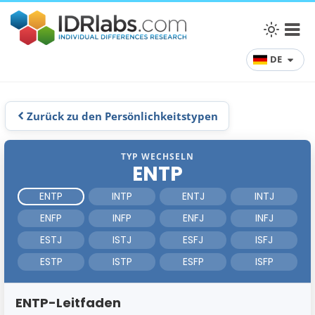
DE
Zurück zu den Persönlichkeitstypen
TYP WECHSELN
ENTP
ENTP
INTP
ENTJ
INTJ
ENFP
INFP
ENFJ
INFJ
ESTJ
ISTJ
ESFJ
ISFJ
ESTP
ISTP
ESFP
ISFP
ENTP-Leitfaden