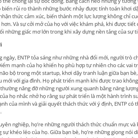
ó thể chống lại sự bốc đồng. Bằng cách neo những ý tưởng 
 biến rủi ro thành những bước nhảy được tính toán khơi dậy
 nhận thức cảm xúc, biến thành một lực lượng không chỉ c
hơn. Và sự cởi mở của họ với việc khám phá, khi được tiết c
i những giấc mơ lớn trong khi xây dựng nền tảng của sự ti
i
 ngày, ENTP tỏa sáng như những nhà đổi mới, người trò ch
 Điểm mạnh của họ khiến họ phù hợp tự nhiên cho các vai t
não bộ trong một startup, khơi dậy tranh luận giữa bạn b
 mới với gia đình. Họ phát triển mạnh khi được trao khôn
 thường nâng đỡ những người xung quanh bằng năng lượng
của họ nhắc nhở họ rằng sự phát triển là một hành trình su
h của mình và giải quyết thách thức với ý định, ENTP có t
.
uyên nghiệp, họ
’
re những người thách thức chuẩn mực và k
g sự khéo léo của họ. Giữa bạn bè, họ
’
re những giọng nói d