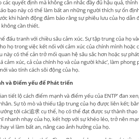
 các quyết định mà không cân nhắc đầy đủ hậu quả, thỉnh 
táo bạo này có thể làm bất an những người thích sự ổn đị
ước khi hành động đảm bảo rằng sự phiêu lưu của họ dẫn đ
 không cần thiết.
hể đấu tranh với chiều sâu cảm xúc. Sự tập trung của họ vào
ho họ trong việc kết nối với cảm xúc của chính mình hoặc 
ều này có thể cản trở mối quan hệ sâu sắc hơn hoặc sự phát
á cảm xúc, cả của chính họ và của người khác
’
, làm phong 
ới vào tính cách sôi động của họ.
h và Điểm yếu để Phát triển
ian
tiết lộ cách điểm mạnh và điểm yếu của ENTP
’
đan xen
 nhân. Sự tò mò và thiếu tập trung của họ được liên kết; b
hướng tới các追求 cụ thể, họ có thể đạt được sự thành thạo
hĩ nhanh nhạy của họ, kết hợp với sự khéo léo, trở nên m
hay vì làm bất an, nâng cao ảnh hưởng của họ.