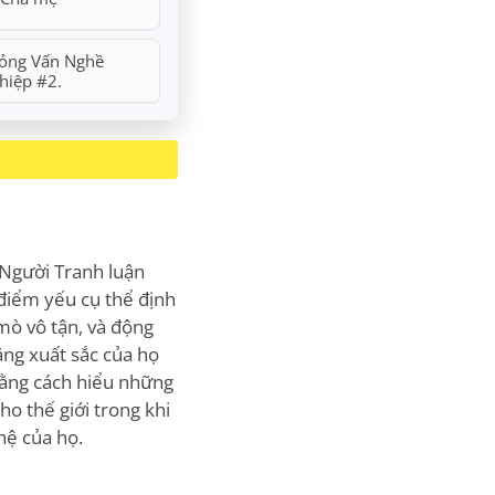
ỏng Vấn Nghề
hiệp #2.
 Người Tranh luận
điểm yếu cụ thể định
mò vô tận, và động
ng xuất sắc của họ
Bằng cách hiểu những
o thế giới trong khi
hệ của họ.