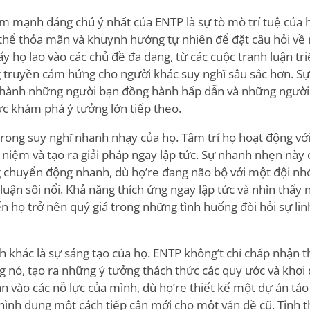
m mạnh đáng chú ý nhất của ENTP là sự tò mò trí tuệ của 
thể thỏa mãn và khuynh hướng tự nhiên để đặt câu hỏi về
y họ lao vào các chủ đề đa dạng, từ các cuộc tranh luận tri
g truyền cảm hứng cho người khác suy nghĩ sâu sắc hơn. S
 thành những người bạn đồng hành hấp dẫn và những người 
ức khám phá ý tưởng lớn tiếp theo.
rong suy nghĩ nhanh nhạy của họ. Tâm trí họ hoạt động với
i niệm và tạo ra giải pháp ngay lập tức. Sự nhanh nhẹn này
g chuyển động nhanh, dù họ
’
re đang não bộ với một đội nh
luận sôi nổi. Khả năng thích ứng ngay lập tức và nhìn thấ
ến họ trở nên quý giá trong những tình huống đòi hỏi sự lin
 khác là sự sáng tạo của họ. ENTP không
’
t chỉ chấp nhận t
ng nó, tạo ra những ý tưởng thách thức các quy ước và khơi 
n vào các nỗ lực của mình, dù họ
’
re thiết kế một dự án tá
 hình dung một cách tiếp cận mới cho một vấn đề cũ. Tinh 