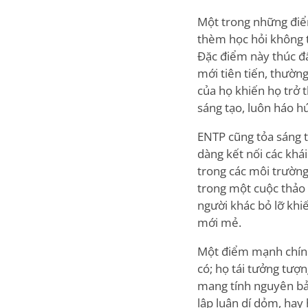
Một trong những điể
thèm học hỏi không 
Đặc điểm này thúc đẩ
mới tiên tiến, thườn
của họ khiến họ trở
sáng tạo, luôn háo h
ENTP cũng tỏa sáng t
dàng kết nối các khá
trong các môi trườn
trong một cuộc thảo 
người khác bỏ lỡ khi
mới mẻ.
Một điểm mạnh chính
có; họ tái tưởng tượ
mang tính nguyên bả
lập luận dí dỏm, hay