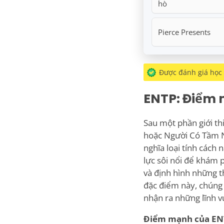
hò
Pierce Presents
Được đánh giá học
ENTP: Điểm 
Sau một phần giới th
hoặc Người Có Tầm N
nghĩa loại tính cách
lực sôi nổi để khám 
và định hình những t
đặc điểm này, chúng 
nhận ra những lĩnh v
Điểm mạnh của EN