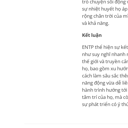
trò chuyện sôi động 
sự nhiệt huyết họ á
rộng chân trời của mì
và khả năng.
Kết luận
ENTP thể hiện sự kết
như suy nghĩ nhanh n
thế giới và truyền 
họ, bao gồm xu hướng
cách làm sâu sắc th
năng động vừa dễ liê
hành trình hướng tới
tâm trí của họ, mà cò
sự phát triển có ý th