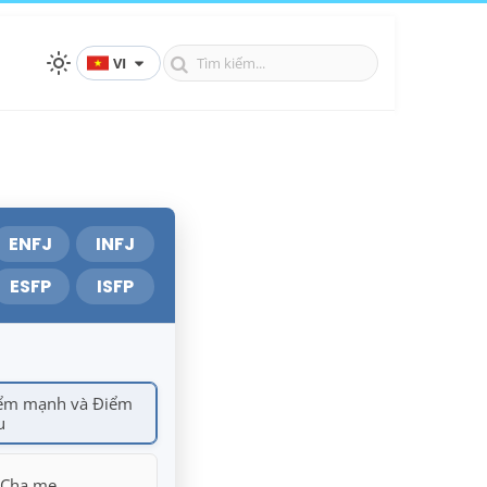
VI
ENFJ
INFJ
ESFP
ISFP
ểm mạnh và Điểm
u
 Cha mẹ