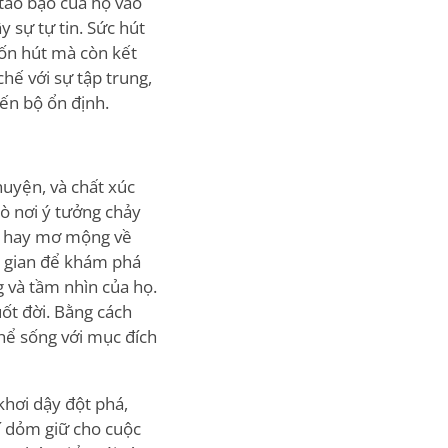
táo bạo của họ vào
 sự tự tin. Sức hút
uốn hút mà còn kết
hế với sự tập trung,
ến bộ ổn định.
uyện, và chất xúc
rò nơi ý tưởng chảy
è, hay mơ mộng về
g gian để khám phá
 và tầm nhìn của họ.
ốt đời. Bằng cách
hể sống với mục đích
hơi dậy đột phá,
í dỏm giữ cho cuộc