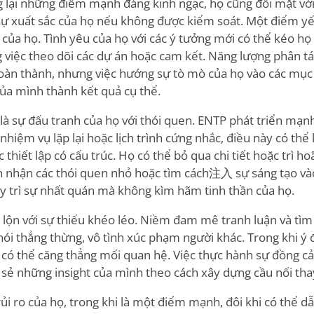
 lại những điểm mạnh đáng kinh ngạc, họ cũng đối mặt vớ
ự xuất sắc của họ nếu không được kiểm soát. Một điểm yế
của họ. Tình yêu của họ với các ý tưởng mới có thể kéo họ
 việc theo dõi các dự án hoặc cam kết. Năng lượng phân tán
àn thành, nhưng việc hướng sự tò mò của họ vào các mục t
của mình thành kết quả cụ thể.
là sự đấu tranh của họ với thói quen. ENTP phát triển mạ
nhiệm vụ lặp lại hoặc lịch trình cứng nhắc, điều này có th
c thiết lập có cấu trúc. Họ có thể bỏ qua chi tiết hoặc trì h
n nhận các thói quen nhỏ hoặc tìm cách注入 sự sáng tạo và
y trì sự nhất quán mà không kìm hãm tinh thần của họ.
 lộn với sự thiếu khéo léo. Niềm đam mê tranh luận và tìm
 nói thẳng thừng, vô tình xúc phạm người khác. Trong khi ý 
ày có thể căng thẳng mối quan hệ. Việc thực hành sự đồng c
 sẻ những insight của mình theo cách xây dựng cầu nối thay
ủi ro của họ, trong khi là một điểm mạnh, đôi khi có thể d