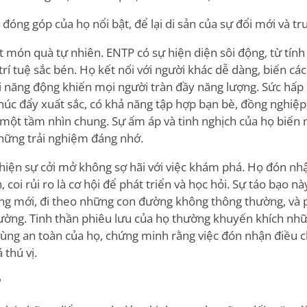
óng góp của họ nổi bật, để lại di sản của sự đổi mới và t
t món quà tự nhiên. ENTP có sự hiện diện sôi động, từ tính
trí tuệ sắc bén. Họ kết nối với người khác dễ dàng, biến cá
 năng động khiến mọi người tràn đầy năng lượng. Sức hấp 
úc đẩy xuất sắc, có khả năng tập hợp bạn bè, đồng nghiệp
 một tầm nhìn chung. Sự ấm áp và tinh nghịch của họ biến
hững trải nghiệm đáng nhớ.
hiện sự cởi mở không sợ hãi với việc khám phá. Họ đón nh
h, coi rủi ro là cơ hội để phát triển và học hỏi. Sự táo bạo 
ởng mới, đi theo những con đường không thông thường, và 
 cường. Tinh thần phiêu lưu của họ thường khuyến khích nh
ùng an toàn của họ, chứng minh rằng việc đón nhận điều c
thú vị.
P