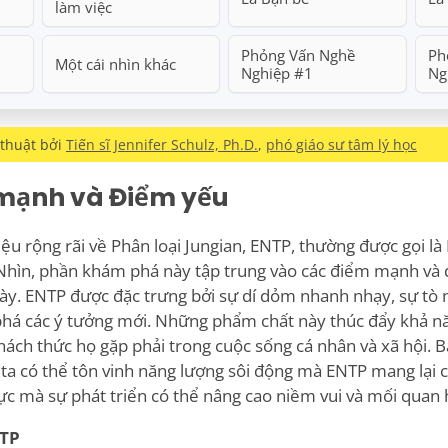
làm việc
Phỏng Vấn Nghề
Ph
Một cái nhìn khác
Nghiệp #1
Ng
 thuật bởi
Tiến sĩ Jennifer Schulz, Ph.D.
,
phó giáo sư tâm lý học
mạnh và Điểm yếu
iệu rộng rãi về
Phân loại Jungian,
ENTP, thường được gọi là
hìn, phần khám phá này tập trung vào các điểm mạnh và 
 này. ENTP được đặc trưng bởi sự dí dỏm nhanh nhạy, sự tò 
phá các ý tưởng mới. Những phẩm chất này thúc đẩy khả nă
hách thức họ gặp phải trong cuộc sống cá nhân và xã hội. 
ta có thể tôn vinh năng lượng sôi động mà ENTP mang lại ch
ực mà sự phát triển có thể nâng cao niềm vui và mối quan 
TP