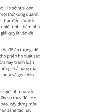
họ. Họ sở hữu cơn
 mọi thứ xung quanh.
ết học đến các đổi
ự nhiệt tình khám phá
giải quyết vấn đề
 tốc độ ấn tượng, dễ
 cho phép họ xuất sắc
óm hay tranh luận
y những khả năng mà
h hoạt và góc nhìn
hế giới như nó vốn
dậy sự thay đổi. Họ
o bạo, xây dựng một
thần sáng tạo này