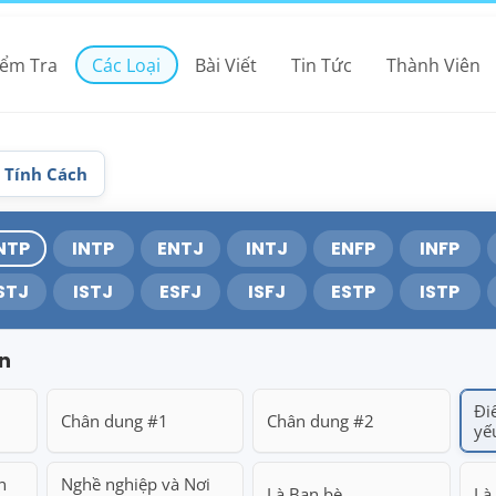
iểm Tra
Các Loại
Bài Viết
Tin Tức
Thành Viên
i Tính Cách
NTP
INTP
ENTJ
INTJ
ENFP
INFP
STJ
ISTJ
ESFJ
ISFJ
ESTP
ISTP
n
Đi
Chân dung #1
Chân dung #2
yế
n
Nghề nghiệp và Nơi
Là Bạn bè
Là