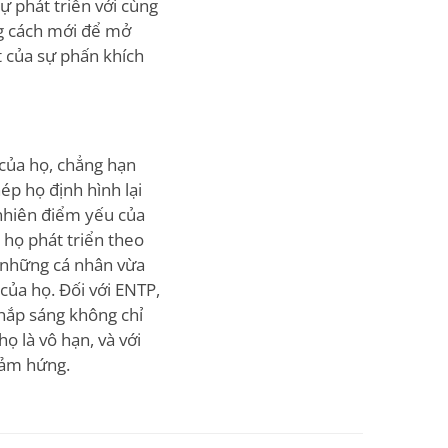
ự phát triển với cùng
g cách mới để mở
t của sự phấn khích
 của họ, chẳng hạn
ép họ định hình lại
nhiên điểm yếu của
 họ phát triển theo
 những cá nhân vừa
của họ. Đối với ENTP,
thắp sáng không chỉ
ọ là vô hạn, và với
 cảm hứng.