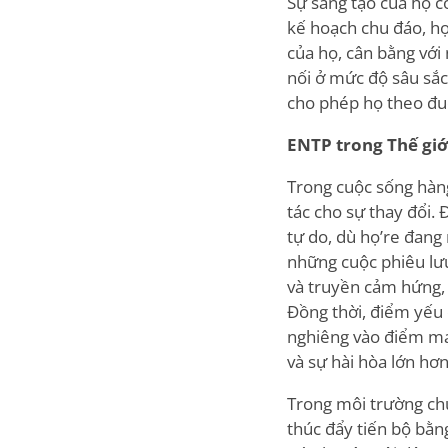
Sự sáng tạo của họ c
kế hoạch chu đáo, họ
của họ, cân bằng với
nối ở mức độ sâu sắc 
cho phép họ theo đuổ
ENTP trong Thế giớ
Trong cuộc sống hàng
tác cho sự thay đổi.
tự do, dù họ
’
re đang 
những cuộc phiêu lưu
và truyền cảm hứng,
Đồng thời, điểm yếu 
nghiêng vào điểm mạn
và sự hài hòa lớn hơn
Trong môi trường ch
thúc đẩy tiến bộ bằn