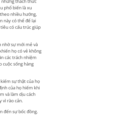
i những thách thức
u phổ biến là xu
 theo nhiều hướng,
 này có thể để lại
iêu có cấu trúc giúp
nh nhờ sự mới mẻ và
ể khiến họ có vẻ không
oãn các trách nhiệm
o cuộc sống hàng
 kiếm sự thật của họ
định của họ hiếm khi
ảm và làm dịu cách
 vì rào cản.
ẫn đến sự bốc đồng.