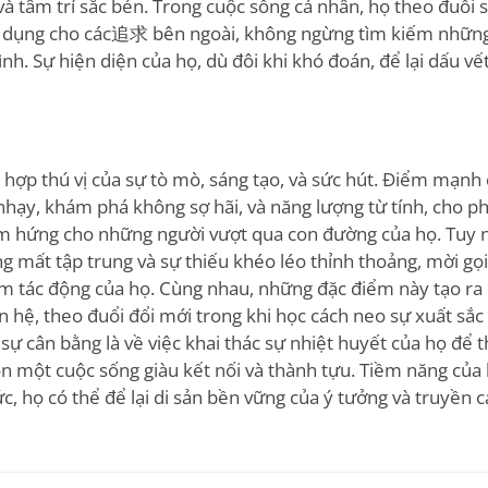
và tâm trí sắc bén. Trong cuộc sống cá nhân, họ theo đuổi s
p dụng cho các追求 bên ngoài, không ngừng tìm kiếm nhữn
nh. Sự hiện diện của họ, dù đôi khi khó đoán, để lại dấu vế
 hợp thú vị của sự tò mò, sáng tạo, và sức hút. Điểm mạnh
hạy, khám phá không sợ hãi, và năng lượng từ tính, cho ph
cảm hứng cho những người vượt qua con đường của họ. Tuy 
 mất tập trung và sự thiếu khéo léo thỉnh thoảng, mời gọi
êm tác động của họ. Cùng nhau, những đặc điểm này tạo ra
n hệ, theo đuổi đổi mới trong khi học cách neo sự xuất sắc 
 sự cân bằng là về việc khai thác sự nhiệt huyết của họ để 
n một cuộc sống giàu kết nối và thành tựu. Tiềm năng của h
ức, họ có thể để lại di sản bền vững của ý tưởng và truyền