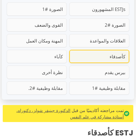
ESTJs المشهورون
الصورة #1
الصورة #2
القوى والضعف
العلاقات والمواعدة
المهنة ومكان العمل
كأصدقاء
كآباء
بيرس يقدم
نظرة أخرى
مقابلة وظيفية #1
مقابلة وظيفية #2.
تمت مراجعته أكاديميًا من قبل
الدكتورة جينيفر شولز، دكتوراه،
أستاذة مشاركة في علم النفس
ESTJ كأصدقاء