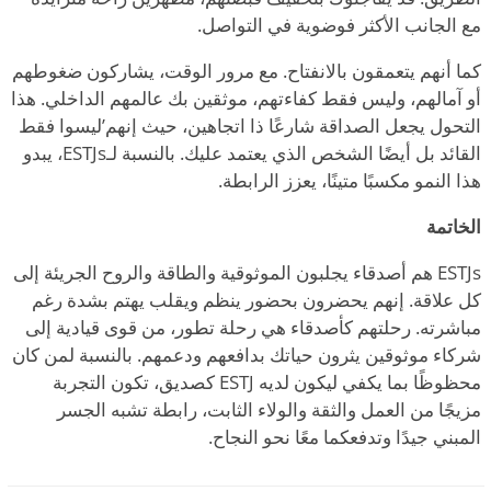
مع الجانب الأكثر فوضوية في التواصل.
كما أنهم يتعمقون بالانفتاح. مع مرور الوقت، يشاركون ضغوطهم
أو آمالهم، وليس فقط كفاءتهم، موثقين بك عالمهم الداخلي. هذا
التحول يجعل الصداقة شارعًا ذا اتجاهين، حيث إنهم
’
ليسوا فقط
القائد بل أيضًا الشخص الذي يعتمد عليك. بالنسبة لـESTJs، يبدو
هذا النمو مكسبًا متينًا، يعزز الرابطة.
الخاتمة
ESTJs هم أصدقاء يجلبون الموثوقية والطاقة والروح الجريئة إلى
كل علاقة. إنهم يحضرون بحضور ينظم ويقلب يهتم بشدة رغم
مباشرته. رحلتهم كأصدقاء هي رحلة تطور، من قوى قيادية إلى
شركاء موثوقين يثرون حياتك بدافعهم ودعمهم. بالنسبة لمن كان
محظوظًا بما يكفي ليكون لديه ESTJ كصديق، تكون التجربة
مزيجًا من العمل والثقة والولاء الثابت، رابطة تشبه الجسر
المبني جيدًا وتدفعكما معًا نحو النجاح.