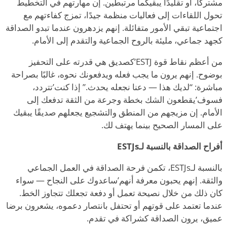
مشتركًا، أو تقليدًا يبقيكما مرتبطين. إن مهارتهم في التخطيط
تحول اللقاءات إلى فعاليات منظمة جيدًا، تمزج كفاءتهم مع
اجتماعية تبقي الأمور متفائلة. إنهم يزدهرون عندما تبدو الصداقة
كجهد جماعي، مليئة بالروح الجماعية والتقدم إلى الأمام.
من أعظم نقاط قوة ESTJ
’
كصديق هي قدرته على التحفيز
بوضوح. إنهم يرون ما يجب فعله ويدفعونك نحوه، غالبًا بصراحة
مباشرة:
“
لديك هذا — دعنا نجعله يحدث.” إذا كنت
’
تتردد،
فسوف
’
يقطعون الشك بخطة وجرعة من الثقة تدفعك إلى
الأمام. إن مزيجهم من المنطق والتشجيع يجعلهم صديقًا يبقيك
على المسار الصحيح بينما يهتف لك.
أفراح الصداقة بالنسبة لـESTJs
بالنسبة لـESTJs، تكمن فرحة الصداقة في العمل الجماعي
والثقة. إنهم يحبون معرفة أنهم
’
ساعدوك على النجاح — سواء
كان ذلك من خلال نصيحة تعمل أو دفعة تجعلك تتجاوز الخط.
عندما تعتمد على قوتهم أو تحتفل بانتصار دعموه، يشعرون برضا
عميق، يرون الصداقة كشراكة في تقدم.