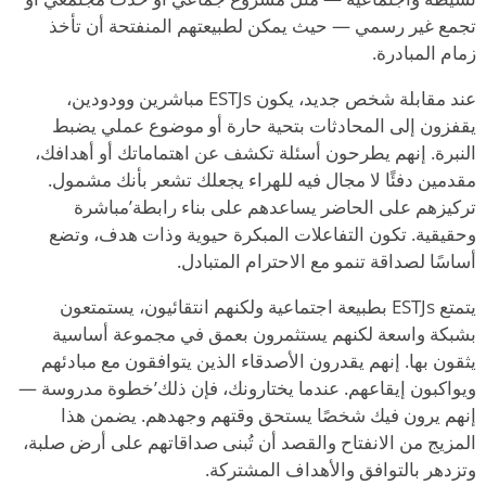
تجمع غير رسمي — حيث يمكن لطبيعتهم المنفتحة أن تأخذ
زمام المبادرة.
عند مقابلة شخص جديد، يكون ESTJs مباشرين وودودين،
يقفزون إلى المحادثات بتحية حارة أو موضوع عملي يضبط
النبرة. إنهم يطرحون أسئلة تكشف عن اهتماماتك أو أهدافك،
مقدمين دفئًا لا مجال فيه للهراء يجعلك تشعر بأنك مشمول.
تركيزهم على الحاضر يساعدهم على بناء رابطة
’
مباشرة
وحقيقية. تكون التفاعلات المبكرة حيوية وذات هدف، وتضع
أساسًا لصداقة تنمو مع الاحترام المتبادل.
يتمتع ESTJs بطبيعة اجتماعية ولكنهم انتقائيون، يستمتعون
بشبكة واسعة لكنهم يستثمرون بعمق في مجموعة أساسية
يثقون بها. إنهم يقدرون الأصدقاء الذين يتوافقون مع مبادئهم
ويواكبون إيقاعهم. عندما يختارونك، فإن ذلك
’
خطوة مدروسة —
إنهم يرون فيك شخصًا يستحق وقتهم وجهدهم. يضمن هذا
المزيج من الانفتاح والقصد أن تُبنى صداقاتهم على أرض صلبة،
وتزدهر بالتوافق والأهداف المشتركة.