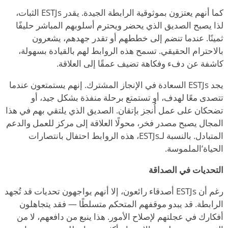
كما أنهم يعتزون بموثوقية الرابطة الجيدة. يقدر ESTJs الثبات،
لذا يصبح الصديق الذي يحضر ويحترم أسلوبهم المباشر حليفًا
ثمينًا. عندما تنضم إلى خططهم أو تقدر جهدهم، يشعرون
بالاحترام الحقيقي. تسمح هذه الروابط لهم بالقيادة بسهولة،
كاشفة عن دفء وفكاهة تضيف عمقًا إلى العلاقة.
يجد ESTJs السعادة في الإنجاز المشترك. إنهم يستمتعون عندما
تتصدى معًا لهدف، أو تستمتع برحلة منفذة بشكل جيد، أو
تضحكان على عمل أُنجز بإتقان. الصديق الذي يلتقي بهم في هذا
المجال يصبح مصدر فخر، محولًا العلاقة إلى مركز للعمل والدعم
المتبادل. بالنسبة لـESTJs، هذه الروابط احتفال بانتصارات
الحياة
’
الملموسة.
التحديات في الصداقة
رغم أن ESTJs أصدقاء رائعون، إلا أنهم يواجهون تحديات قد تُجهد
الرابطة. قد يبدو موقفهم المتحكم متسلطًا — فقد يتجاهلون
أفكارك في عجلتهم لإصلاح الأمور. هذا ينبع من دافعهم، لا من