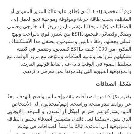
نوع الشخصية ESTJ، الذي يُطلق عليه غالبًا المدير التنفيذي أو
المنظم، يجلب طاقة جريئة وموثوقة وموجهة نحو العمل إلى
الصداقات. يُعرَّف وفقًا لمؤشر مايرز-بريغز بأنه خارجي وحسي
ومفكر وقضائي، فيجمع ESTJs بين شعور قوي بالواجب ونهج
عملي يجعلهم رفقاء ثابتين ومشوقين. يحتفل هذا الاستكشاف
المكون من 1000 كلمة بـESTJ كصديق، ويتعمق في كيفية
تشكيلهم للروابط وتنمية العلاقات ونموّهم مع مرور الوقت، مع
تسليط الضوء في الوقت ذاته على نقاط قوتهم الفريدة
والموثوقية الحيوية التي يقدمونها لمن هم في دائرتهم.
تشكيل الصداقات
يقترب ESTJs من الصداقات بثقة وإحساس واضح بالهدف، بحثًا
عن روابط تبدو منتجة وراسخة. إنهم
’
منجذبون إلى الأشخاص
الذين يشاركونهم احترام الهيكل أو الصدق أو الموقف الإيجابي
الذي يقول «يمكننا فعل ذلك»، مفضلين أصدقاء يجلبون الطاقة
والموثوقية إلى المائدة. غالبًا ما تنشأ الصداقات في بيئات
نشيطة واجتماعية — مثل مشروع جماعي أو حدث مجتمعي أو