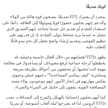
كونك صديقًا
بمجرد أن يعتبرك ESTJ صديقًا، يصبحون قوة هائلة من الولاء
والدعم. إنهم يجلبون حضورًا قويًا وموثوقًا إلى العلاقة، دائمًا على
استعداد للتقدم أو تقديم حل عندما تحتاجه. إنهم
’
الصديق الذي
تتصل به عندما تريد شخصًا يتولى القيادة، إذ إن قدرتهم على
تنظيم الفوضى وتقديم إرشاد واضح تجعل كل تحدٍ يبدو قابلًا
للتغلب عليه.
يظهر ESTJs اهتمامهم من خلال أفعال حاسمة وعملية. قد
يخططوا لرحلة جماعية لرفع معنوياتك، أو يساعدوك في معالجة
مهمة كنت
’
تتجنبها، أو يتحققون من أحوالك بطريقة سريعة
ومباشرة:
“
كيف يمكنني المساعدة؟” دعمهم عملي وحيوي،
يعكس مهارتهم في إنجاز الأمور. إنهم موجودون بوَلاء يشبه
المصافحة القوية، يقفون إلى جانبك في السراء والضراء.
كما أنهم يجلبون إحساسًا بالهيكل والمرح إلى الصداقات. يحب
ESTJs الروتين، لذا قد يقترحوا ليلة ألعاب أسبوعية، أو تمرينًا