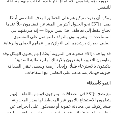
الغرور، وهم يتعلمون الاستماع أكثر عندما تطلب منهم مساحة
للتنفس.
يمكن أن يفوت تركيزهم على الحقائق الهدف العاطفي أيضًا.
يميل ESTJs نحو الحلول أكثر من المشاعر، فيقدمون حلاً عندما
تحتاج فقط إلى تعاطف. هذا ليس برودًا — إنه
’
طريقتهم في
المساعدة — وهم ينمون بالتوقف للتواصل على المستوى
القلبي. صبرك يرشدهم إلى التوازن بين عملهم العملي والرعاية.
قد يواجه ESTJs صعوبة في المرونة أيضًا. إنهم يحبون الهيكل وقد
يقاومون التغيير، فيشعرون بالارتباك أمام تلقائية الصديق
’
.
يتكيفون بالاسترخاء قليلًا، وإيجاد أرضية وسطى تبقي الصداقة
حيوية. فهمك يساعدهم على التعامل مع المفاجآت.
النمو كأصدقاء
مع نضج ESTJs في الصداقات، يمزجون قوتهم باللطف. إنهم
يتعلمون الاستمتاع بالأمور غير المخطط لها بقدر المجدولة،
فيشاركونك في محادثة عفوية أو يضحكون على انحراف عن
الطريق. قد يفاجئوك بتخفيف قبضتهم، مظهرين راحة متزايدة