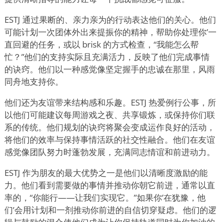
ESTJ 通过果断的、亲力亲为的行动表达他们的关心。他们
可能计划一次团体外出来提振你的精神，帮助你处理你
’
一
直回避的任务，或以 brisk 的方式检查，
“
我能怎么帮
忙？”他们的支持实际且充满活力，反映了他们完成事情
的诀窍。他们以一种感觉像坚定握手的忠诚在那里，风雨
同舟地支持你。
他们还为友谊带来结构感和乐趣。ESTJ 热爱例行公事，所
以他们可能建议每周游戏之夜、共享锻炼，或保持你们联
系的传统。他们规划的诀窍将聚会变成运作良好的活动，
将他们的效率与保持事情活跃的社交性融合。他们在友谊
感觉像团队努力时蓬勃发展，充满同志情谊和前进动力。
ESTJ 作为朋友的最大优势之一是他们以清晰度激励的能
力。他们看到需要做的事情并推动你朝它前进，通常以直
率的，
“
你能行——让我们实现它。”如果你
’
在犹豫，他
们
’
会用计划和一剂推动你前进的自信切穿疑虑。他们的逻