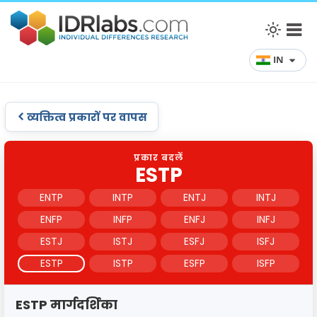
IN
व्यक्तित्व प्रकारों पर वापस
प्रकार बदलें
ESTP
ENTP
INTP
ENTJ
INTJ
ENFP
INFP
ENFJ
INFJ
ESTJ
ISTJ
ESFJ
ISFJ
ESTP
ISTP
ESFP
ISFP
ESTP मार्गदर्शिका