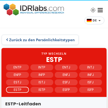
DE
Zurück zu den Persönlichkeitstypen
TYP WECHSELN
ESTP
ENTP
INTP
ENTJ
INTJ
ENFP
INFP
ENFJ
INFJ
ESTJ
ISTJ
ESFJ
ISFJ
ESTP
ISTP
ESFP
ISFP
ESTP-Leitfaden