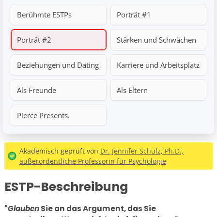
Berühmte ESTPs
Porträt #1
Porträt #2
Stärken und Schwächen
Beziehungen und Dating
Karriere und Arbeitsplatz
Als Freunde
Als Eltern
Pierce Presents.
Akademisch geprüft von
Dr. Jennifer Schulz, Ph.D.,
außerordentliche Professorin für Psychologie
ESTP-Beschreibung
"
Glauben
Sie an das Argument, das Sie