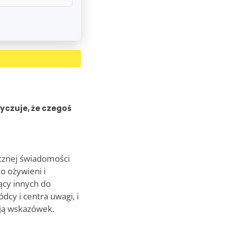
yczuje, że czegoś
ycznej świadomości
o ożywieni i
ący innych do
dcy i centra uwagi, i
kają wskazówek.