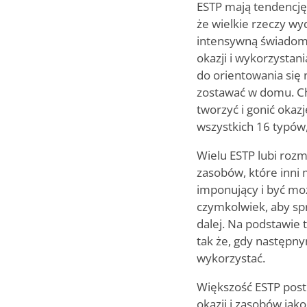
ESTP mają tendencję 
że wielkie rzeczy wyd
intensywną świadomoś
okazji i wykorzystan
do orientowania się n
zostawać w domu. Ch
tworzyć i gonić okazj
wszystkich 16 typów,
Wielu ESTP lubi rozm
zasobów, które inni 
imponujący i być mo
czymkolwiek, aby spró
dalej. Na podstawie 
tak że, gdy następny
wykorzystać.
Większość ESTP postr
okazji i zasobów jak