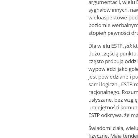
argumentacji, wielu 
sygnałów innych, na
wieloaspektowe podej
poziomie werbalnym, z
stopień pewności drug
Dla wielu ESTP,
jak
kt
dużo częścią punktu,
często próbują oddzi
wypowiedzi jako gołe
jest powiedziane i p
sami logiczni, ESTP 
racjonalnego. Rozumi
usłyszane, bez wzglę
umiejętności komuni
ESTP odkrywa, że maj
Świadomi ciała, wiel
fizyczne. Mają tende