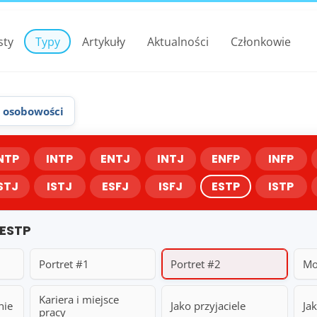
sty
Typy
Artykuły
Aktualności
Członkowie
 osobowości
NTP
INTP
ENTJ
INTJ
ENFP
INFP
STJ
ISTJ
ESFJ
ISFJ
ESTP
ISTP
 ESTP
Portret #1
Portret #2
Mo
Kariera i miejsce
nie
Jako przyjaciele
Ja
pracy