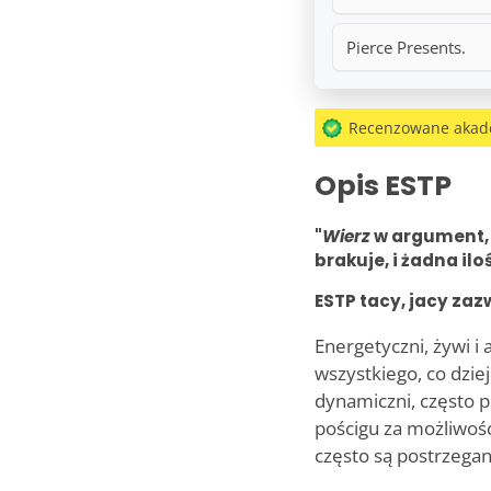
Pierce Presents.
Recenzowane akad
Opis ESTP
"
Wierz
w argument, k
brakuje, i żadna il
ESTP tacy, jacy zaz
Energetyczni, żywi i
wszystkiego, co dziej
dynamiczni, często p
pościgu za możliwości
często są postrzegani