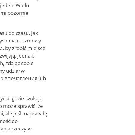
jeden. Wielu
ymi pozornie
su do czasu. Jak
yślenia i rozmowy.
, by zrobić miejsce
zwijają, jednak,
, zdając sobie
ny udział w
 do впечатления lub
cia, gdzie szukają
To może sprawić, że
i, ale jeśli naprawdę
lność do
iania rzeczy w