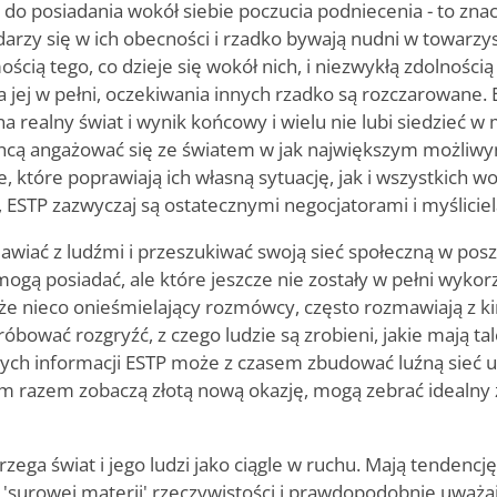
do posiadania wokół siebie poczucia podniecenia - to znacz
arzy się w ich obecności i rzadko bywają nudni w towarzyst
cią tego, co dzieje się wokół nich, i niezwykłą zdolności
ia jej w pełni, oczekiwania innych rzadko są rozczarowane.
a realny świat i wynik końcowy i wielu nie lubi siedzieć w
cą angażować się ze światem w jak największym możliwym
e, które poprawiają ich własną sytuację, jak i wszystkich w
 ESTP zazwyczaj są ostatecznymi negocjatorami i myślicie
awiać z ludźmi i przeszukiwać swoją sieć społeczną w posz
mogą posiadać, ale które jeszcze nie zostały w pełni wykor
że nieco onieśmielający rozmówcy, często rozmawiają z k
bować rozgryźć, z czego ludzie są zrobieni, jakie mają tale
tych informacji ESTP może z czasem zbudować luźną sieć u
m razem zobaczą złotą nową okazję, mogą zebrać idealny z
zega świat i jego ludzi jako ciągle w ruchu. Mają tendencję
o 'surowej materii' rzeczywistości i prawdopodobnie uważaj