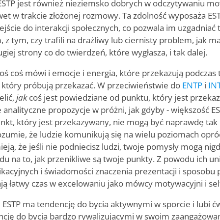
ESTP jest również nieziemsko dobrych w odczytywaniu mowy
wet w trakcie złożonej rozmowy. Ta zdolność wyposaża E
ście do interakcji społecznych, co pozwala im uzgadniać to
 tym, czy trafili na drażliwy lub ciernisty problem, jak ma
iej strony co do twierdzeń, które wygłasza, i tak dalej.
oś coś mówi i emocje i energia, które przekazują podczas 
 który próbują przekazać. W przeciwieństwie do
ENTP
i
IN
elić,
jak
coś jest powiedziane od punktu, który jest przeka
 analityczne propozycje w próżni, jak gdyby - większość ES
unkt, który jest przekazywany, nie mogą być naprawdę tak
rozumie, że ludzie komunikują się na wielu poziomach opró
eją, że jeśli nie podniecisz ludzi, twoje pomysły mogą nigd
du na to, jak przenikliwe są twoje punkty. Z powodu ich un
kacyjnych i świadomości znaczenia prezentacji i sposobu 
ą łatwy czas w excelowaniu jako mówcy motywacyjni i self
u ESTP ma tendencję do bycia aktywnymi w sporcie i lubi ćw
ncję do bycia bardzo rywalizującymi w swoim zaangażowani