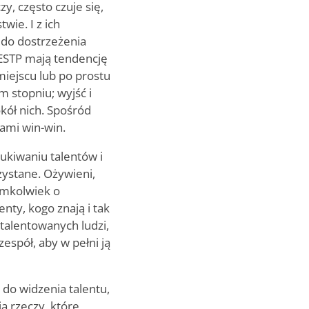
y, często czuje się,
wie. I z ich
ą do dostrzeżenia
 ESTP mają tendencję
 miejscu lub po prostu
 stopniu; wyjść i
okół nich. Spośród
lami win-win.
ukiwaniu talentów i
zystane. Ożywieni,
imkolwiek o
nty, kogo znają i tak
talentowanych ludzi,
espół, aby w pełni ją
 do widzenia talentu,
ą rzeczy, które