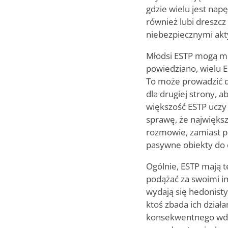
gdzie wielu jest na
również lubi dreszcz
niebezpiecznymi akt
Młodsi ESTP mogą mi
powiedziano, wielu 
To może prowadzić do
dla drugiej strony, a
większość ESTP uczy 
sprawę, że największ
rozmowie, zamiast p
pasywne obiekty do d
Ogólnie, ESTP mają t
podążać za swoimi im
wydają się hedonistyc
ktoś zbada ich dział
konsekwentnego wdraż