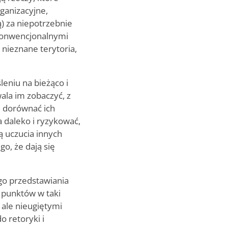
rganizacyjne,
) za niepotrzebnie
ekonwencjonalnymi
w nieznane terytoria,
leniu na bieżąco i
wala im zobaczyć, z
e dorównać ich
 daleko i ryzykować,
ą uczucia innych
go, że dają się
go przedstawiania
 punktów w taki
 ale nieugiętymi
o retoryki i