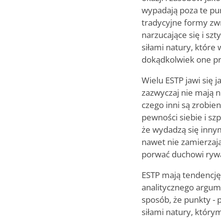
wypadają poza te pun
tradycyjne formy zwr
narzucające się i s
siłami natury, które 
dokądkolwiek one p
Wielu ESTP jawi się 
zazwyczaj nie mają n
czego inni są zrobie
pewności siebie i sz
że wydadzą się innym
nawet nie zamierzając
porwać duchowi rywal
ESTP mają tendencję
analitycznego argum
sposób, że punkty - 
siłami natury, którym