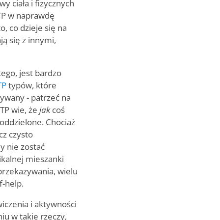
 ciała i fizycznych
STP w naprawdę
, co dzieje się na
ją się z innymi,
tego, jest bardzo
TP
typów, które
zywany - patrzeć na
TP wie, że
jak
coś
 oddzielone. Chociaż
cz czysto
y nie zostać
ikalnej mieszanki
przekazywania, wielu
-help.
iczenia i aktywności
u w takie rzeczy,