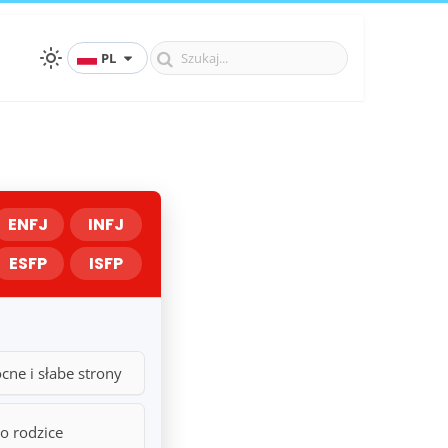
PL
ENFJ
INFJ
ESFP
ISFP
cne i słabe strony
ko rodzice