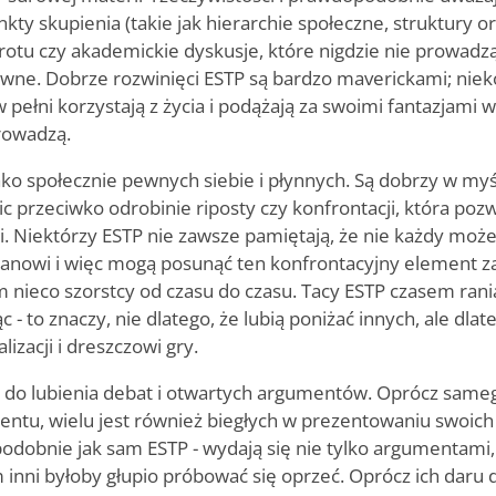
kty skupienia (takie jak hierarchie społeczne, struktury o
otu czy akademickie dyskusje, które nigdzie nie prowadzą
ztywne. Dobrze rozwinięci ESTP są bardzo maverickami; ni
w pełni korzystają z życia i podążają za swoimi fantazjami 
rowadzą.
jako społecznie pewnych siebie i płynnych. Są dobrzy w myś
ic przeciwko odrobinie riposty czy konfrontacji, która poz
ni. Niektórzy ESTP nie zawsze pamiętają, że nie każdy moż
panowi i więc mogą posunąć ten konfrontacyjny element za
 nieco szorstcy od czasu do czasu. Tacy ESTP czasem rani
 - to znaczy, nie dlatego, że lubią poniżać innych, ale dlate
izacji i dreszczowi gry.
 do lubienia debat i otwartych argumentów. Oprócz same
entu, wielu jest również biegłych w prezentowaniu swoich
podobnie jak sam ESTP - wydają się nie tylko argumentami,
 inni byłoby głupio próbować się oprzeć. Oprócz ich daru d