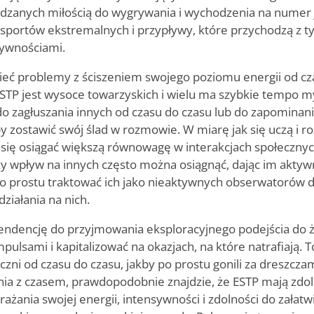
pędzanych miłością do wygrywania i wychodzenia na numer 
 sportów ekstremalnych i przypływy, które przychodzą z t
ywnościami.
eć problemy z ściszeniem swojego poziomu energii od cza
ESTP jest wysoce towarzyskich i wielu ma szybkie tempo m
 zagłuszania innych od czasu do czasu lub do zapominania
by zostawić swój ślad w rozmowie. W miarę jak się uczą i ro
się osiągać większą równowagę w interakcjach społecznych
y wpływ na innych często można osiągnąć, dając im aktyw
o prostu traktować ich jako nieaktywnych obserwatorów
ziałania na nich.
endencję do przyjmowania eksploracyjnego podejścia do ży
pulsami i kapitalizować na okazjach, na które natrafiają. 
zni od czasu do czasu, jakby po prostu gonili za dreszczam
ania z czasem, prawdopodobnie znajdzie, że ESTP mają zdo
ania swojej energii, intensywności i zdolności do załatw