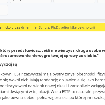
emicko przez
dr Jennifer Schulz, Ph.D.,
adiunktkę psychologii
tóry przedstawiasz. Jeśli nie wierzysz, druga osoba w
ość rozumowania nie wygra twojej sprawy za ciebie."
wyczaj są
 aktywni, ESTP zazwyczaj mają bystry zmysł obecności i fiz
e się wokół nich. Mają tendencję do jawienia się jako bardz
odekscytowani na widok nowej okazji i żartobliwie wciągaj
ami tkwiącymi w tej okazji. Wielu ESTP to naturalni przywó
 jako pewna siebie i pełna wigoru siła, po której inni szu