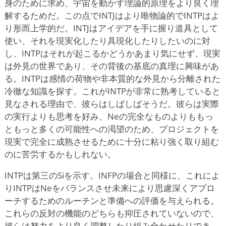
身のために求め、宇宙を動かす理論的原理をより良く理
解するためだ。この点でINTJはより唯物論的でINTPはよ
り形而上学的だ。INTJはアイデアを手に握り道具として
使い、それを現実化したり具現化したりしたいのに対
し、INTPはそれが起こるかどうかあまり気にせず、現実
は外見の世界であり、その背後の基底の真理に興味があ
る。INTPは感情の荷物や非本質的な外見から分離された
冷徹な知識を探す。これがINTPが非常に熟考していると
見なされる理由で、彼らはしばしばそうだ。彼らは実際
の実行よりも思考を好み、Neの完全なものよりももっ
ともっと多くの可能性への渇望のため、プロジェクトを
現実で完全に成熟させるために十分に粘り強く取り組む
のに苦労するかもしれない。
INTPは第三のSiを示す。INFPの場合と同様に、これによ
りINTPはNeをバランスさせ未来により思慮深くアプロ
ーチするためのルーチンと準備への評価を与えられる。
これらの反対の機能のどちらも抑圧されていないので、
彼らは努力をより良く調整したり組み合わせたりでき、