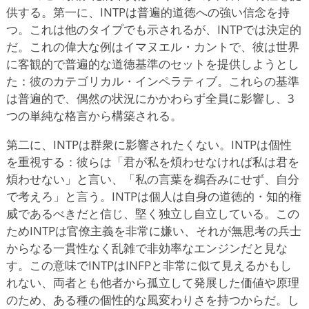
供する。第一に、INTPは普遍的道徳への強い信念を持
つ。これは他のタイプでも示されるが、INTPでは決定的
だ。これの偉大な例はイマヌエル・カントで、彼は世界
に客観的で普遍的な道徳基準のセットを提供しようとし
た：彼のカテゴリカル・インペラティブ。これらの基準
は普遍的で、偶然の状況にかかわらず全員に影響し、3
つの単純な格言から構築される。
第二に、INTPは群衆に影響されたくない。INTPは個性
を重視する：彼らは「君が私を煩わせなければ私は君を
煩わせない」と言い、「私の言葉を鵜呑みにせず、自分
で考えろ」と言う。INTPは個人は自身の道徳的・知的権
威であるべきだと信じ、堅く独立し自立している。この
ためINTPは官僚主義を非常に嫌い、それが無思考の兵士
からなる一貫性なく乱雑で非効率なエンジンだと見な
す。この意味でINTPはINFPと非常に似て見えるかもし
れない、両者とも他者から孤立して発展した価値や原理
のため、ある種の個性的な風変わりさを持つからだ。し