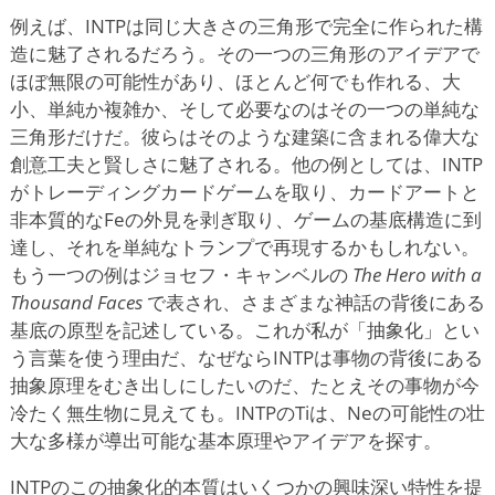
例えば、INTPは同じ大きさの三角形で完全に作られた構
造に魅了されるだろう。その一つの三角形のアイデアで
ほぼ無限の可能性があり、ほとんど何でも作れる、大
小、単純か複雑か、そして必要なのはその一つの単純な
三角形だけだ。彼らはそのような建築に含まれる偉大な
創意工夫と賢しさに魅了される。他の例としては、INTP
がトレーディングカードゲームを取り、カードアートと
非本質的なFeの外見を剥ぎ取り、ゲームの基底構造に到
達し、それを単純なトランプで再現するかもしれない。
もう一つの例はジョセフ・キャンベルの
The Hero with a
Thousand Faces
で表され、さまざまな神話の背後にある
基底の原型を記述している。これが私が「抽象化」とい
う言葉を使う理由だ、なぜならINTPは事物の背後にある
抽象原理をむき出しにしたいのだ、たとえその事物が今
冷たく無生物に見えても。INTPのTiは、Neの可能性の壮
大な多様が導出可能な基本原理やアイデアを探す。
INTPのこの抽象化的本質はいくつかの興味深い特性を提