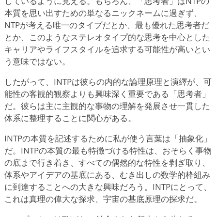
しているように見える。もちろん、「思考者」はNTPの
本質を思い出すための単なるニックネームに過ぎず、
NTPが考える唯一のタイプだとか、最も優れた思考者だ
とか、このようなステレオタイプ的な思考を中心とした
キャリアやライフスタイルを追求する可能性が高いとい
う意味ではない。
したがって、INTPは彼らの内的な論理原理と演繹が、可
能性の客観的観察よりも興味深く重要である「思考者」
だ。彼らは主に主観的な事物の理解を発展させ一貫した
体系に整理することに関心がある。
INTPの本質を記述するために私が使う言葉は「抽象化」
だ。INTPの本質の最も特徴づける特性は、おそらく事物
の底まで行き着き、すべての偶然的な特性を剥ぎ取り、
体系やアイデアの基底にある、むき出しの数学的枠組み
に到達することへの大きな興味だろう。INTPにとって、
これは真理の偉大な探求、宇宙の基底原理の探求だ。