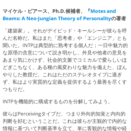
マイケル・ピアース
、Ph.D.候補者、『
Motes and
Beams: A Neo-Jungian Theory of Personality
の著者
「建築家」。それがデイビッド・キールシーが彼らを呼
んだ名称だ。私はまた「思考者」や「エンジニア」とも
聞いた。INTPは典型的に熟考する個人だ；一日中魅力的
な原理の含意について説き明かし、外見や他者の意見を
あまり気にかけず、社会的文脈でコミカルで愛らしいほ
どぎこちなく、ある種の風変わりな魅力を備えた、ぼん
やりした教授だ。これはただのステレオタイプに過ぎ
ず、私はより実質的な定義を提供するよう最善を尽くす
つもりだ。
INTPを機能的に構成するものを分解してみよう。
彼らはPerceivingタイプだ、つまり外向的知覚と内向的
判断を好むということだ。これは彼らが主観的で内的な
情報に基づいて判断基準を立て、単に客観的な情報や経