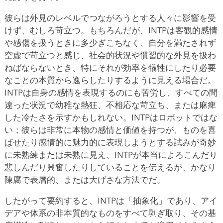
彼らは外見のレベルでつながろうとする人々に影響を受
けず、むしろ苛立つ。もちろんだが、INTPは客観的感情
や感傷を扱うときに多少ぎこちなく、自分を満たされず
空虚で苛立つと感じ、社会的状況や慣習的な外見を扱わ
ねばならないとき、特にそれが効率を犠牲にしたり必要
なことの本質から逸らしたりするように見える場合だ。
INTPは自身の感情を表現するのにも苦労し、すべての間
違った状況で幼稚な熱狂、不相応な苛立ち、または麻痺
した冷たさを示すかもしれない。INTPはロボットではな
い；彼らは非常に本物の感情と価値を持つが、ものを喜
ばせたり感情的に魅力的に表現しようとする試みが奇妙
に未熟練または未熟に見え、INTPが本当によろこんだり
悲しんだり興奮したりしていることを伝えるが、かなり
陳腐で表層的、または大げさな方法でだ。
したがって要約すると、INTPは「抽象化」であり、アイ
デアや体系の非本質的なものをすべて剥ぎ取り、その基