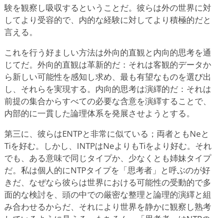
験を観察し吸収するということだ。彼らは外の世界に対
してより受容的で、内的な経験に対してより積極的だと
言える。
これを行う好ましい方法は外向的直観と内向的思考を通
じてだ。外向的直観は革新的だ：それは客観的データか
ら新しい可能性を感知し求め、最も有望なものを選び出
し、それらを実現する。内向的思考は演繹的だ：それは
前提の集合からすべての必要な含意を演繹することで、
内部的に一貫した論理体系を発展させようとする。
第三に、彼らはENTPと非常に似ている；両者ともNeと
Tiを好む。しかし、INTPはNeよりもTiをより好む。それ
でも、ある意味で同じタイプか、少なくとも姉妹タイプ
だ。私は個人的にNTPタイプを「思考者」と呼ぶのが好
きだ、なぜなら彼らは世界における可能性の受動的で多
面的な検討を、頭の中での厳密な整理と論理的演繹と組
み合わせるからだ、それにより世界を静かに観察し熟考