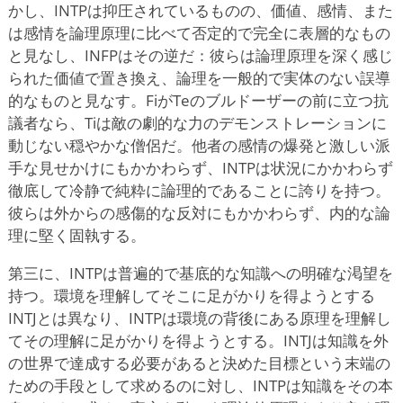
かし、INTPは抑圧されているものの、価値、感情、また
は感情を論理原理に比べて否定的で完全に表層的なもの
と見なし、INFPはその逆だ：彼らは論理原理を深く感じ
られた価値で置き換え、論理を一般的で実体のない誤導
的なものと見なす。FiがTeのブルドーザーの前に立つ抗
議者なら、Tiは敵の劇的な力のデモンストレーションに
動じない穏やかな僧侶だ。他者の感情の爆発と激しい派
手な見せかけにもかかわらず、INTPは状況にかかわらず
徹底して冷静で純粋に論理的であることに誇りを持つ。
彼らは外からの感傷的な反対にもかかわらず、内的な論
理に堅く固執する。
第三に、INTPは普遍的で基底的な知識への明確な渇望を
持つ。環境を理解してそこに足がかりを得ようとする
INTJとは異なり、INTPは環境の背後にある原理を理解し
てその理解に足がかりを得ようとする。INTJは知識を外
の世界で達成する必要があると決めた目標という末端の
ための手段として求めるのに対し、INTPは知識をその本