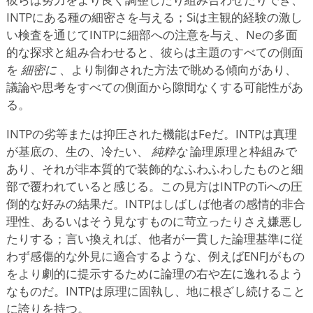
INTPにある種の細密さを与える；Siは主観的経験の激し
い検査を通じてINTPに細部への注意を与え、Neの多面
的な探求と組み合わせると、彼らは主題のすべての側面
を
細密に
、より制御された方法で眺める傾向があり、
議論や思考をすべての側面から隙間なくする可能性があ
る。
INTPの劣等または抑圧された機能はFeだ。INTPは真理
が基底の、生の、冷たい、
純粋な
論理原理と枠組みで
あり、それが非本質的で装飾的なふわふわしたものと細
部で覆われていると感じる。この見方はINTPのTiへの圧
倒的な好みの結果だ。INTPはしばしば他者の感情的非合
理性、あるいはそう見なすものに苛立ったりさえ嫌悪し
たりする；言い換えれば、他者が一貫した論理基準に従
わず感傷的な外見に適合するような、例えばENFJがもの
をより劇的に提示するために論理の右や左に逸れるよう
なものだ。INTPは原理に固執し、地に根ざし続けること
に誇りを持つ。