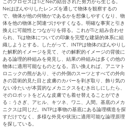
このプロセスはTiとNeの結合された努力から生じる。
Neはぼんやりしたレンズを通して物体を観察するの
で、物体が他の何物かであるかを想像しやすくなり、物
体を他の物体と関連づけやすくなる。明確な事実と引き
換えに可能性とつながりを得る。これがTiと組み合わせ
られ、Tiは物体についての印象を完璧な建築的体系に組
織しようとする。したがって、INTPは物体のぼんやりし
た解釈的イメージを見て、その解釈的イメージの背後に
ある論理的枠組みを発見し、結果の枠組みは多くの他の
物体に適用可能なものとなる。言い換えれば、アニマト
ロニックの熊があり、その外側のスーツとすべての外向
きの芸術的見た目と皮膚のカバーを剥ぎ取り、飾り気の
ない冷たいが本質的なメカニクスをむき出しにしたら、
そのロボットをどんな皮膚でも着せ替えることができ
る：うさぎ、アヒル、キツネ、ワニ、人間。基底のメカ
ニクスは同じだ。INTPは事物の基底にある論理構造を探
すだけでなく、多様な外見や状況に適用可能な論理原理
を探している。