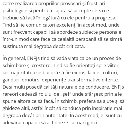
către realizarea propriilor provocări și frustrări
psihologice și pentru a-i ajuta să accepte ceea ce
trebuie să facă în legătură cu ele pentru a progresa.
Tind să fie comunicatori excelenți în acest mod, unde
sunt frecvent capabili să abordeze subiecte personale
într-un mod care face ca cealaltă persoană să se simtă
susținută mai degrabă decât criticată.
În general, ENFJs tind să vadă viața ca pe un proces de
schimbare și creștere. Tind să fie orientați spre viitor,
iar majoritatea se bucură să fie expuși la idei, culturi,
gânduri, emoții și experiențe transformative diferite.
Deși mulți posedă calități naturale de conducere, ENFJs
rareori cedează rolului de „șef” unde sfârșesc prin a le
spune altora ce să facă. În schimb, preferă să ajute și să
ghideze alții, astfel încât să conducă prin inspirație mai
degrabă decât prin autoritate. În acest mod, ei sunt cu
adevărat capabili să acționeze ca mari ghizi