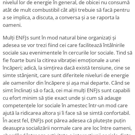
nivelul lor de energie în general, de obicei nu consumă
atât de mult combustibil cât alții trebuie să facă pentru
a se implica, a discuta, a conversa și a se raporta la
oameni.
Mulți ENFJs sunt în mod natural bine organizați și
adesea se vor trezi fiind cei care facilitează întâlnirile
sociale sau evenimentele în cercurile lor sociale. Tind să
fie foarte buni la citirea vibrației emoționale a unei
încăperi; adică, la simțirea dacă există tensiune, cine se
simte stânjenit, care sunt diferitele niveluri de energie
ale oamenilor din încăpere și așa mai departe. Când se
simt înclinați să o facă, cei mai mulți ENFJs sunt capabili
cu efort minim să știe exact unde și cum să adauge
competențele lor sociale în amestec într-un mod care
ajută la ridicarea altora și îi face să se simtă confortabil.
În acest fel, ENFJs pot părea adesea că plutește puțin
deasupra socializării normale care are loc între oameni,