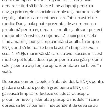
deoarece tind să fie foarte bine adaptați pentru a
naviga prin rețelele sociale complexe și numeroasele
reguli și planuri care sunt necesare într-un astfel de
mediu. Dar școala poate prezenta, de asemenea, o
problemă pentru ei, deoarece multe școli sunt perfect
mulțumite să instileze noțiunea că copiii pot excela
fiind amabili și pur și simplu imitând adulții. În timp ce
ENFJs tind să fie foarte buni la asta în timp ce
sunt
la
școală, ENFJs mai în vârstă care au avut succes în acest
mod se pot lupta adesea puțin pentru a-și găsi propria
cale și pentru a-și forja propria identitate mai târziu în
viață.
Deoarece oamenii apelează atât de des la ENFJs pentru
ghidare și sfaturi, poate fi greu pentru ENFJs să
găsească timp să reflecteze cu adevărat asupra
propriilor nevoi și identități și asupra modului în care
doresc să fie ca oameni, independent de ceea ce au