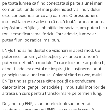
pe toată lumea ca fiind conectată și parte a unei mari
comunități, unde cel mai puternic activ al individului
este conexiunea lor cu alți oameni. O presupunere
intuitivă la ei este adesea că dacă toată lumea ar putea
depăși anxietățile și inhibițiile lor sociale, am putea fi cu
toții semnificativ mai fericiți, într-adevăr, lumea ar
putea fi un loc radical mai bun.
ENFJs tind să fie destul de vizionari în acest mod. Cu
puternicul lor simț al direcției și viziunea interioară
puternic definită a modului în care lucrurile ar putea fi,
ei pot fi adesea destul de inspirați în susținerea unui
principiu sau a unei cauze. Chiar și când nu vor, mulți
ENFJs tind să graviteze către poziții de conducere
datorită inteligenței lor sociale și impulsului interior de
a trasa un curs pentru transformare pe termen lung.
Deși nu toți ENFJs sunt intelectuali sau orientați
academic, aproape toți ENFJs au succes la școală