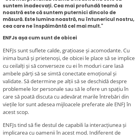
suntem inadecvați. Cea mai profundă teamă a
noastră este că suntem puternici dincolo de
măsură. Este lumina noastră, nu întunericul nostru,
cea care ne înspăimântă cel mai mult."
ENFJs așa cum sunt de obicei
ENFJs sunt suflete calde, grațioase și acomodante. Cu
inima bună și prietenoși, de obicei le place să se implice
cu ceilalți și să converseze cu ei în moduri care lasă
ambele părți să se simtă conectate emoțional și
validate. Să determine pe alții să se deschidă despre
problemele lor personale sau să le ofere un spațiu în
care să poată discuta cu adevărat marile întrebări din
viețile lor sunt adesea mijloacele preferate ale ENFJ în
acest scop.
ENFJs tind să fie destul de capabili la interacțiunea și
implicarea cu oamenii în acest mod. Indiferent de