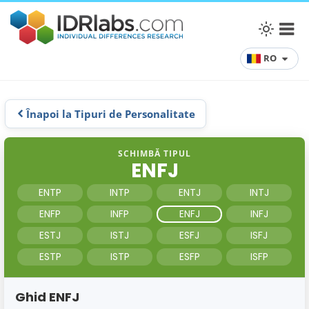
RO
Înapoi la Tipuri de Personalitate
SCHIMBĂ TIPUL
ENFJ
ENTP
INTP
ENTJ
INTJ
ENFP
INFP
ENFJ
INFJ
ESTJ
ISTJ
ESFJ
ISFJ
ESTP
ISTP
ESFP
ISFP
Ghid ENFJ