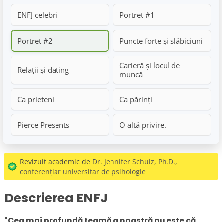
ENFJ celebri
Portret #1
Portret #2
Puncte forte și slăbiciuni
Carieră și locul de
Relații și dating
muncă
Ca prieteni
Ca părinți
Pierce Presents
O altă privire.
Revizuit academic de
Dr. Jennifer Schulz, Ph.D.,
conferențiar universitar de psihologie
Descrierea ENFJ
"Cea mai profundă teamă a noastră nu este că