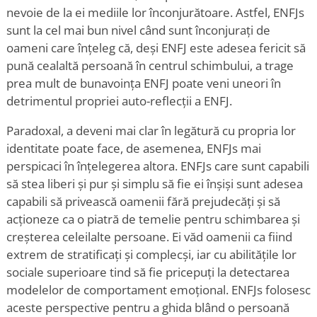
nevoie de la ei mediile lor înconjurătoare. Astfel, ENFJs
sunt la cel mai bun nivel când sunt înconjurați de
oameni care înțeleg că, deși ENFJ este adesea fericit să
pună cealaltă persoană în centrul schimbului, a trage
prea mult de bunavoința ENFJ poate veni uneori în
detrimentul propriei auto-reflecții a ENFJ.
Paradoxal, a deveni mai clar în legătură cu propria lor
identitate poate face, de asemenea, ENFJs mai
perspicaci în înțelegerea altora. ENFJs care sunt capabili
să stea liberi și pur și simplu să fie ei înșiși sunt adesea
capabili să privească oamenii fără prejudecăți și să
acționeze ca o piatră de temelie pentru schimbarea și
creșterea celeilalte persoane. Ei văd oamenii ca fiind
extrem de stratificați și complecși, iar cu abilitățile lor
sociale superioare tind să fie pricepuți la detectarea
modelelor de comportament emoțional. ENFJs folosesc
aceste perspective pentru a ghida blând o persoană