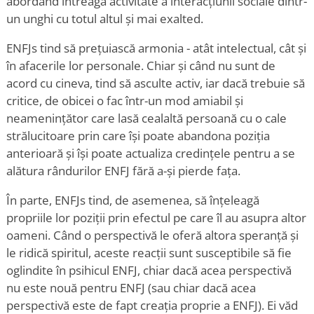
abordând întreaga activitate a interacțiunii sociale dintr-
un unghi cu totul altul și mai exalted.
ENFJs tind să prețuiască armonia - atât intelectual, cât și
în afacerile lor personale. Chiar și când nu sunt de
acord cu cineva, tind să asculte activ, iar dacă trebuie să
critice, de obicei o fac într-un mod amiabil și
neamenințător care lasă cealaltă persoană cu o cale
strălucitoare prin care își poate abandona poziția
anterioară și își poate actualiza credințele pentru a se
alătura rândurilor ENFJ fără a-și pierde fața.
În parte, ENFJs tind, de asemenea, să înțeleagă
propriile lor poziții prin efectul pe care îl au asupra altor
oameni. Când o perspectivă le oferă altora speranță și
le ridică spiritul, aceste reacții sunt susceptibile să fie
oglindite în psihicul ENFJ, chiar dacă acea perspectivă
nu este nouă pentru ENFJ (sau chiar dacă acea
perspectivă este de fapt creația proprie a ENFJ). Ei văd