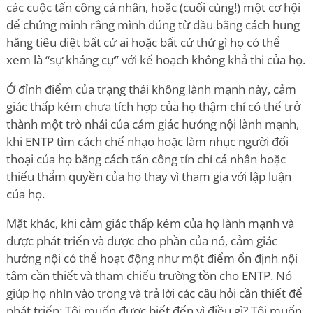
các cuộc tấn công cá nhân, hoặc (cuối cùng!) một cơ hội
để chứng minh rằng mình đúng từ đầu bằng cách hung
hăng tiêu diệt bất cứ ai hoặc bất cứ thứ gì họ có thể
xem là “sự kháng cự” với kế hoạch không khả thi của họ.
Ở đỉnh điểm của trạng thái không lành mạnh này, cảm
giác thấp kém chưa tích hợp của họ thậm chí có thể trở
thành một trò nhái của cảm giác hướng nội lành mạnh,
khi ENTP tìm cách chế nhạo hoặc làm nhục người đối
thoại của họ bằng cách tấn công tín chỉ cá nhân hoặc
thiếu thẩm quyền của họ thay vì tham gia với lập luận
của họ.
Mặt khác, khi cảm giác thấp kém của họ lành mạnh và
được phát triển và được cho phần của nó, cảm giác
hướng nội có thể hoạt động như một điểm ổn định nội
tâm cần thiết và tham chiếu trường tồn cho ENTP. Nó
giúp họ nhìn vào trong và trả lời các câu hỏi cần thiết để
phát triển: Tôi muốn được biết đến vì điều gì? Tôi muốn