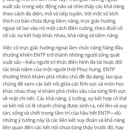
xuất sắc trong việc động não và nhìn thấy các khả năng
theo cách đa diện, mở và tiếp tuyến. Với một số kích
thích cơ bản chứa đựng tiềm năng, trực giác hướng
ngoại sẽ lao vào nó một cách điên cuồng, theo đuổi vô
số các sự kết hợp khác nhau, khả năng và tiềm năng.
Việc có trực giác hướng ngoại làm chức năng hàng đầu
thường khiến ENTP trở thành những người tổng quát
xuất sắc—kiểu người trí thức điển hình đa tài hoặc đối
tác khái niệm của một người thời Phục hưng. ENTP
thường thích khám phá nhiều chủ đề đa dạng, lao qua
chúng để xem các kết nối giữa các lĩnh vực và môn học
khác nhau thay vì khám phá chiều sâu của từng lĩnh vực
về mặt chi tiết. Các khả năng, ý tưởng, sự kết hợp có thể
và kết nối có lẽ nhanh chóng được sinh ra, nổi lên và suy
tàn, sống và chết trong tâm trí của hầu hết ENTP—dù
những ý tưởng này là các liên kết suy đoán và khả năng
liên quan đến các kết nối chưa từng thấy trước đó, hay