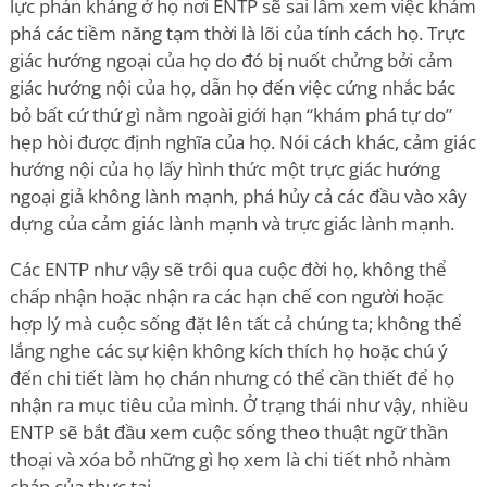
lực phản kháng ở họ nơi ENTP sẽ sai lầm xem việc khám
phá các tiềm năng tạm thời là lõi của tính cách họ. Trực
giác hướng ngoại của họ do đó bị nuốt chửng bởi cảm
giác hướng nội của họ, dẫn họ đến việc cứng nhắc bác
bỏ bất cứ thứ gì nằm ngoài giới hạn “khám phá tự do”
hẹp hòi được định nghĩa của họ. Nói cách khác, cảm giác
hướng nội của họ lấy hình thức một trực giác hướng
ngoại giả không lành mạnh, phá hủy cả các đầu vào xây
dựng của cảm giác lành mạnh và trực giác lành mạnh.
Các ENTP như vậy sẽ trôi qua cuộc đời họ, không thể
chấp nhận hoặc nhận ra các hạn chế con người hoặc
hợp lý mà cuộc sống đặt lên tất cả chúng ta; không thể
lắng nghe các sự kiện không kích thích họ hoặc chú ý
đến chi tiết làm họ chán nhưng có thể cần thiết để họ
nhận ra mục tiêu của mình. Ở trạng thái như vậy, nhiều
ENTP sẽ bắt đầu xem cuộc sống theo thuật ngữ thần
thoại và xóa bỏ những gì họ xem là chi tiết nhỏ nhàm
chán của thực tại.