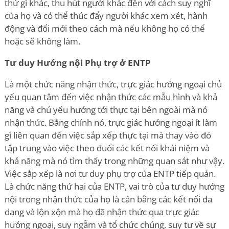
thứ gì khác, thu hút người khác đến với cách suy nghĩ
của họ và có thể thúc đẩy người khác xem xét, hành
động và đổi mới theo cách mà nếu không họ có thể
hoặc sẽ không làm.
Tư duy Hướng nội Phụ trợ ở ENTP
Là một chức năng nhận thức, trực giác hướng ngoại chủ
yếu quan tâm đến việc nhận thức các mẫu hình và khả
năng và chủ yếu hướng tới thực tại bên ngoài mà nó
nhận thức. Bằng chính nó, trực giác hướng ngoại ít làm
gì liên quan đến việc sắp xếp thực tại mà thay vào đó
tập trung vào việc theo đuổi các kết nối khái niệm và
khả năng mà nó tìm thấy trong những quan sát như vậy.
Việc sắp xếp là nơi tư duy phụ trợ của ENTP tiếp quản.
Là chức năng thứ hai của ENTP, vai trò của tư duy hướng
nội trong nhận thức của họ là cân bằng các kết nối đa
dạng và lộn xộn mà họ đã nhận thức qua trực giác
hướng ngoại, suy ngẫm và tổ chức chúng, suy tư về sự