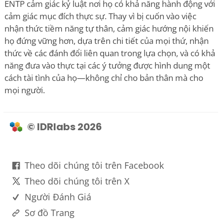
ENTP cảm giác kỷ luật nơi họ có khả năng hành động với
cảm giác mục đích thực sự. Thay vì bị cuốn vào việc
nhận thức tiềm năng tự thân, cảm giác hướng nội khiến
họ đứng vững hơn, dựa trên chi tiết của mọi thứ, nhận
thức về các đánh đổi liên quan trong lựa chọn, và có khả
năng đưa vào thực tại các ý tưởng được hình dung một
cách tài tình của họ—không chỉ cho bản thân mà cho
mọi người.
© IDRlabs 2026
Theo dõi chúng tôi trên Facebook
Theo dõi chúng tôi trên X
Người Đánh Giá
Sơ đồ Trang