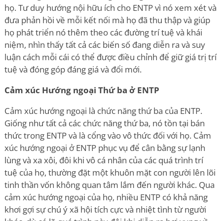
họ. Tư duy hướng nội hữu ích cho ENTP vì nó xem xét và
đưa phản hồi về mỗi kết nối mà họ đã thu thập và giúp
họ phát triển nó thêm theo các đường trí tuệ và khái
niệm, nhìn thấy tất cả các biến số đang diễn ra và suy
luận cách mỗi cái có thể được điều chỉnh để giữ giá trị trí
tuệ và đóng góp đáng giá và đổi mới.
Cảm xúc Hướng ngoại Thứ ba ở ENTP
Cảm xúc hướng ngoại là chức năng thứ ba của ENTP.
Giống như tất cả các chức năng thứ ba, nó tồn tại bán
thức trong ENTP và là cổng vào vô thức đối với họ. Cảm
xúc hướng ngoại ở ENTP phục vụ để cân bằng sự lạnh
lùng và xa xôi, đôi khi vô cá nhân của các quá trình trí
tuệ của họ, thường đặt một khuôn mặt con người lên lõi
tinh thần vốn không quan tâm lắm đến người khác. Qua
cảm xúc hướng ngoại của họ, nhiều ENTP có khả năng
khơi gợi sự chú ý xã hội tích cực và nhiệt tình từ người