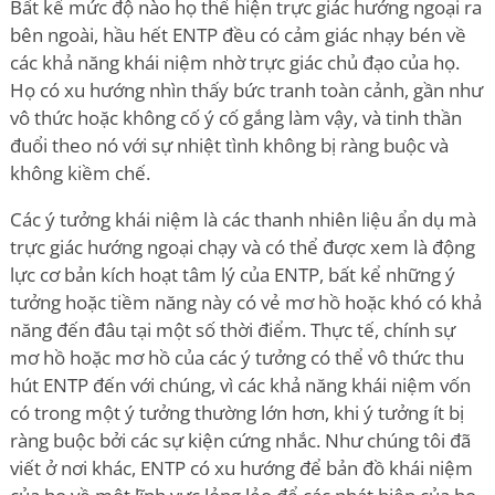
Bất kể mức độ nào họ thể hiện trực giác hướng ngoại ra
bên ngoài, hầu hết ENTP đều có cảm giác nhạy bén về
các khả năng khái niệm nhờ trực giác chủ đạo của họ.
Họ có xu hướng nhìn thấy bức tranh toàn cảnh, gần như
vô thức hoặc không cố ý cố gắng làm vậy, và tinh thần
đuổi theo nó với sự nhiệt tình không bị ràng buộc và
không kiềm chế.
Các ý tưởng khái niệm là các thanh nhiên liệu ẩn dụ mà
trực giác hướng ngoại chạy và có thể được xem là động
lực cơ bản kích hoạt tâm lý của ENTP, bất kể những ý
tưởng hoặc tiềm năng này có vẻ mơ hồ hoặc khó có khả
năng đến đâu tại một số thời điểm. Thực tế, chính sự
mơ hồ hoặc mơ hồ của các ý tưởng có thể vô thức thu
hút ENTP đến với chúng, vì các khả năng khái niệm vốn
có trong một ý tưởng thường lớn hơn, khi ý tưởng ít bị
ràng buộc bởi các sự kiện cứng nhắc. Như chúng tôi đã
viết ở nơi khác, ENTP có xu hướng để bản đồ khái niệm