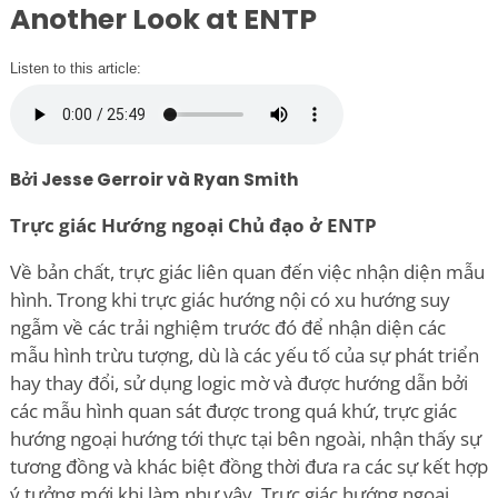
Another Look at ENTP
Listen to this article:
Bởi Jesse Gerroir và Ryan Smith
Trực giác Hướng ngoại Chủ đạo ở ENTP
Về bản chất, trực giác liên quan đến việc nhận diện mẫu
hình. Trong khi trực giác hướng nội có xu hướng suy
ngẫm về các trải nghiệm trước đó để nhận diện các
mẫu hình trừu tượng, dù là các yếu tố của sự phát triển
hay thay đổi, sử dụng logic mờ và được hướng dẫn bởi
các mẫu hình quan sát được trong quá khứ, trực giác
hướng ngoại hướng tới thực tại bên ngoài, nhận thấy sự
tương đồng và khác biệt đồng thời đưa ra các sự kết hợp
ý tưởng mới khi làm như vậy. Trực giác hướng ngoại