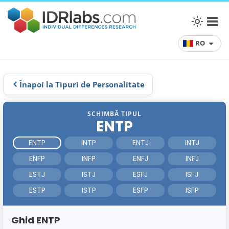
RO
Înapoi la Tipuri de Personalitate
SCHIMBĂ TIPUL
ENTP
ENTP
INTP
ENTJ
INTJ
ENFP
INFP
ENFJ
INFJ
ESTJ
ISTJ
ESFJ
ISFJ
ESTP
ISTP
ESFP
ISFP
Ghid ENTP