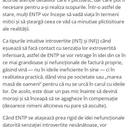
necesare pentru a-și realiza scopurile. Într-o astfel de
stare, mulți ENTP vor începe să vadă viața în termeni
mitici și să șteargă ceea ce văd ca minutiae plictisitoare
ale realității.
Ca tipurile intuitive introvertite (INTJ și INFJ) când
eșuează să facă contact cu senzația lor extrovertită
inferioară, astfel de ENTP se vor retrage în idei din ce în
ce mai grandioase și nefuncționale de factură proprie,
găsind vină — nu în ideile ineficiente în sine — ci în
realitatea practică, dând vina pe societate sau „marea
masă de oameni” pentru că nu se urcă în carul cu ideile
lor. De acolo, este doar un pas mic înainte să devină
moroși și să înceapă să se agagheze în compensație
(deoarece nimeni altcineva nu pare să asculte).
Când ENTP se atașează prea rigid de idei nefuncționale
datorită senzației introvertite nesănătoase, vor