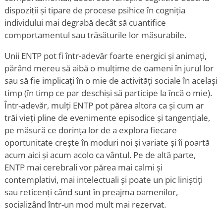
dispoziții și tipare de procese psihice în cogniția
individului mai degrabă decât să cuantifice
comportamentul sau trăsăturile lor măsurabile.
Unii ENTP pot fi într-adevăr foarte energici și animați,
părând mereu să aibă o mulțime de oameni în jurul lor
sau să fie implicați în o mie de activități sociale în același
timp (în timp ce par deschiși să participe la încă o mie).
Într-adevăr, mulți ENTP pot părea altora ca și cum ar
trăi vieți pline de evenimente episodice și tangențiale,
pe măsură ce dorința lor de a explora fiecare
oportunitate crește în moduri noi și variate și îi poartă
acum aici și acum acolo ca vântul. Pe de altă parte,
ENTP mai cerebrali vor părea mai calmi și
contemplativi, mai intelectuali și poate un pic liniștiți
sau reticenți când sunt în preajma oamenilor,
socializând într-un mod mult mai rezervat.