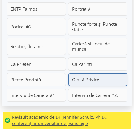
ENTP Faimoși
Portret #1
Puncte forte și Puncte
Portret #2
slabe
Carieră și Locul de
Relații și Întâlniri
muncă
Ca Prieteni
Ca Părinți
Pierce Prezintă
O altă Privire
Interviu de Carieră #1
Interviu de Carieră #2.
Revizuit academic de
Dr. Jennifer Schulz, Ph.D.,
conferențiar universitar de psihologie