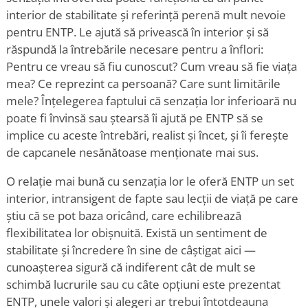
interior de stabilitate și referință perenă mult nevoie
pentru ENTP. Le ajută să privească în interior și să
răspundă la întrebările necesare pentru a înflori:
Pentru ce vreau să fiu cunoscut? Cum vreau să fie viața
mea? Ce reprezint ca persoană? Care sunt limitările
mele? Înțelegerea faptului că senzația lor inferioară nu
poate fi învinsă sau ștearsă îi ajută pe ENTP să se
implice cu aceste întrebări, realist și încet, și îi ferește
de capcanele nesănătoase menționate mai sus.
O relație mai bună cu senzația lor le oferă ENTP un set
interior, intransigent de fapte sau lecții de viață pe care
știu că se pot baza oricând, care echilibrează
flexibilitatea lor obișnuită. Există un sentiment de
stabilitate și încredere în sine de câștigat aici —
cunoașterea sigură că indiferent cât de mult se
schimbă lucrurile sau cu câte opțiuni este prezentat
ENTP, unele valori și alegeri ar trebui întotdeauna