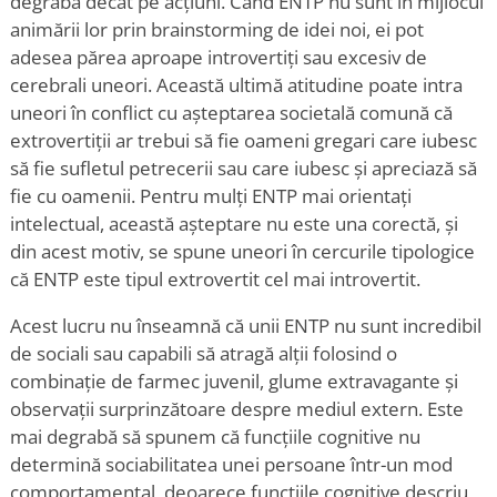
degrabă decât pe acțiuni. Când ENTP nu sunt în mijlocul
animării lor prin brainstorming de idei noi, ei pot
adesea părea aproape introvertiți sau excesiv de
cerebrali uneori. Această ultimă atitudine poate intra
uneori în conflict cu așteptarea societală comună că
extrovertiții ar trebui să fie oameni gregari care iubesc
să fie sufletul petrecerii sau care iubesc și apreciază să
fie cu oamenii. Pentru mulți ENTP mai orientați
intelectual, această așteptare nu este una corectă, și
din acest motiv, se spune uneori în cercurile tipologice
că ENTP este tipul extrovertit cel mai introvertit.
Acest lucru nu înseamnă că unii ENTP nu sunt incredibil
de sociali sau capabili să atragă alții folosind o
combinație de farmec juvenil, glume extravagante și
observații surprinzătoare despre mediul extern. Este
mai degrabă să spunem că funcțiile cognitive nu
determină sociabilitatea unei persoane într-un mod
comportamental, deoarece funcțiile cognitive descriu