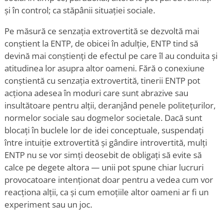
și în control; ca stăpânii situației sociale.
Pe măsură ce senzația extrovertită se dezvoltă mai
conștient la ENTP, de obicei în adulție, ENTP tind să
devină mai conștienți de efectul pe care îl au conduita și
atitudinea lor asupra altor oameni. Fără o conexiune
conștientă cu senzația extrovertită, tinerii ENTP pot
acționa adesea în moduri care sunt abrazive sau
insultătoare pentru alții, deranjând penele politețurilor,
normelor sociale sau dogmelor societale. Dacă sunt
blocați în buclele lor de idei conceptuale, suspendați
între intuiție extrovertită și gândire introvertită, mulți
ENTP nu se vor simți deosebit de obligați să evite să
calce pe degete altora — unii pot spune chiar lucruri
provocatoare intenționat doar pentru a vedea cum vor
reacționa alții, ca și cum emoțiile altor oameni ar fi un
experiment sau un joc.