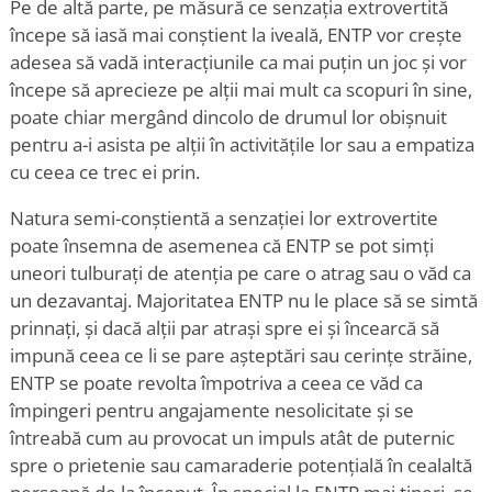
Pe de altă parte, pe măsură ce senzația extrovertită
începe să iasă mai conștient la iveală, ENTP vor crește
adesea să vadă interacțiunile ca mai puțin un joc și vor
începe să aprecieze pe alții mai mult ca scopuri în sine,
poate chiar mergând dincolo de drumul lor obișnuit
pentru a-i asista pe alții în activitățile lor sau a empatiza
cu ceea ce trec ei prin.
Natura semi-conștientă a senzației lor extrovertite
poate însemna de asemenea că ENTP se pot simți
uneori tulburați de atenția pe care o atrag sau o văd ca
un dezavantaj. Majoritatea ENTP nu le place să se simtă
prinnați, și dacă alții par atrași spre ei și încearcă să
impună ceea ce li se pare așteptări sau cerințe străine,
ENTP se poate revolta împotriva a ceea ce văd ca
împingeri pentru angajamente nesolicitate și se
întreabă cum au provocat un impuls atât de puternic
spre o prietenie sau camaraderie potențială în cealaltă