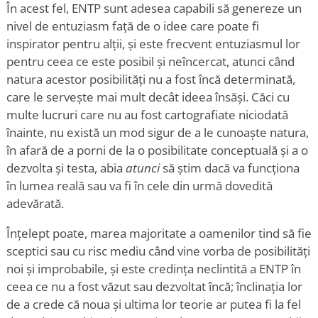
În acest fel, ENTP sunt adesea capabili să genereze un
nivel de entuziasm față de o idee care poate fi
inspirator pentru alții, și este frecvent entuziasmul lor
pentru ceea ce este posibil și neîncercat, atunci când
natura acestor posibilități nu a fost încă determinată,
care le servește mai mult decât ideea însăși. Căci cu
multe lucruri care nu au fost cartografiate niciodată
înainte, nu există un mod sigur de a le cunoaște natura,
în afară de a porni de la o posibilitate conceptuală și a o
dezvolta și testa, abia
atunci
să știm dacă va funcționa
în lumea reală sau va fi în cele din urmă dovedită
adevărată.
Înțelept poate, marea majoritate a oamenilor tind să fie
sceptici sau cu risc mediu când vine vorba de posibilități
noi și improbabile, și este credința neclintită a ENTP în
ceea ce nu a fost văzut sau dezvoltat încă; înclinația lor
de a crede că noua și ultima lor teorie ar putea fi la fel