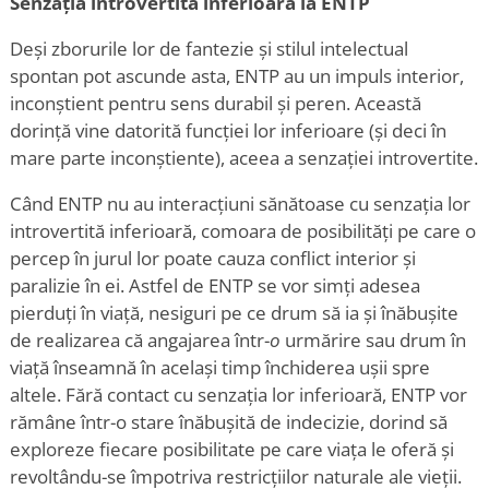
Senzația introvertită inferioară la ENTP
Deși zborurile lor de fantezie și stilul intelectual
spontan pot ascunde asta, ENTP au un impuls interior,
inconștient pentru sens durabil și peren. Această
dorință vine datorită funcției lor inferioare (și deci în
mare parte inconștiente), aceea a senzației introvertite.
Când ENTP nu au interacțiuni sănătoase cu senzația lor
introvertită inferioară, comoara de posibilități pe care o
percep în jurul lor poate cauza conflict interior și
paralizie în ei. Astfel de ENTP se vor simți adesea
pierduți în viață, nesiguri pe ce drum să ia și înăbușite
de realizarea că angajarea într-
o
urmărire sau drum în
viață înseamnă în același timp închiderea ușii spre
altele. Fără contact cu senzația lor inferioară, ENTP vor
rămâne într-o stare înăbușită de indecizie, dorind să
exploreze fiecare posibilitate pe care viața le oferă și
revoltându-se împotriva restricțiilor naturale ale vieții.