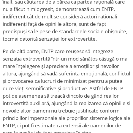
înalt, sau căutarea de a părea ca partea rațională care
nu a făcut nimic greșit, demonstrează cum ENTP,
indiferent cât de mult se consideră actori raționali
indiferenți față de opiniile altora, sunt de fapt
predispuși să le pese de standardele sociale obișnuite,
tocmai datorită senzației lor extrovertite.
Pe de altă parte, ENTP care reușesc să integreze
senzația extrovertită într-un mod sănătos câștigă o mai
mare înțelegere și apreciere a emoțiilor și nevoilor
altora, ajungând să vadă suferința emoțională, conflictul
și provocarea ca lucruri de minimizat pentru a putea
duce vieți semnificative și productive. Astfel de ENTP
pot de asemenea să treacă dincolo de gândirea lor
introvertită auxiliară, ajungând la realizarea că opiniile și
nevoile altor oameni nu trebuie justificate conform
principiilor impersonale ale propriilor sisteme logice ale
ENTP, ci pot fi estimate ca extensii ale oamenilor de
care le pasă și de fapt apreciate în sine.