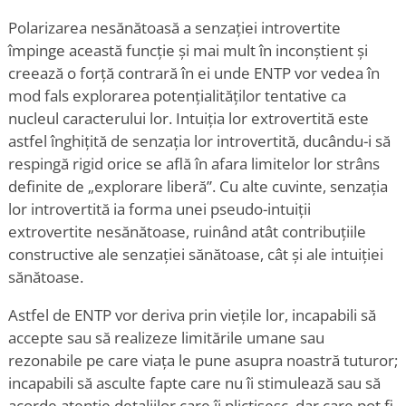
Polarizarea nesănătoasă a senzației introvertite
împinge această funcție și mai mult în inconștient și
creează o forță contrară în ei unde ENTP vor vedea în
mod fals explorarea potențialităților tentative ca
nucleul caracterului lor. Intuiția lor extrovertită este
astfel înghițită de senzația lor introvertită, ducându-i să
respingă rigid orice se află în afara limitelor lor strâns
definite de „explorare liberă”. Cu alte cuvinte, senzația
lor introvertită ia forma unei pseudo-intuiții
extrovertite nesănătoase, ruinând atât contribuțiile
constructive ale senzației sănătoase, cât și ale intuiției
sănătoase.
Astfel de ENTP vor deriva prin viețile lor, incapabili să
accepte sau să realizeze limitările umane sau
rezonabile pe care viața le pune asupra noastră tuturor;
incapabili să asculte fapte care nu îi stimulează sau să
acorde atenție detaliilor care îi plictisesc, dar care pot fi