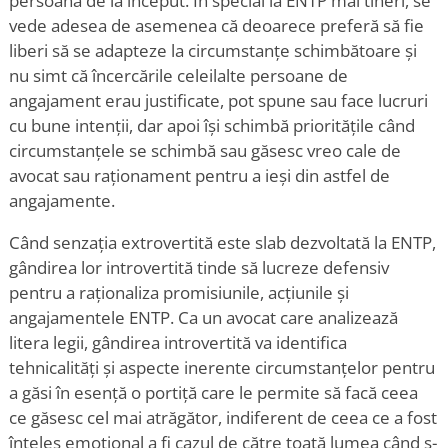
persoană de la început. În special la ENTP mai tineri, se
vede adesea de asemenea că deoarece preferă să fie
liberi să se adapteze la circumstanțe schimbătoare și
nu simt că încercările celeilalte persoane de
angajament erau justificate, pot spune sau face lucruri
cu bune intenții, dar apoi își schimbă prioritățile când
circumstanțele se schimbă sau găsesc vreo cale de
avocat sau raționament pentru a ieși din astfel de
angajamente.
Când senzația extrovertită este slab dezvoltată la ENTP,
gândirea lor introvertită tinde să lucreze defensiv
pentru a raționaliza promisiunile, acțiunile și
angajamentele ENTP. Ca un avocat care analizează
litera legii, gândirea introvertită va identifica
tehnicalități și aspecte inerente circumstanțelor pentru
a găsi în esență o portiță care le permite să facă ceea
ce găsesc cel mai atrăgător, indiferent de ceea ce a fost
înțeles emoțional a fi cazul de către toată lumea când s-