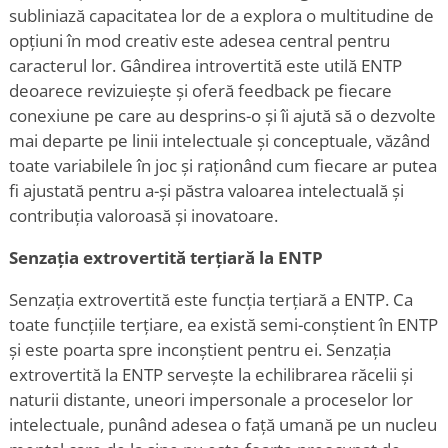
subliniază capacitatea lor de a explora o multitudine de
opțiuni în mod creativ este adesea central pentru
caracterul lor. Gândirea introvertită este utilă ENTP
deoarece revizuiește și oferă feedback pe fiecare
conexiune pe care au desprins-o și îi ajută să o dezvolte
mai departe pe linii intelectuale și conceptuale, văzând
toate variabilele în joc și raționând cum fiecare ar putea
fi ajustată pentru a-și păstra valoarea intelectuală și
contribuția valoroasă și inovatoare.
Senzația extrovertită terțiară la ENTP
Senzația extrovertită este funcția terțiară a ENTP. Ca
toate funcțiile terțiare, ea există semi-conștient în ENTP
și este poarta spre inconștient pentru ei. Senzația
extrovertită la ENTP servește la echilibrarea răcelii și
naturii distante, uneori impersonale a proceselor lor
intelectuale, punând adesea o față umană pe un nucleu