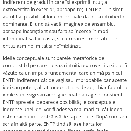
Indiferent de gradul în care își exprimă intuiția
extrovertită în exterior, aproape toți ENTP au un simț
ascuțit al posibilităților conceptuale datorită intuiției lor
dominante. Ei tind să vadă imaginea de ansamblu,
aproape inconștient sau fără să încerce în mod
intenționat să facă asta, și o urmăresc mental cu un
entuziasm nelimitat și neîmblânzit.
Ideile conceptuale sunt barele metaforice de
combustibil pe care rulează intuiția extrovertită și pot fi
văzute ca un impuls fundamental care animă psihicul
ENTP, indiferent cât de vagi sau improbabile par aceste
idei sau potențialități uneori. Într-adevăr, chiar faptul că
ideile sunt vagi sau ambigue poate atrage inconștient
ENTP spre ele, deoarece posibilitățile conceptuale
inerente unei idei vor fi adesea mai mari cu cât ideea
este mai puțin constrânsă de fapte dure. După cum am
scris în altă parte, ENTP tind să lase harta lor