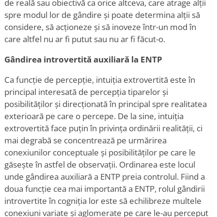
de reală sau obiectivă ca orice altceva, care atrage alții
spre modul lor de gândire și poate determina alții să
considere, să acționeze și să inoveze într-un mod în
care altfel nu ar fi putut sau nu ar fi făcut-o.
Gândirea introvertită auxiliară la ENTP
Ca funcție de percepție, intuiția extrovertită este în
principal interesată de percepția tiparelor și
posibilităților și direcționată în principal spre realitatea
exterioară pe care o percepe. De la sine, intuiția
extrovertită face puțin în privința ordinării realității, ci
mai degrabă se concentrează pe urmărirea
conexiunilor conceptuale și posibilităților pe care le
găsește în astfel de observații. Ordinarea este locul
unde gândirea auxiliară a ENTP preia controlul. Fiind a
doua funcție cea mai importantă a ENTP, rolul gândirii
introvertite în cogniția lor este să echilibreze multele
conexiuni variate și aglomerate pe care le-au perceput