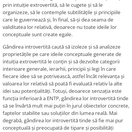
prin intuiție extrovertită, să le cugete și să le
organizeze, să le contemple subtilitățile și principiile
care le guvernează și, în final, să-și dea seama de
validitatea lor relativă, deoarece nu toate ideile lor
conceptuale sunt create egale.
Gândirea introvertită caută să izoleze și să analizeze
proprietățile pe care ideile conceptuale generate de
intuiția extrovertită le conțin și să dezvolte categorii
interioare generale, ierarhii, principii și legi în care
fiecare idee să se potrivească, astfel încât relevanța și
valoarea lor relativă să poată fi evaluată relativ la alte
idei sau potențialități. Totuși, deoarece senzația este
funcția inferioară a ENTP, gândirea lor introvertită tinde
să se învârtă mult mai puțin în jurul obiectelor concrete,
faptelor stabilite sau soluțiilor din lumea reală. Mai
degrabă, gândirea lor introvertită tinde să fie mai pur
conceptuală și preocupată de tipare și posibilități