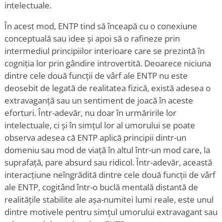
intelectuale.
În acest mod, ENTP tind să înceapă cu o conexiune
conceptuală sau idee și apoi să o rafineze prin
intermediul principiilor interioare care se prezintă în
cogniția lor prin gândire introvertită. Deoarece niciuna
dintre cele două funcții de vârf ale ENTP nu este
deosebit de legată de realitatea fizică, există adesea o
extravaganță sau un sentiment de joacă în aceste
eforturi. Într-adevăr, nu doar în urmăririle lor
intelectuale, ci și în simțul lor al umorului se poate
observa adesea că ENTP aplică principii dintr-un
domeniu sau mod de viață în altul într-un mod care, la
suprafață, pare absurd sau ridicol. Într-adevăr, această
interacțiune neîngrădită dintre cele două funcții de vârf
ale ENTP, cogitând într-o buclă mentală distantă de
realitățile stabilite ale așa-numitei lumi reale, este unul
dintre motivele pentru simțul umorului extravagant sau