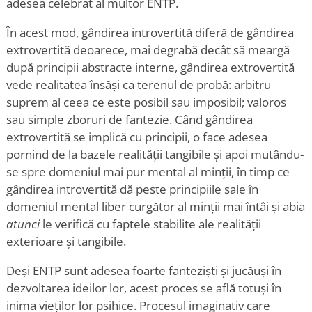
adesea celebrat al multor ENTP.
În acest mod, gândirea introvertită diferă de gândirea
extrovertită deoarece, mai degrabă decât să meargă
după principii abstracte interne, gândirea extrovertită
vede realitatea însăși ca terenul de probă: arbitru
suprem al ceea ce este posibil sau imposibil; valoros
sau simple zboruri de fantezie. Când gândirea
extrovertită se implică cu principii, o face adesea
pornind de la bazele realității tangibile și apoi mutându-
se spre domeniul mai pur mental al minții, în timp ce
gândirea introvertită dă peste principiile sale în
domeniul mental liber curgător al minții mai întâi și abia
atunci
le verifică cu faptele stabilite ale realității
exterioare și tangibile.
Deși ENTP sunt adesea foarte fanteziști și jucăuși în
dezvoltarea ideilor lor, acest proces se află totuși în
inima vieților lor psihice. Procesul imaginativ care