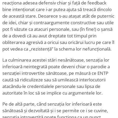
reacționa adesea defensiv chiar și față de feedback
bine intenționat care i-ar putea ajuta să treacă dincolo
de această stare. Deoarece s-au atașat atât de puternic
de idei, chiar și contraargumente constructive sau utile
pot fi văzute ca atacuri personale, sau (în fine!) o șansă
de a dovedi că au avut dreptate tot timpul prin
obliterarea agresivă a oricui sau oricărui lucru pe care îl
pot vedea ca „rezistență” la schema lor nefuncțională.
La culminarea acestei stări nesănătoase, senzația lor
inferioară neintegrată poate deveni chiar o parodie a
senzației introvertite sănătoase, pe măsură ce ENTP
caută să ridiculizeze sau să umilească interlocutorii
atacându-le credentialele personale sau lipsa de
autoritate în loc să se implice cu argumentele lor.
Pe de altă parte, când senzația lor inferioară este
sănătoasă și dezvoltată și i se permite ce i se cuvine,
senzația introvertită poate funcționa ca un punct