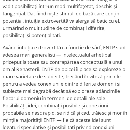
vădit posibilități într-un mod multifațetat, deschis și
tangențial. Dat fiind niște stimuli de bază care conțin
potențial, intuiția extrovertită va alerga sălbatic cu el,
urmărind o multitudine de combinații diferite,
posibilități și potențialități.
Având intuiția extrovertită ca funcție de vârf, ENTP sunt
adesea mari generalişti — intelectualul arhetipal
priceput la toate sau contrapărtea conceptuală a unui
om al Renașterii. ENTP de obicei îi place să exploreze o
mare varietate de subiecte, trecând în viteză prin ele
pentru a vedea conexiunile dintre diferite domenii și
subiecte mai degrabă decât să exploreze adâncimile
fiecărui domeniu în termeni de detalii ale sale.
Posibilități, idei, combinații posibile și conexiuni
probabile se nasc rapid, se ridică și cad, trăiesc și mor în
mințile majorității ENTP — fie că aceste idei sunt
legături speculative și posibilități privind conexiuni