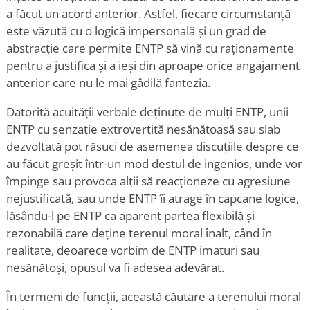
a făcut un acord anterior. Astfel, fiecare circumstanță
este văzută cu o logică impersonală și un grad de
abstracție care permite ENTP să vină cu raționamente
pentru a justifica și a ieși din aproape orice angajament
anterior care nu le mai gâdilă fantezia.
Datorită acuității verbale deținute de mulți ENTP, unii
ENTP cu senzație extrovertită nesănătoasă sau slab
dezvoltată pot răsuci de asemenea discuțiile despre ce
au făcut greșit într-un mod destul de ingenios, unde vor
împinge sau provoca alții să reacționeze cu agresiune
nejustificată, sau unde ENTP îi atrage în capcane logice,
lăsându-l pe ENTP ca aparent partea flexibilă și
rezonabilă care deține terenul moral înalt, când în
realitate, deoarece vorbim de ENTP imaturi sau
nesănătoși, opusul va fi adesea adevărat.
În termeni de funcții, această căutare a terenului moral