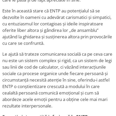
Este în această stare că ENTP au potențialul să se
dezvolte în oameni cu adevărat carismatici și simpatici,
cu entuziasmul lor contagioas și ideile inspiratoare
oferite liber altora și gândirea lor „de ansamblu”
ajutând la ghidarea și susținerea altora prin provocările
cu care se confruntă.
Le ajută să trateze comunicarea socială ca pe ceva care
nu este un sistem complex și rigid, ca un sistem de legi
sau linii de cod de calculator, ci văzând interacțiunile
sociale ca procese organice unde fiecare persoană și
circumstanță necesită atenție în sine, oferindu-i astfel
ENTP o conștientizare crescută a modului în care
cealaltă persoană comunică emoțional și cum să
abordeze acele emoții pentru a obține cele mai mari
rezultate interpersonale.