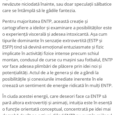
nevăzute niciodată înainte, sau doar speculații sălbatice
care se întâmplă să le gâdile fantezia.
Pentru majoritatea ENTP, această creație și
cartografiere a ideilor și examinare a posibilităților este
o experiență viscerală și adesea intoxicantă. Așa cum
tipurile dominante în senzație extrovertită (ESTP și
ESFP) tind să devină emoțional entuziasmate și fizic
implicate în activități fizice intense precum schiul
montan, condusul de curse cu mașini sau fotbalul, ENTP
vor face adesea plimbări de plăcere prin idei noi și
potențialități. Actul de a le genera și de a gândi la
posibilitățile și conexiunile imediate inerente în ele
creează un sentiment de energie ridicată în mulți ENTP.
În ciuda acestei energii, care deseori face ca ENTP să
pară altora extrovertiți și animați, intuiția este în esență
o funcție orientată conceptual, concentrată pe idei mai