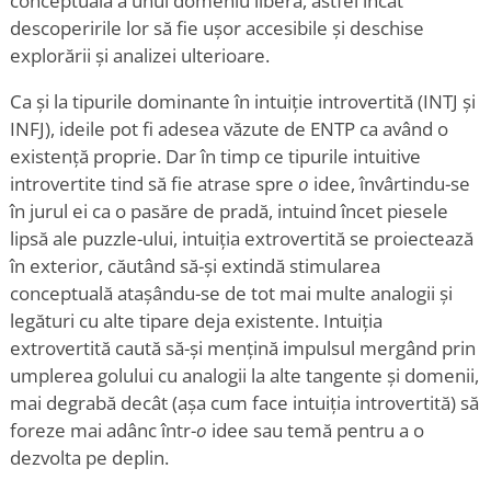
conceptuală a unui domeniu liberă, astfel încât
descoperirile lor să fie ușor accesibile și deschise
explorării și analizei ulterioare.
Ca și la tipurile dominante în intuiție introvertită (INTJ și
INFJ), ideile pot fi adesea văzute de ENTP ca având o
existență proprie. Dar în timp ce tipurile intuitive
introvertite tind să fie atrase spre
o
idee, învârtindu-se
în jurul ei ca o pasăre de pradă, intuind încet piesele
lipsă ale puzzle-ului, intuiția extrovertită se proiectează
în exterior, căutând să-și extindă stimularea
conceptuală atașându-se de tot mai multe analogii și
legături cu alte tipare deja existente. Intuiția
extrovertită caută să-și mențină impulsul mergând prin
umplerea golului cu analogii la alte tangente și domenii,
mai degrabă decât (așa cum face intuiția introvertită) să
foreze mai adânc într-
o
idee sau temă pentru a o
dezvolta pe deplin.