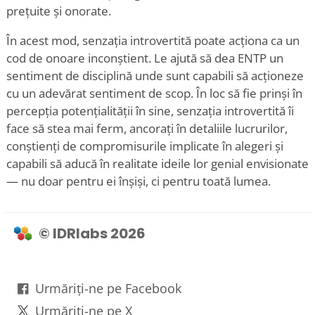
prețuite și onorate.
În acest mod, senzația introvertită poate acționa ca un
cod de onoare inconștient. Le ajută să dea ENTP un
sentiment de disciplină unde sunt capabili să acționeze
cu un adevărat sentiment de scop. În loc să fie prinși în
percepția potențialității în sine, senzația introvertită îi
face să stea mai ferm, ancorați în detaliile lucrurilor,
conștienți de compromisurile implicate în alegeri și
capabili să aducă în realitate ideile lor genial envisionate
— nu doar pentru ei înșiși, ci pentru toată lumea.
© IDRlabs 2026
Urmăriți-ne pe Facebook
Urmăriți-ne pe X