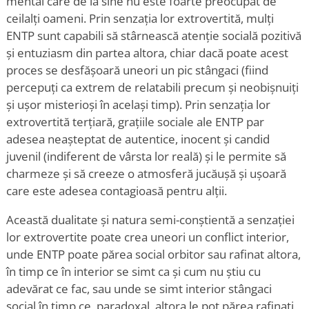
mental care de la sine nu este foarte preocupat de
ceilalți oameni. Prin senzația lor extrovertită, mulți
ENTP sunt capabili să stârnească atenție socială pozitivă
și entuziasm din partea altora, chiar dacă poate acest
proces se desfășoară uneori un pic stângaci (fiind
percepuți ca extrem de relatabili precum și neobișnuiți
și ușor misterioși în același timp). Prin senzația lor
extrovertită terțiară, grațiile sociale ale ENTP par
adesea neașteptat de autentice, inocent și candid
juvenil (indiferent de vârsta lor reală) și le permite să
charmeze și să creeze o atmosferă jucăușă și ușoară
care este adesea contagioasă pentru alții.
Această dualitate și natura semi-conștientă a senzației
lor extrovertite poate crea uneori un conflict interior,
unde ENTP poate părea social orbitor sau rafinat altora,
în timp ce în interior se simt ca și cum nu știu cu
adevărat ce fac, sau unde se simt interior stângaci
social în timp ce, paradoxal, altora le pot părea rafinați