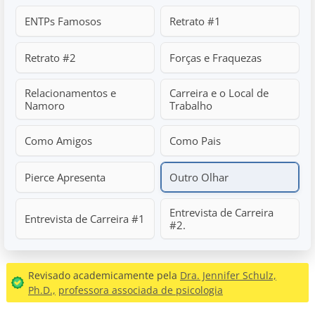
ENTPs Famosos
Retrato #1
Retrato #2
Forças e Fraquezas
Relacionamentos e
Carreira e o Local de
Namoro
Trabalho
Como Amigos
Como Pais
Pierce Apresenta
Outro Olhar
Entrevista de Carreira
Entrevista de Carreira #1
#2.
Revisado academicamente pela
Dra. Jennifer Schulz,
Ph.D.,
professora associada de psicologia