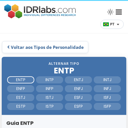
PT
Voltar aos Tipos de Personalidade
ALTERNAR TIPO
ENTP
ENTP
INTP
ENTJ
INTJ
ENFP
INFP
ENFJ
INFJ
ESTJ
ISTJ
ESFJ
ISFJ
ESTP
ISTP
ESFP
ISFP
Guia ENTP