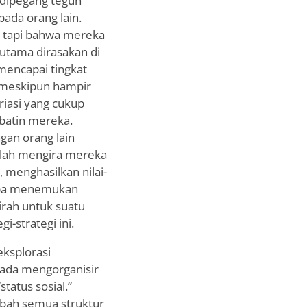
 dipegang teguh
ada orang lain.
, tapi bahwa mereka
rutama dirasakan di
mencapai tingkat
, meskipun hampir
riasi yang cukup
batin mereka.
gan orang lain
alah mengira mereka
 menghasilkan nilai-
erapa menemukan
irah untuk suatu
i-strategi ini.
eksplorasi
pada mengorganisir
tatus sosial.”
ubah semua struktur