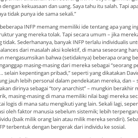
 dengan kekuasaan dan uang. Saya tahu itu salah. Tapi ap
a tidak punya ide sama sekali.”
a beberapa INFP memang memiliki ide tentang apa yang in
ruktur yang mereka tolak. Tapi secara umum – jika mereka 
g tidak. Sederhananya, banyak INFP terlalu individualis un
alances dari masalah aksi kolektif, di mana seseorang h
n mengasumsikan bahwa (setidaknya) beberapa orang be
ganggap masing-masing dari mereka sebagai “seorang p
n … selain kepentingan pribadi,” seperti yang dikatakan Da
g jauh lebih personal dalam pendekatan mereka, dan – 
kan dirinya sebagai “tory anarchist” – mungkin berakhir 
rik, masing-masing di mana memiliki nilai bagi mereka sec
i logis di mana satu mengikuti yang lain. Sekali lagi, seper
i oleh faktor manusia sebelum sistemik; lebih terpengar
ividu (baik milik orang lain atau milik mereka sendiri). Seb
FP terbentuk dengan bergerak dari individu ke sosial.