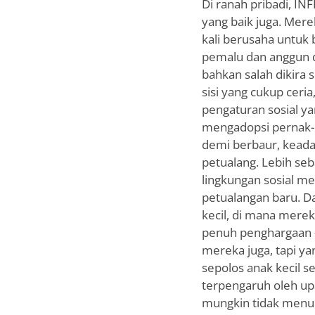
Di ranah pribadi, I
yang baik juga. Mer
kali berusaha untuk
pemalu dan anggun d
bahkan salah dikira
sisi yang cukup cer
pengaturan sosial 
mengadopsi pernak-pe
demi berbaur, keada
petualang. Lebih seb
lingkungan sosial m
petualangan baru. D
kecil, di mana mere
penuh penghargaan –
mereka juga, tapi y
sepolos anak kecil s
terpengaruh oleh u
mungkin tidak menunj