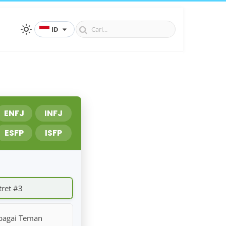
ID
ENFJ
INFJ
ESFP
ISFP
tret #3
bagai Teman