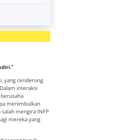
iri."
i, yang cenderung
alam interaksi
a berusaha
anpa menimbulkan
n salah mengira INFP
 bagi mereka yang