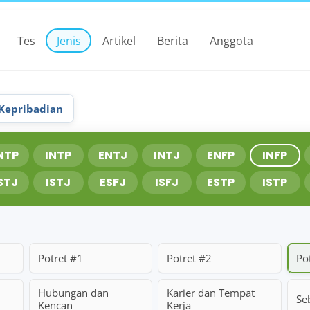
Tes
Jenis
Artikel
Berita
Anggota
 Kepribadian
NTP
INTP
ENTJ
INTJ
ENFP
INFP
STJ
ISTJ
ESFJ
ISFJ
ESTP
ISTP
Potret #1
Potret #2
Po
Hubungan dan
Karier dan Tempat
Se
Kencan
Kerja