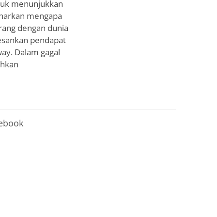
untuk menunjukkan
enarkan mengapa
rang dengan dunia
gesankan pendapat
way. Dalam gagal
uhkan
cebook