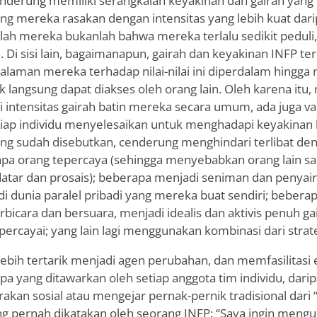
nderung memiliki serangkaian keyakinan dan gairah yang
g mereka rasakan dengan intensitas yang lebih kuat darip
alah mereka bukanlah bahwa mereka terlalu sedikit peduli
i. Di sisi lain, bagaimanapun, gairah dan keyakinan INFP te
laman mereka terhadap nilai-nilai ini diperdalam hingga 
 langsung dapat diakses oleh orang lain. Oleh karena itu
intensitas gairah batin mereka secara umum, ada juga va
tiap individu menyelesaikan untuk menghadapi keyakinan 
ang sudah disebutkan, cenderung menghindari terlibat den
apa orang tepercaya (sehingga menyebabkan orang lain s
atar dan prosais); beberapa menjadi seniman dan penyair,
 di dunia paralel pribadi yang mereka buat sendiri; beb
bicara dan bersuara, menjadi idealis dan aktivis penuh ga
ercayai; yang lain lagi menggunakan kombinasi dari strateg
bih tertarik menjadi agen perubahan, dan memfasilitasi 
a yang ditawarkan oleh setiap anggota tim individu, dari
kan sosial atau mengejar pernak-pernik tradisional dari “s
g pernah dikatakan oleh seorang INFP: “Saya ingin meng