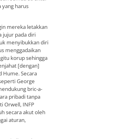
a yang harus
gin mereka letakkan
jujur pada diri
tuk menyibukkan diri
arus menggadaikan
gitu korup sehingga
enjahat [dengan]
vid Hume. Secara
seperti George
mendukung bric-a-
ara pribadi tanpa
ti Orwell, INFP
uh secara akut oleh
agai aturan,