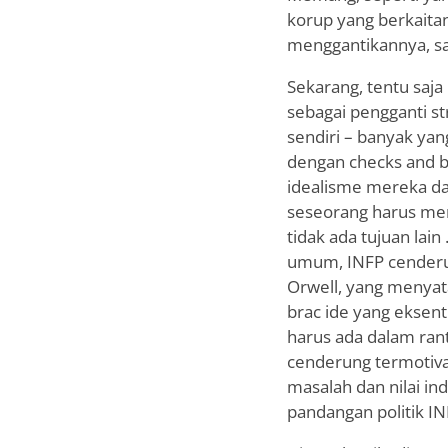
korup yang berkaitan
menggantikannya, say
Sekarang, tentu saj
sebagai pengganti st
sendiri – banyak yan
dengan checks and b
idealisme mereka da
seseorang harus men
tidak ada tujuan lai
umum, INFP cenderun
Orwell, yang menyata
brac ide yang eksent
harus ada dalam ranta
cenderung termotivas
masalah dan nilai ind
pandangan politik IN