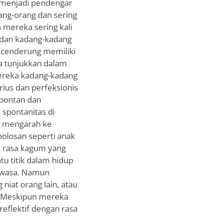
g menjadi pendengar
ng-orang dan sering
 mereka sering kali
(dan kadang-kadang
P cenderung memiliki
a tunjukkan dalam
ereka kadang-kadang
rius dan perfeksionis
spontan dan
 spontanitas di
in mengarah ke
olosan seperti anak
n rasa kagum yang
u titik dalam hidup
dewasa. Namun
niat orang lain, atau
. Meskipun mereka
eflektif dengan rasa