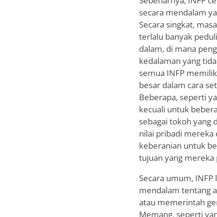
Sebenarnya, INFP ce
secara mendalam yan
Secara singkat, mas
terlalu banyak pedul
dalam, di mana penga
kedalaman yang tidak
semua INFP memiliki 
besar dalam cara se
Beberapa, seperti y
kecuali untuk beber
sebagai tokoh yang d
nilai pribadi mereka
keberanian untuk ber
tujuan yang mereka p
Secara umum, INFP le
mendalam tentang ap
atau memerintah gera
Memang, seperti yan