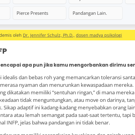
Pierce Presents
Pandangan Lain.
ademis oleh
Dr. Jennifer Schulz, Ph.D.,
dosen madya psikologi
FP
encapai apa pun jika kamu mengorbankan dirimu send
 idealis dan bebas roh yang memancarkan toleransi santa
 merasa nyaman dan menurunkan kewaspadaan mereka. D
ring dikatakan memiliki “sentuhan ringan,” di mana merek
 keadaan tidak menguntungkan, atau move on darinya, t
k. Sikap adaptif ini kadang-kadang menyebabkan orang lai
ntara atau lemah semangat pada saat-saat tertentu, tapi
l INFP, jelas bahwa pandangan ini tidak benar.