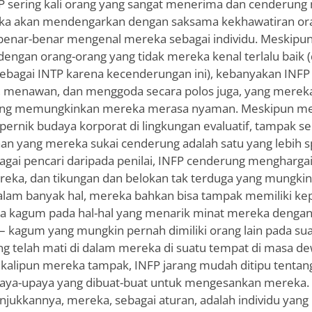
NFP sering kali orang yang sangat menerima dan cenderun
eka akan mendengarkan dengan saksama kekhawatiran ora
 benar-benar mengenal mereka sebagai individu. Meskipun
engan orang-orang yang tidak mereka kenal terlalu baik 
 sebagai INTP karena kecenderungan ini), kebanyakan INF
ia, menawan, dan menggoda secara polos juga, yang merek
yang memungkinkan mereka merasa nyaman. Meskipun m
rnik budaya korporat di lingkungan evaluatif, tampak se
an yang mereka sukai cenderung adalah satu yang lebih 
agai pencari daripada penilai, INFP cenderung menghargai
ereka, dan tikungan dan belokan tak terduga yang mungk
alam banyak hal, mereka bahkan bisa tampak memiliki kep
ka kagum pada hal-hal yang menarik minat mereka denga
 kagum yang mungkin pernah dimiliki orang lain pada suat
ang telah mati di dalam mereka di suatu tempat di masa 
ekalipun mereka tampak, INFP jarang mudah ditipu tentang 
paya-upaya yang dibuat-buat untuk mengesankan mereka
ukkannya, mereka, sebagai aturan, adalah individu yang r