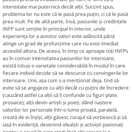
intensitate mai puternică decât alții. Succint spus,
problema lor nu este că le pasă prea puțin, ci că le pasă
prea mult. Pe de altă parte, însă, pasiunile și credințele
INFP sunt simțite în principal în interior, unde
experiența lor a acestor valori este adâncită până
atinge un grad de profunzime care nu este imediat
accesibil altora. De aceea, în timp ce aproape toți INFPs
au în comun intensitatea pasiunilor lor interioare,
există totuși o varietate considerabilă în modul în care
fiecare individ decide să se descurce cu convingerile lor
interioare. Unii, așa cum s-a menționat deja, tind să
evite să se angajeze cu alții decât cu puțini de încredere
(cauzând astfel ca alții să îi confunde cu figuri plate,
prosaice); alții devin artiști și poeți, dând naștere
valorilor lor personale într-o lume privată, paralelă,
creată de ei înșiși; alții găsesc curajul să vorbească și să
iasă în evidență, devenind idealști și activiști pasionați
pentru o cauză în care cred; încă alții recurg la o