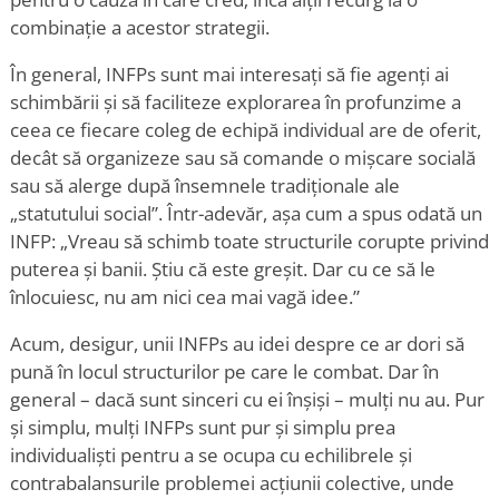
combinație a acestor strategii.
În general, INFPs sunt mai interesați să fie agenți ai
schimbării și să faciliteze explorarea în profunzime a
ceea ce fiecare coleg de echipă individual are de oferit,
decât să organizeze sau să comande o mișcare socială
sau să alerge după însemnele tradiționale ale
„statutului social”. Într-adevăr, așa cum a spus odată un
INFP: „Vreau să schimb toate structurile corupte privind
puterea și banii. Știu că este greșit. Dar cu ce să le
înlocuiesc, nu am nici cea mai vagă idee.”
Acum, desigur, unii INFPs au idei despre ce ar dori să
pună în locul structurilor pe care le combat. Dar în
general – dacă sunt sinceri cu ei înșiși – mulți nu au. Pur
și simplu, mulți INFPs sunt pur și simplu prea
individualiști pentru a se ocupa cu echilibrele și
contrabalansurile problemei acțiunii colective, unde