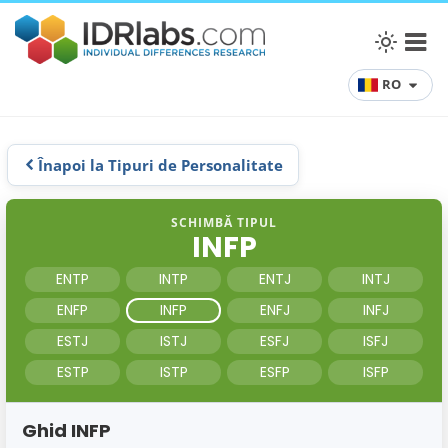
RO
Înapoi la Tipuri de Personalitate
SCHIMBĂ TIPUL
INFP
ENTP
INTP
ENTJ
INTJ
ENFP
INFP
ENFJ
INFJ
ESTJ
ISTJ
ESFJ
ISFJ
ESTP
ISTP
ESFP
ISFP
Ghid INFP