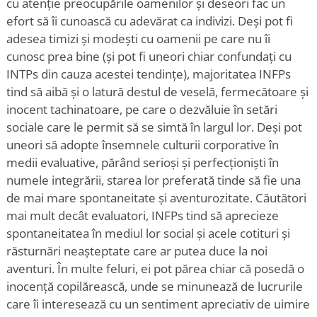
cu atenție preocupările oamenilor și deseori fac un
efort să îi cunoască cu adevărat ca indivizi. Deși pot fi
adesea timizi și modești cu oamenii pe care nu îi
cunosc prea bine (și pot fi uneori chiar confundați cu
INTPs din cauza acestei tendințe), majoritatea INFPs
tind să aibă și o latură destul de veselă, fermecătoare și
inocent tachinatoare, pe care o dezvăluie în setări
sociale care le permit să se simtă în largul lor. Deși pot
uneori să adopte însemnele culturii corporative în
medii evaluative, părând serioși și perfecționiști în
numele integrării, starea lor preferată tinde să fie una
de mai mare spontaneitate și aventurozitate. Căutători
mai mult decât evaluatori, INFPs tind să aprecieze
spontaneitatea în mediul lor social și acele cotituri și
răsturnări neașteptate care ar putea duce la noi
aventuri. În multe feluri, ei pot părea chiar că posedă o
inocență copilărească, unde se minunează de lucrurile
care îi interesează cu un sentiment apreciativ de uimire