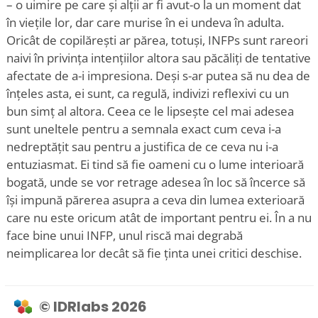
– o uimire pe care și alții ar fi avut-o la un moment dat
în viețile lor, dar care murise în ei undeva în adulta.
Oricât de copilărești ar părea, totuși, INFPs sunt rareori
naivi în privința intențiilor altora sau păcăliți de tentative
afectate de a-i impresiona. Deși s-ar putea să nu dea de
înțeles asta, ei sunt, ca regulă, indivizi reflexivi cu un
bun simț al altora. Ceea ce le lipsește cel mai adesea
sunt uneltele pentru a semnala exact cum ceva i-a
nedreptățit sau pentru a justifica de ce ceva nu i-a
entuziasmat. Ei tind să fie oameni cu o lume interioară
bogată, unde se vor retrage adesea în loc să încerce să
își impună părerea asupra a ceva din lumea exterioară
care nu este oricum atât de important pentru ei. În a nu
face bine unui INFP, unul riscă mai degrabă
neimplicarea lor decât să fie ținta unei critici deschise.
© IDRlabs 2026