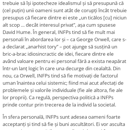
trebuie să își ipotecheze idealismul și să presupună că
(cel puțin) unii oameni sunt atât de corupți încât trebuie
presupus că fiecare dintre ei este „un ticălos [cu] niciun
alt scop … decât interesul privat”, așa cum spusese
David Hume. În general, INFPs tind să fie mult mai
personali în abordarea lor și – ca George Orwell, care s-
a declarat „anarhist tory” – pot ajunge să susțină un
bric-a-brac idiosincractic de idei, fiecare dintre ele
având valoare pentru ei personal fără a exista neapărat
într-un lanț logic în care una decurge din cealaltă. Din
nou, ca Orwell, INFPs tind să fie motivați de factorul
uman înaintea celui sistemic; fiind mai acut afectați de
problemele și valorile individuale (fie ale altora, fie ale
lor proprii). Ca regulă, perspectiva politică a INFPs
prinde contur prin trecerea de la individ la societal.
În sfera personală, INFPs sunt adesea oameni foarte
acceptanți și tind să fie și buni ascultători. Ei vor asculta