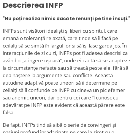
Descrierea INFP
"Nu poți realiza nimic dacă te renunți pe tine însuți."
INFPs sunt visători idealiști și liberi cu spiritul, care
emană o toleranță relaxată, care tinde să îi facă pe
ceilalți să se simtă în largul lor și să își lase garda jos. În
interacțiunile de zi cu zi, INFPs pot fi adesea descriși ca
având o „atingere ușoară”, unde ei caută să se adapteze
la circumstanțe nefaste sau să treacă peste ele, fără să
dea naștere la argumente sau conflicte. Această
atitudine adaptivă poate uneori să îi determine pe
ceilalți să îl confunde pe INFP cu cineva un pic efemer
sau anemic uneori, dar pentru cei care îl cunosc cu
adevărat pe INFP este evident că această părere este
falsă.
De fapt, INFPs tind să aibă o serie de convingeri și
pasiuni profund înrădăcinate pe care le simt cu o