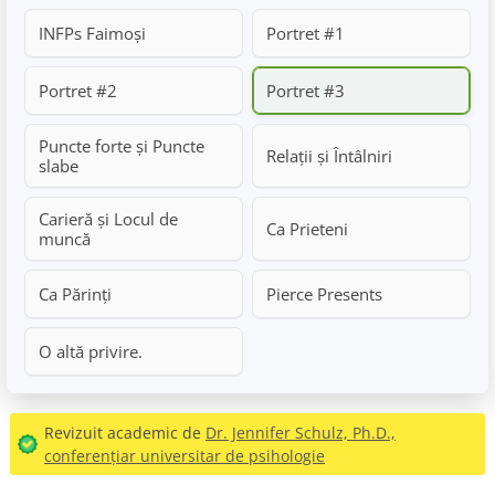
INFPs Faimoși
Portret #1
Portret #2
Portret #3
Puncte forte și Puncte
Relații și Întâlniri
slabe
Carieră și Locul de
Ca Prieteni
muncă
Ca Părinți
Pierce Presents
O altă privire.
Revizuit academic de
Dr. Jennifer Schulz, Ph.D.,
conferențiar universitar de psihologie