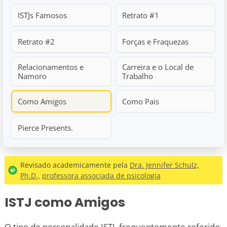
ISTJs Famosos
Retrato #1
Retrato #2
Forças e Fraquezas
Relacionamentos e
Carreira e o Local de
Namoro
Trabalho
Como Amigos
Como Pais
Pierce Presents.
Revisado academicamente pela
Dra. Jennifer Schulz,
Ph.D.,
professora associada de psicologia
ISTJ como Amigos
O tipo de personalidade ISTJ, frequentemente referido