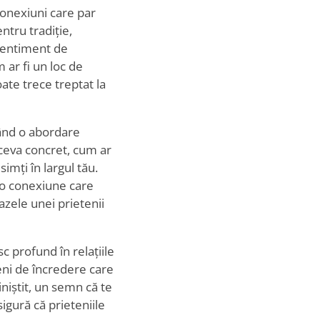
conexiuni care par
ntru tradiție,
 sentiment de
 ar fi un loc de
te trece treptat la
tând o abordare
ceva concret, cum ar
imți în largul tău.
ă o conexiune care
azele unei prietenii
sc profund în relațiile
eni de încredere care
iniștit, un semn că te
igură că prieteniile