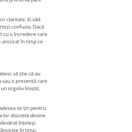
ri claritate. Ei văd
ortezi confuzia. Dacă
t cu o încredere care
ne ancorat în timp ce
iubesc să știe că au
ua sau o prezență care
n orgoliu liniștit,
 adesea se țin pentru
ja lor discretă devine
devărat înțeleși.
adâncește în timp.