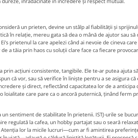
ă dureze, înrădăcinate în încredere și respect mutual.
nsideră un prieten, devine un stâlp al fiabilității și sprijinul
ică în relație, mereu gata să dea o mână de ajutor sau să 
 Ei
’
s prietenul la care apelezi când ai nevoie de cineva care s
 de a tăia prin haos cu soluții clare face ca fiecare provoca
ija prin acțiuni consistente, tangibile. Ele te-ar putea ajuta s
un că vor, sau să verifice în liniște pentru a se asigura că 
încredere și direct, reflectând capacitatea lor de a anticipa
 o loialitate care pare ca o ancoră puternică, ținând ferm pr
n sentiment de stabilitate în prietenii. ISTJ-urile se bucur
ire regulată la cafea, un hobby partajat sau o seară relaxa
. Atenția lor la micile lucruri—cum ar fi amintirea preferinț
r în viață—adaugă o căldură liniștită legăturii. Ei prosperă 