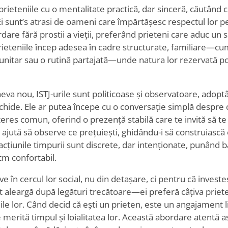
prieteniile cu o mentalitate practică, dar sinceră, căutând 
Ei sunt
’
s atrasi de oameni care împărtășesc respectul lor pe
dare fără prostii a vieții, preferând prieteni care aduc un
ieteniile încep adesea în cadre structurate, familiare—cum
itar sau o rutină partajată—unde natura lor rezervată poa
neva nou, ISTJ-urile sunt politicoase și observatoare, adop
chide. Ele ar putea începe cu o conversație simplă despre 
teres comun, oferind o prezență stabilă care te invită să te s
i îi ajută să observe ce prețuiești, ghidându-i să construiasc
acțiunile timpurii sunt discrete, dar intenționate, punând b
itm confortabil.
ive în cercul lor social, nu din detașare, ci pentru că investe
t aleargă după legături trecătoare—ei preferă câțiva priet
iile lor. Când decid că ești un prieten, este un angajament l
 merită timpul și loialitatea lor. Această abordare atentă as