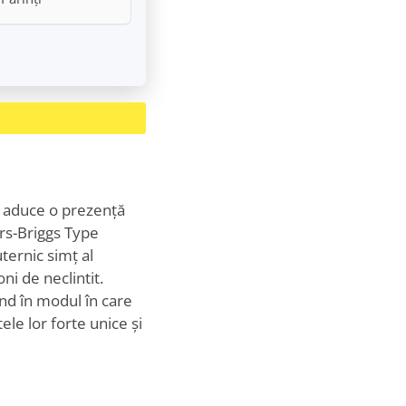
i, aduce o prezență
yers-Briggs Type
uternic simț al
ni de neclintit.
nd în modul în care
ele lor forte unice și