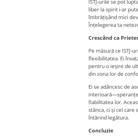
ISTJ-urile se pot lupt
liber la spirit i-ar p
îmbrățișând mici devi
Înțelegerea ta netez
Crescând ca Priete
Pe măsură ce ISTJ-uri
flexibilitatea. Ei înv
pentru o ieșire de u
din zona lor de confo
Ei se adâncesc de ase
interioară—speranțel
fiabilitatea lor. Ace
stânca, ci și cel care
întărind legătura.
Concluzie