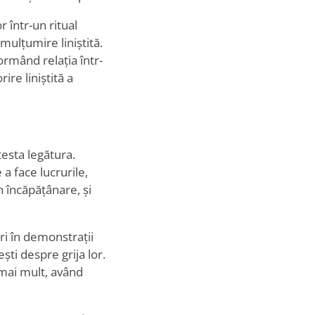
r într-un ritual
ulțumire liniștită.
ormând relația într-
ire liniștită a
testa legătura.
 a face lucrurile,
n încăpățânare, și
ri în demonstrații
ti despre grija lor.
mai mult, având