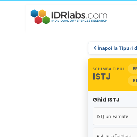
Înapoi la Tipuri 
E
SCHIMBĂ TIPUL
ISTJ
E
Ghid ISTJ
ISTJ-uri Famate
Relații și Întâlniri