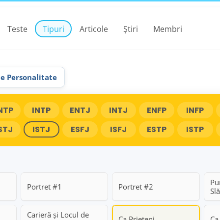
Teste
Tipuri
Articole
Știri
Membri
de Personalitate
NTP
INTP
ENTJ
INTJ
ENFP
INFP
STJ
ISTJ
ESFJ
ISFJ
ESTP
ISTP
Pun
Portret #1
Portret #2
Slă
Carieră și Locul de
Ca Prieteni
Ca 