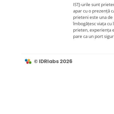
ISTJ-urile sunt priete
apar cu o prezență ca
prieteni este una de 
îmbogățesc viața cu lo
prieten, experiența e
pare ca un port sigur
© IDRlabs 2026