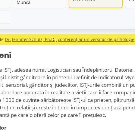
Muncă
 de
Dr. Jennifer Schulz, Ph.D.,
conferențiar universitar de psihologie
eni
e ISTJ, adesea numit Logistician sau Îndeplinitorul Datorie
și liniștit gânditoare în prietenii. Definit de Indicatorul M
it, senzorial, gânditor și judecător, ISTJ-urile combină un p
 abordare ancorată în realitate a vieții care îi face companio
 1000 de cuvinte sărbătorește ISTJ-ul ca prieten, pătrunzâ
reține relații și crește în timp, în timp ce evidențiază punct
tantă pe care o oferă celor pe care îi prețuiesc.
lor