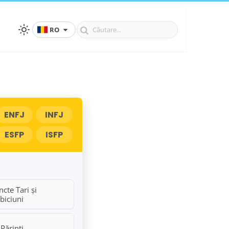
RO
ENFJ
INFJ
ESFP
ISFP
cte Tari și
biciuni
Părinți