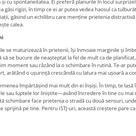
a și cu spontaneitatea. Ei preferă planurile în locul surprize
utea găsi rigizi, în timp ce ei ar putea vedea haosul ca tulbur
ații, găsind un echilibru care menține prietenia distracti
ește calea.
ni
le se maturizează în prietenii, își înmoaie marginile și îmb
ață să se bucure de neașteptat la fel de mult ca de planificat
ltim moment sau râzând la o schimbare în rutină. Te-ar put
rt, arătând o ușurință crescândă cu latura mai ușoară a con
menea împărtășind mai mult din ei înșiși. În timp, te lasă 
e sau luptele lor liniștite—având încredere în tine cu mai
astă schimbare face prietenia o stradă cu două sensuri, und
 se sprijină pe tine. Pentru ISTJ-uri, această creștere pare ca 