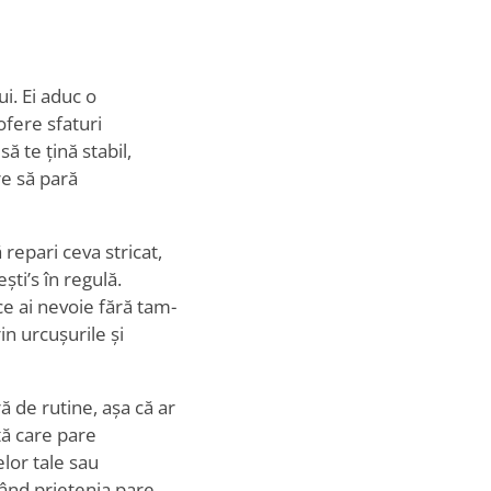
ui. Ei aduc o
ofere sfaturi
ă te țină stabil,
re să pară
ă repari ceva stricat,
ești
’
s în regulă.
 ce ai nevoie fără tam-
in urcușurile și
ă de rutine, așa că ar
tă care pare
elor tale sau
când prietenia pare