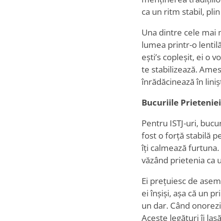
ca un ritm stabil, pli
Una dintre cele mai m
lumea printr-o lentilă
ești
’
s copleșit, ei o
te stabilizează. Amest
înrădăcinează în lini
Bucuriile Prieteniei
Pentru ISTJ-uri, bucur
fost o forță stabilă 
îți calmează furtuna.
văzând prietenia ca 
Ei prețuiesc de aseme
ei înșiși, așa că un p
un dar. Când onorezi 
Aceste legături îi las