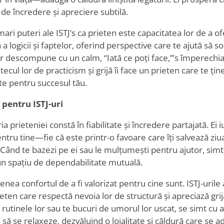
n de încredere și apreciere subtilă.
ari puteri ale ISTJ
’
s ca prieten este capacitatea lor de a ofe
 a logicii și faptelor, oferind perspective care te ajută să s
 vor descompune cu un calm,
“
Iată ce poți face,”
’
s împerechia
ecul lor de practicism și grijă îi face un prieten care te ți
ște pentru succesul tău.
 pentru ISTJ-uri
ia prieteniei constă în fiabilitate și încredere partajată. Ei 
pentru tine—fie că este printr-o favoare care îți salvează zi
 Când te bazezi pe ei sau le mulțumești pentru ajutor, simt u
un spațiu de dependabilitate mutuală.
nea confortul de a fi valorizat pentru cine sunt. ISTJ-urile
rieten care respectă nevoia lor de structură și apreciază gri
rutinele lor sau te bucuri de umorul lor uscat, se simt cu a
ă să se relaxeze, dezvăluind o loialitate și căldură care se 