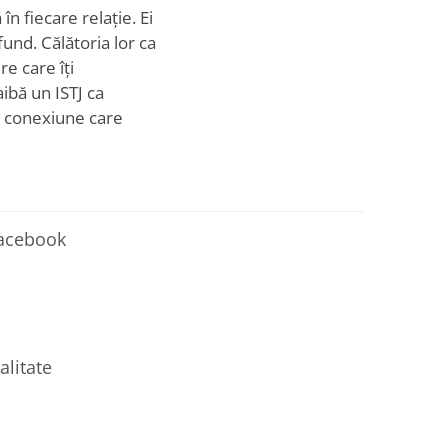
în fiecare relație. Ei
fund. Călătoria lor ca
e care îți
aibă un ISTJ ca
 o conexiune care
Facebook
alitate