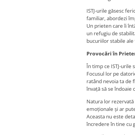
ISTJ-urile găsesc feri
familiar, abordezi î
Un prieten care îi în
un refugiu de stabilit
bucuriilor stabile ale v
Provocări în Priete
În timp ce ISTJ-urile 
Focusul lor pe datorie
ratând nevoia ta de f
învață să se îndoaie c
Natura lor rezervată
emoționale și ar pute
Aceasta nu este deta
încredere în tine cu g