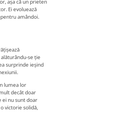
lor, așa că un prieten
ător. Ei evoluează
vă pentru amândoi.
rățișează
, alăturându-se ție
ea surprinde ieșind
exiunii.
în lumea lor
 mult decât doar
e ei nu sunt doar
o victorie solidă,