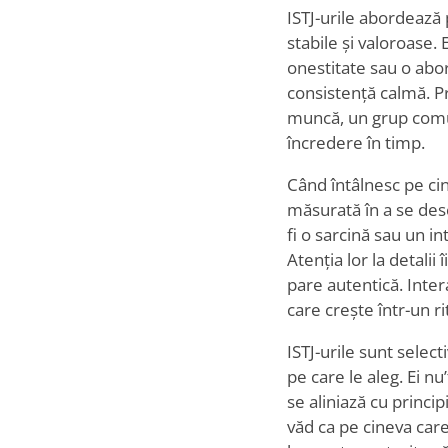
ISTJ-urile abordează 
stabile și valoroase. 
onestitate sau o abor
consistență calmă. Pr
muncă, un grup comun
încredere în timp.
Când întâlnesc pe ci
măsurată în a se des
fi o sarcină sau un in
Atenția lor la detali
pare autentică. Inter
care crește într-un r
ISTJ-urile sunt select
pe care le aleg. Ei nu
’
se aliniază cu princip
văd ca pe cineva care