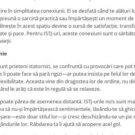
cire în simplitatea conexiunii. Ei se desfată când te alături lo
mpreună o sarcină practică sau împărtășești un moment de m
tâlnește în acest spațiu devine o sursă de satisfacție, transf
ate și pace. Pentru ISTJ-uri, aceste conexiuni sunt o sărbător
ieții.
nie
sunt prieteni statornici, se confruntă cu provocări care pot 
 îi poate face să pară rigizi—ar putea insista pe felul lor de
lexibilitate. Aceasta vine din dragostea lor de ordine, nu di
ând le arăți că este în regulă să se relaxeze.
 poate părea de asemenea distantă. ISTJ-urile nu
’
s sunt ma
a să nu-și împărtășească sentimentele, lăsându-te să ghiceș
șare—este doar stilul lor—și cresc deschizându-se un pic 
ândurile lor. Răbdarea ta îi ajută să acopere acel gol.