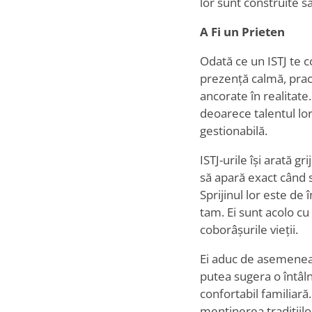
lor sunt construite s
A Fi un Prieten
Odată ce un ISTJ te co
prezență calmă, pract
ancorate în realitate.
deoarece talentul lor
gestionabilă.
ISTJ-urile își arată gr
să apară exact când sp
Sprijinul lor este de 
tam. Ei sunt acolo cu
coborâșurile vieții.
Ei aduc de asemenea u
putea sugera o întâln
confortabil familiară
menținerea tradițiilo