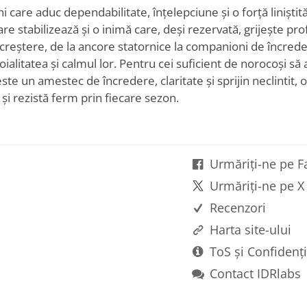
ni care aduc dependabilitate, înțelepciune și o forță liniștită 
re stabilizează și o inimă care, deși rezervată, grijește pro
creștere, de la ancore statornice la companioni de încreder
ialitatea și calmul lor. Pentru cei suficient de norocoși să 
ste un amestec de încredere, claritate și sprijin neclintit,
 și rezistă ferm prin fiecare sezon.
Urmăriți-ne pe 
Urmăriți-ne pe X
Recenzori
Harta site-ului
ToS și Confidenți
Contact IDRlabs