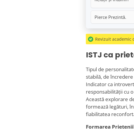
Pierce Prezintă.
Revizuit academic
ISTJ ca priet
Tipul de personalitat
stabilă, de încredere 
Indicator ca introvert
responsabilității cu o
Această explorare de
formează legături, înt
fiabilitatea reconfor
Formarea Prietenii