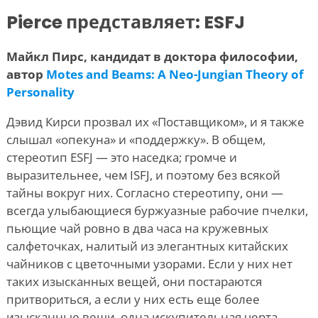
Pierce представляет: ESFJ
Майкл Пирс
, кандидат в доктора философии,
автор
Motes and Beams: A Neo-Jungian Theory of
Personality
Дэвид Кирси прозвал их «Поставщиком», и я также
слышал «опекуна» и «поддержку». В общем,
стереотип ESFJ — это наседка; громче и
выразительнее, чем ISFJ, и поэтому без всякой
тайны вокруг них. Согласно стереотипу, они —
всегда улыбающиеся буржуазные рабочие пчелки,
пьющие чай ровно в два часа на кружевных
салфеточках, налитый из элегантных китайских
чайников с цветочными узорами. Если у них нет
таких изысканных вещей, они постараются
притвориться, а если у них есть еще более
изысканные вещи, одна искупительная черта,