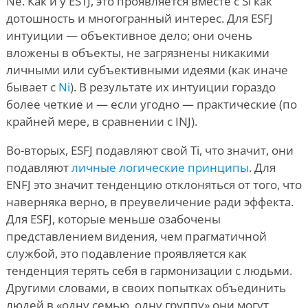
Ne. Как и у ESTJ, это проявляется вместе с Si как
дотошность и многогранный интерес. Для ESFJ
интуиции — объективное дело; они очень
вложены в объекты, не загрязнены никакими
личными или субъективными идеями (как иначе
бывает с
Ni
). В результате их интуиции гораздо
более четкие и — если угодно — практические (по
крайней мере, в сравнении с INJ).
Во-вторых, ESFJ подавляют свой Ti, что значит, они
подавляют
личные логические принципы
. Для
ENFJ это значит тенденцию отклоняться от того, что
наверняка верно, в преувеличение ради эффекта.
Для ESFJ, которые меньше озабочены
представлением видения, чем прагматичной
службой, это подавление проявляется как
тенденция терять себя в гармонизации с людьми.
Другими словами, в своих попытках объединить
людей в «одну семью, одну группу» они могут