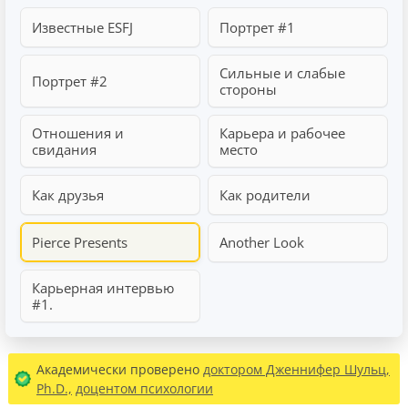
Известные ESFJ
Портрет #1
Сильные и слабые
Портрет #2
стороны
Отношения и
Карьера и рабочее
свидания
место
Как друзья
Как родители
Pierce Presents
Another Look
Карьерная интервью
#1.
Академически проверено
доктором Дженнифер Шульц,
Ph.D.,
доцентом психологии