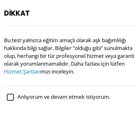
DİKKAT
TR
Bu test yalnızca eğitim amaçlı olarak aşk bağımlılığı
hakkında bilgi sağlar. Bilgiler “olduğu gibi” sunulmakta
Akademik olarak incelenmiştir:
Dr. Sabina Alispahić,
Ph.D.
, psikoloji profesörü
olup, herhangi bir tür profesyonel hizmet veya garanti
olarak yorumlanmamalıdır. Daha fazlası için lütfen
Flört
Ruh Sağlığı
Psikoloji
Hizmet Şartları
mızı inceleyin.
Aşk Bağımlılığı Testi
Anlıyorum ve devam etmek istiyorum.
Danışmanlar Pia Mellody, Andrea Wells Miller ve J.
Keith Miller’ın çalışmalarına dayanarak Aşk Bağımlılığı
Testi, romantik ilişkileri onay ve öz değer için takıntılı
bir şekilde arayan sağlıksız bir kalıbı takip edip
etmediğinizi belirler; bu genellikle
bağımlılığa
ve
zararlı durumlara
bağlı kalmaya yol açar. Terk edilme