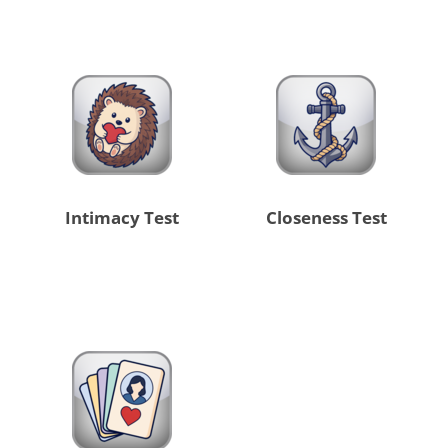
Intimacy Test
Closeness Test