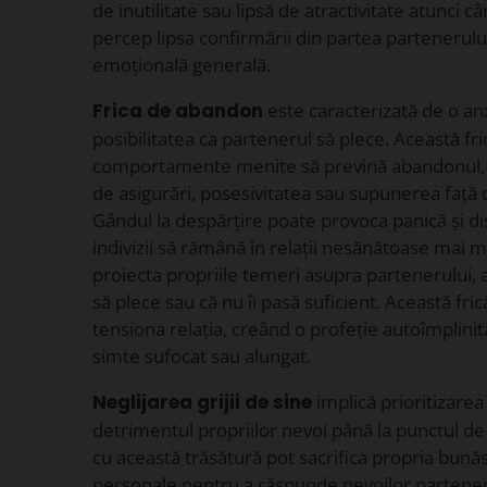
de inutilitate sau lipsă de atractivitate atunci 
percep lipsa confirmării din partea partenerul
emoțională generală.
Frica de abandon
este caracterizată de o an
posibilitatea ca partenerul să plece. Această fr
comportamente menite să prevină abandonul, c
de asigurări, posesivitatea sau supunerea față 
Gândul la despărțire poate provoca panică și 
indivizii să rămână în relații nesănătoase mai mu
proiecta propriile temeri asupra partenerului, 
să plece sau că nu îi pasă suficient. Această f
tensiona relația, creând o profeție autoîmplinit
simte sufocat sau alungat.
Neglijarea grijii de sine
implică prioritizarea
detrimentul propriilor nevoi până la punctul de
cu această trăsătură pot sacrifica propria bunăs
personale pentru a răspunde nevoilor partener