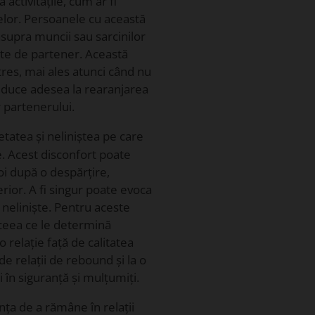
activitățile, cum ar fi
jelor. Persoanele cu această
asupra muncii sau sarcinilor
te de partener. Această
tres, mai ales atunci când nu
e duce adesea la rearanjarea
 partenerului.
etatea și neliniștea pe care
ie. Acest disconfort poate
oi după o despărțire,
rior. A fi singur poate evoca
neliniște. Pentru aceste
 ceea ce le determină
o relație față de calitatea
 de relații de rebound și la o
în siguranță și mulțumiți.
ța de a rămâne în relații