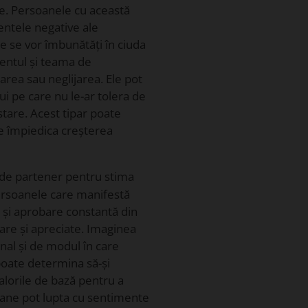
e. Persoanele cu această
entele negative ale
le se vor îmbunătăți în ciuda
entul și teama de
area sau neglijarea. Ele pot
 pe care nu le-ar tolera de
tare. Acest tipar poate
te împiedica creșterea
de partener pentru stima
ersoanele care manifestă
și aprobare constantă din
are și apreciate. Imaginea
onal și de modul în care
poate determina să-și
lorile de bază pentru a
oane pot lupta cu sentimente