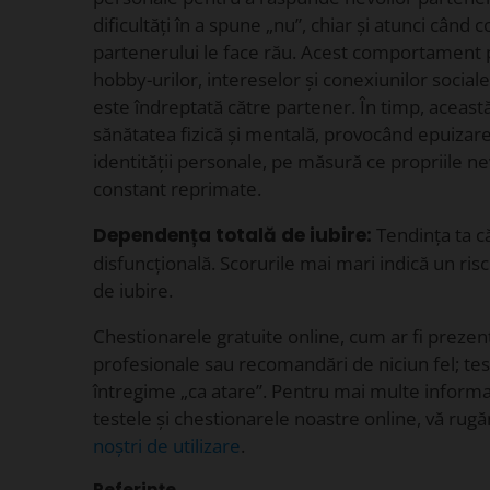
dificultăți în a spune „nu”, chiar și atunci când
partenerului le face rău. Acest comportament
hobby-urilor, intereselor și conexiunilor social
este îndreptată către partener. În timp, aceast
sănătatea fizică și mentală, provocând epuizar
identității personale, pe măsură ce propriile ne
constant reprimate.
Dependența totală de iubire:
Tendința ta c
disfuncțională. Scorurile mai mari indică un r
de iubire.
Chestionarele gratuite online, cum ar fi prezent
profesionale sau recomandări de niciun fel; test
întregime „ca atare”. Pentru mai multe informaț
testele și chestionarele noastre online, vă rug
noștri de utilizare
.
Referințe