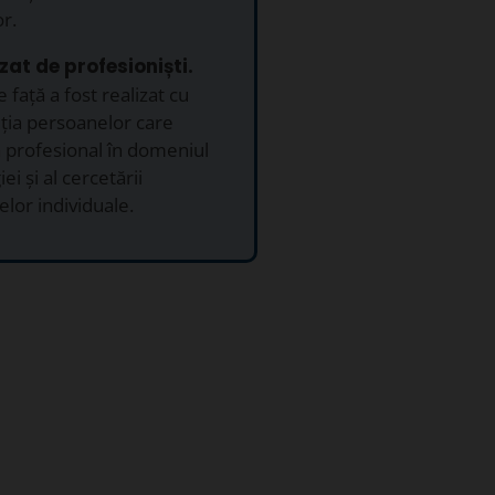
or.
izat de profesioniști.
 față a fost realizat cu
ția persoanelor care
 profesional în domeniul
ei și al cercetării
elor individuale.