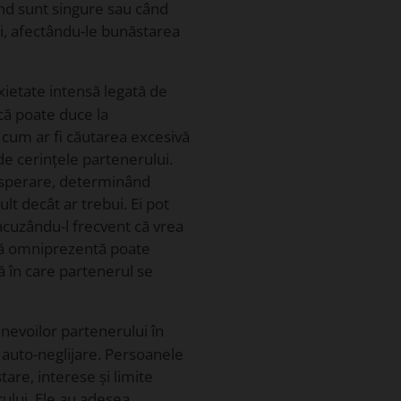
când sunt singure sau când
ui, afectându-le bunăstarea
xietate intensă legată de
ică poate duce la
um ar fi căutarea excesivă
de cerințele partenerului.
disperare, determinând
lt decât ar trebui. Ei pot
acuzându-l frecvent că vrea
rică omniprezentă poate
ă în care partenerul se
 nevoilor partenerului în
 auto-neglijare. Persoanele
tare, interese și limite
ului. Ele au adesea