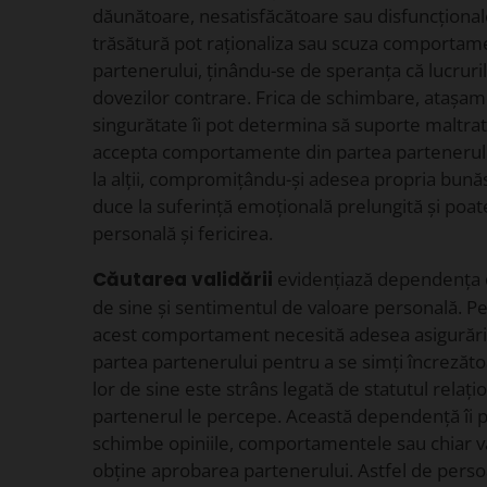
dăunătoare, nesatisfăcătoare sau disfuncțional
trăsătură pot raționaliza sau scuza comportam
partenerului, ținându-se de speranța că lucruri
dovezilor contrare. Frica de schimbare, atașam
singurătate îi pot determina să suporte maltrat
accepta comportamente din partea partenerului
la alții, compromițându-și adesea propria bunăs
duce la suferință emoțională prelungită și poa
personală și fericirea.
Căutarea validării
evidențiază dependența 
de sine și sentimentul de valoare personală. P
acest comportament necesită adesea asigurări 
partea partenerului pentru a se simți încrezăto
lor de sine este strâns legată de statutul relați
partenerul le percepe. Această dependență îi 
schimbe opiniile, comportamentele sau chiar va
obține aprobarea partenerului. Astfel de pers