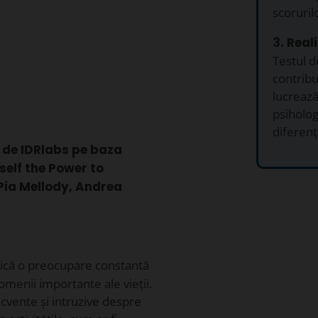
scoruril
3. Real
Testul de
contribu
lucrează
psihologi
diferenț
t de IDRlabs pe baza
self the Power to
Pia Mellody, Andrea
ică o preocupare constantă
omenii importante ale vieții.
cvente și intruzive despre