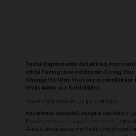
Testul Dependenței de Iubire a fost crea
cărții Facing Love Addiction: Giving Your
Change the Way You Love a consilierilor 
Wells Miller și J. Keith Miller.
Testul oferă feedback de genul următor:
Focalizare obsesivă asupra celuilalt
impl
față de partener, adesea în detrimentul altor d
Acest lucru se poate manifesta prin gânduri fre