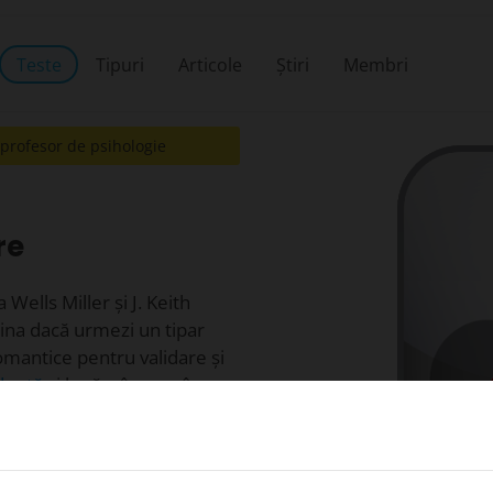
Teste
Tipuri
Articole
Știri
Membri
 profesor de psihologie
re
 Wells Miller și J. Keith
ina dacă urmezi un tipar
omantice pentru validare și
dență
și la rămânerea în
andon și disconfortul de a fi
e sine și pun nevoile