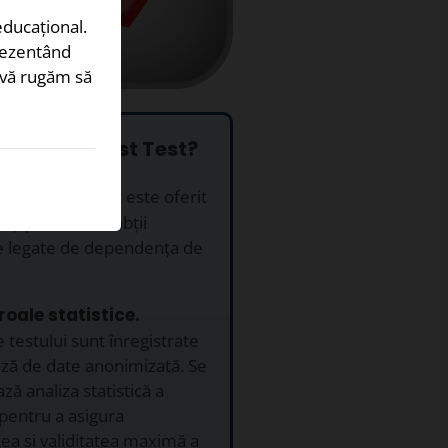
educațional.
prezentând
, vă rugăm să
să alegi Acest Test?
it.
Acest test îți este oferit
i îți permite să obții
le legate de dependența de
roale statistice.
e testului sunt înregistrate
ază de date anonimizată. Se
ză analiza statistică a
 pentru a asigura
ea și validitatea maximă a