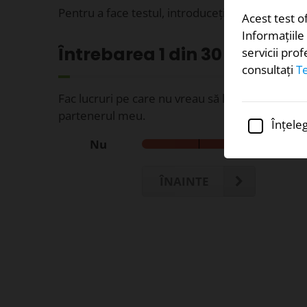
Pentru a face testul, introduceți răspunsurile m
Acest test o
Informațiile
Întrebarea
1
din 30
servicii pro
consultați
Te
Fac lucruri pe care nu vreau să le fac pentru a 
partenerul meu.
Înțeleg
Nu
ÎNAINTE