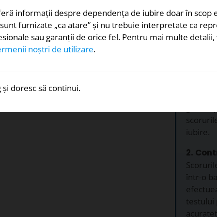
ai jos.
feră informații despre dependența de iubire doar în scop 
 sunt furnizate „ca atare” și nu trebuie interpretate ca re
fesionale sau garanții de orice fel. Pentru mai multe detalii
rmenii noștri de utilizare
.
evita să fiu abandonat de
De ce 
 și doresc să continui.
1. Gratu
Da
gratuit ș
scoruri
iubire.
2. Cont
Scoruril
într-o b
efectuea
testului
acurateț