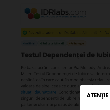
Revizuit academic de
Dr. Sabina Alispahić, Ph.D.
,
Întâlniri
Sănătate Mintală
Psihologie
Testul Dependenței de Iubi
Pe baza lucrării consilierilor Pia Mellody, Andrea
Miller, Testul Dependenței de Iubire va determ
nesănătos în care cauți în mod obsesiv relații r
valoare de sine, ceea ce duce adesea la
depen
situații dăunătoare
. Condiționați de frica de ab
ATENȚIE
singuri, dependenții de iubire neglijează grija d
partenerului mai presus de ale lor.