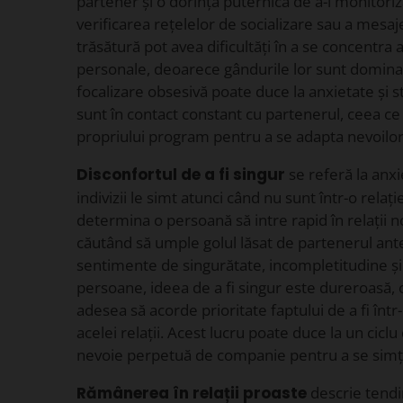
partener și o dorință puternică de a-i monitoriza 
verificarea rețelelor de socializare sau a mesa
trăsătură pot avea dificultăți în a se concentra 
personale, deoarece gândurile lor sunt domina
focalizare obsesivă poate duce la anxietate și s
sunt în contact constant cu partenerul, ceea c
propriului program pentru a se adapta nevoilor
Disconfortul de a fi singur
se referă la anxi
indivizii le simt atunci când nu sunt într-o relaț
determina o persoană să intre rapid în relații n
căutând să umple golul lăsat de partenerul ante
sentimente de singurătate, incompletitudine și 
persoane, ideea de a fi singur este dureroasă,
adesea să acorde prioritate faptului de a fi într-
acelei relații. Acest lucru poate duce la un ciclu
nevoie perpetuă de companie pentru a se simți 
Rămânerea în relații proaste
descrie tendin