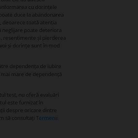
 conformarea cu dorințele
 poate duce la abandonarea
e, deoarece toată atenția
ă neglijare poate deteriora
e, resentimente și pierderea
voi și dorințe sunt în mod
ătre dependența de iubire
isc mai mare de dependență
ul test, nu oferă evaluări
ul este furnizat în
ii despre oricare dintre
ăm să consultați
Termenii