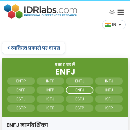
IN
व्यक्तित्व प्रकारों पर वापस
प्रकार बदलें
ENFJ
ENTP
INTP
ENTJ
INTJ
ENFP
INFP
ENFJ
INFJ
ESTJ
ISTJ
ESFJ
ISFJ
ESTP
ISTP
ESFP
ISFP
ENFJ मार्गदर्शिका