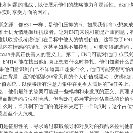
化和问题的挑战，以便展示他们的战略能力和灵活性。他们
J在实时享受方面的困难。
斯之踵，像ESTJ一样，是他们压抑的Fi。如果我们将Te想象
的推土机无情地碾压抗议者。这对ENTJ来说可能是严重问题
J可能难以欣赏或考虑他们在目标中他人的情感价值。这导致了EN
视内在情感的功能。这甚至如果不加控制，可能变得施虐的，在
ессив并真正伤害人的意义上。第二，ENTJ可能对他们
自己
。ENTJ可能在找出他们真正想要什么时挣扎。他们知道什么
果他们意识到自己不知道真正想要什么，他们可能变得可怕地
但由背景、压抑的因此非常天真的个人价值感驱动，仿佛他
i价值系统，以便将所有注意力集中在更令人满足的Te任务上
视什么，他们最终的答案可能是一些模糊和未发展的正义、真理
灵而制造的占位符情感。但当ENTJ必须重新评估自己的价值
什么时，当只剩下他们的偏好来决定下一个B点时，这个占位
惑甚至个人危机。
NTJ是征服性的，寻求通过获取领导和对反对的残酷来控制他