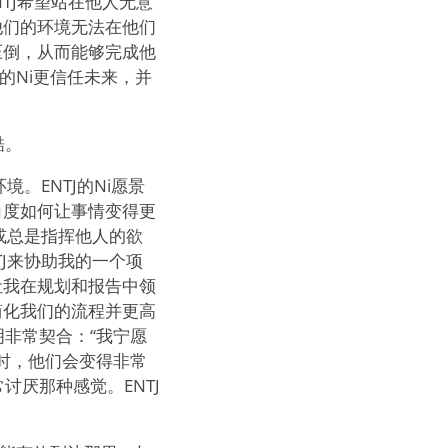
TJ希望站在他人无意
他们的环境无法在他们
压倒，从而能够完成他
J的Ni更信任未来，并
酷。
。ENTJ的Ni愿景
角度如何让事情变得更
望或总是指挥他人的欲
TJ来协助我的一个项
让我在规划和报告中领
简化我们的流程并更高
明非常契合：“我宁愿
情时，他们会变得非常
讨厌那种感觉。ENTJ