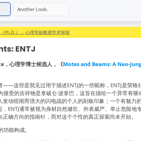
Another Look.
Ph.D.），
心理学副教授学术审阅
nts: ENTJ
ce
，心理学博士候选人，《
Motes and Beams: A Neo-Jung
——这些是我见过用于描述ENTJ的一些昵称，ENTJ是荣
广为接受的吉祥物是拿破仑·波拿巴，这旨在描绘一个异常有
人发动喧闹而强大的闪电战的个人的刻板印象；一个有魅力
起，ENTJ通常被视为身材自然健壮、外表威严、举止危险地
向正确方向的指南针，而对这个个性的真正探索尚未开始。
J的功能构成。