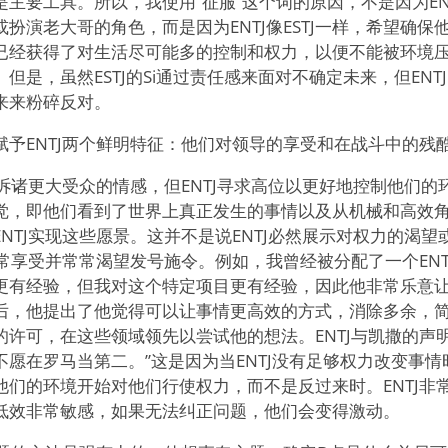
主要工具。所以，我使用“征服”这个词的原因，不是因为EN
扮演老大哥的角色，而是因为ENTJ像ESTJ一样，希望确保
已经获得了对生活尽可能多的控制和权力，以便不能被环境
但是，虽然ESTJ的Si通过责任感来面对不确定未来，但ENT
来来粉碎反对。
赋予ENTJ两个鲜明特征：他们对领导的享受和在战斗中的残
以诉诸更大受众的情感，但ENTJ寻求高位以更好地控制他们的环境
觉，即他们看到了世界上真正发生的事情以及从机械和高效
NTJ实现这些愿景。这并不是说ENTJ必然展示对权力的渴
非常享受并常常渴望发号施令。例如，我曾经被分配了一个EN
更有经验，但我对这个特定项目更有经验，因此他非常乐意
后，他提出了他觉得可以让事情更高效的方式，消除多余，
许可，在这些领域领先以尝试他的想法。ENTJ与凯撒的声
愿在罗马当第二。”这是因为当ENTJ没有足够权力改变事
们的环境开始对他们行使权力，而不是反过来时。ENTJ非常
低效非常敏感，如果无法纠正问题，他们会变得激动。