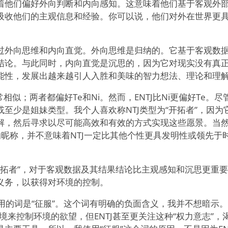
着他们偏好外向判断和内向感知。这意味着他们基于客观外
吸收他们的主观信息和经验。你可以说，他们对外在世界更
过外向思维和内向直觉。外向思维是归纳的。它基于客观数
结论。与此同时，内向直觉是沉思的，因为它对现实没有真
能性，发展出越来越引人入胜和美味的智力想法、理论和理
常相似；两者都偏好Te和Ni。然而，ENTJ比Ni更偏好Te
至少是姐妹类型。我个人喜欢称NTJ类型为“开拓者”，因
解，然后寻求以尽可能高效和有效的方式实现这些愿景。当然
的昵称，并不意味着NTJ一定比其他个性更具发明性或领先于
“开拓者”，对于客观数据及其结果结论比主观感知和沉思更重
义务，以获得对环境的控制。
有用的词是“征服”。这个词有明确的负面含义，我并不想暗示。虽
境来控制环境的欲望，但ENTJ甚至更关注这种“权力意志”