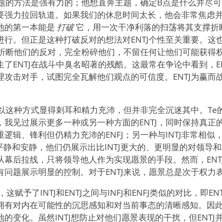
类问题的方法是强有力的；他想直奔主题，确定B点是什么并尽
要强力拉回轨道。如果我们的休息时间太长，他会非常焦虑
他的第一本能是
打破
它，用一次干净利落的扫荡将其支撑折
行。但正是这种打破反对的想法对ENTJ个性至关重要。这也存
要折断他们的反对，完全粉碎他们，不留任何让他们可能获得权
了ENTJ在战斗中臭名昭著的残酷。这最常在争论中看到，E
理攻击对手，试图完全瓦解他们观点的可信度。ENTJ为赢而
常以这种方式显得刺耳和精力充沛，但并非完全沉迷其中。Te
我见过展示更多一种或另一种方面的ENTJ，同时保持真正的
逻辑、锋利但仍精力充沛的ENFJ；另一种与INTJ非常相似
更平静和安静，他们仍展示出比INTJ更大的、更明显的对领导和
从幕后拉线，只将领导他人作为实现愿景的手段。然而，ENT
有问题展示明显的控制。对于ENTJ来说，愿景总是次于权力
，这赋予了INTJ和ENTJ之间与INFJ和ENFJ类似的对比，即E
拥有对内在可能性的沉思感知和对当前事态的清晰感知。因此，
的变化。虽然INTJ想防止对他们愿景表现的干扰，但ENTJ