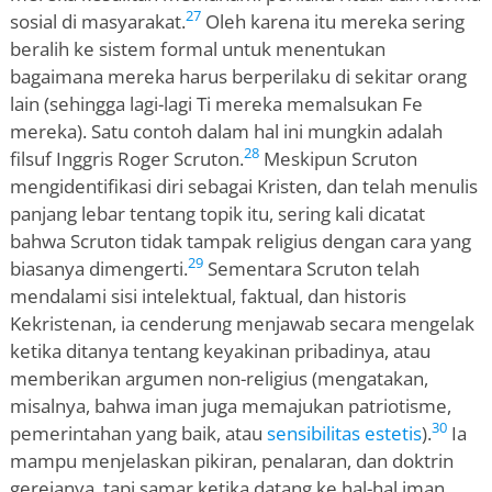
27
sosial di masyarakat.
Oleh karena itu mereka sering
beralih ke sistem formal untuk menentukan
bagaimana mereka harus berperilaku di sekitar orang
lain (sehingga lagi-lagi Ti mereka memalsukan Fe
mereka). Satu contoh dalam hal ini mungkin adalah
28
filsuf Inggris Roger Scruton.
Meskipun Scruton
mengidentifikasi diri sebagai Kristen, dan telah menulis
panjang lebar tentang topik itu, sering kali dicatat
bahwa Scruton tidak tampak religius dengan cara yang
29
biasanya dimengerti.
Sementara Scruton telah
mendalami sisi intelektual, faktual, dan historis
Kekristenan, ia cenderung menjawab secara mengelak
ketika ditanya tentang keyakinan pribadinya, atau
memberikan argumen non-religius (mengatakan,
misalnya, bahwa iman juga memajukan patriotisme,
30
pemerintahan yang baik, atau
sensibilitas estetis
).
Ia
mampu menjelaskan pikiran, penalaran, dan doktrin
gerejanya, tapi samar ketika datang ke hal-hal iman