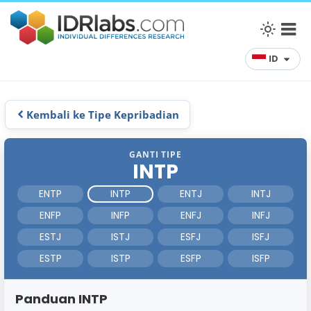
ID
Kembali ke Tipe Kepribadian
GANTI TIPE
INTP
ENTP
INTP
ENTJ
INTJ
ENFP
INFP
ENFJ
INFJ
ESTJ
ISTJ
ESFJ
ISFJ
ESTP
ISTP
ESFP
ISFP
Panduan INTP