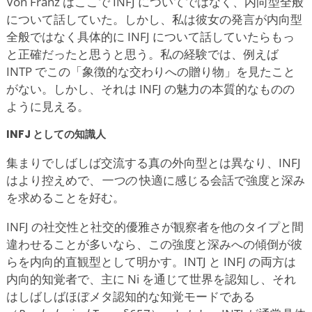
Von Franz はここで INFJ についてではなく、内向型全般
について話していた。しかし、私は彼女の発言が内向型
全般ではなく具体的に INFJ について話していたらもっ
と正確だったと思うと思う。私の経験では、例えば
INTP でこの「象徴的な交わりへの贈り物」を見たこと
がない。しかし、それは INFJ の魅力の本質的なものの
ように見える。
INFJ としての知識人
集まりでしばしば交流する真の外向型とは異なり、INFJ
はより控えめで、
一つの
快適に感じる会話で強度と深み
を求めることを好む。
INFJ の社交性と社交的優雅さが観察者を他のタイプと間
違わせることが多いなら、この強度と深みへの傾倒が彼
らを内向的直観型として明かす。INTJ と INFJ の両方は
内向的知覚者で、主に Ni を通じて世界を認知し、それ
はしばしばほぼメタ認知的な知覚モードである