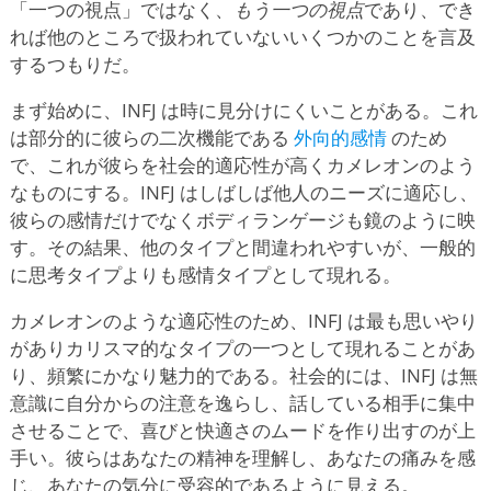
「一つの視点」ではなく、
もう一つの視点
であり、でき
れば他のところで扱われていないいくつかのことを言及
するつもりだ。
まず始めに、INFJ は時に見分けにくいことがある。これ
は部分的に彼らの二次機能である
外向的感情
のため
で、これが彼らを社会的適応性が高くカメレオンのよう
なものにする。INFJ はしばしば他人のニーズに適応し、
彼らの感情だけでなくボディランゲージも鏡のように映
す。その結果、他のタイプと間違われやすいが、一般的
に思考タイプよりも感情タイプとして現れる。
カメレオンのような適応性のため、INFJ は最も思いやり
がありカリスマ的なタイプの一つとして現れることがあ
り、頻繁にかなり魅力的である。社会的には、INFJ は無
意識に自分からの注意を逸らし、話している相手に集中
させることで、喜びと快適さのムードを作り出すのが上
手い。彼らはあなたの精神を理解し、あなたの痛みを感
じ、あなたの気分に受容的であるように見える。