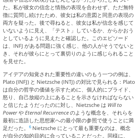
た。私が彼女の信念と情熱の表現を合わせず、ただ無特
徴に質問し続けたため、彼女は私の意図と同意の表現の
両方を疑った。後で尋ねると、彼女は私が信念を感じて
いないように見え、「テスト」しているか、からかおう
としているように見えたと確認した。このエピソード
は、INFJ がある問題に強く感じ、他の人がそうでないと
き、それが彼らにとって裏切りのように感じられること
を見せた。
アイデアの知覚された重要性の違いのもう一つの例は、
Plato (INFJ) と Nietzsche (INTJ) の対比で見られる：Plato
は自分の哲学の価値を示すために、個人的にプライド、
怒り、自己放縦の上にあることを示さなければならない
と信じたようだったのに対し、Nietzsche は
Will to
Power
や
Eternal Recurrence
のような概念を、それらを
最初に造語した思想家への最小限の参照で使うことに満
6
足だった。
Nietzsche にとって最も重要なのは、概念
が自分の知的目的に合っていることだった。同様に、