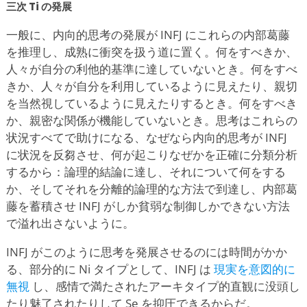
三次 Ti の発展
一般に、内向的思考の発展が INFJ にこれらの内部葛藤
を推理し、成熟に衝突を扱う道に置く。何をすべきか、
人々が自分の利他的基準に達していないとき。何をすべ
きか、人々が自分を利用しているように見えたり、親切
を当然視しているように見えたりするとき。何をすべき
か、親密な関係が機能していないとき。思考はこれらの
状況すべてで助けになる、なぜなら内向的思考が INFJ
に状況を反芻させ、何が起こりなぜかを正確に分類分析
するから：論理的結論に達し、それについて何をする
か、そしてそれを分離的論理的な方法で到達し、内部葛
藤を蓄積させ INFJ がしか貧弱な制御しかできない方法
で溢れ出さないように。
INFJ がこのように思考を発展させるのには時間がかか
る、部分的に Ni タイプとして、INFJ は
現実を意図的に
無視
し、感情で満たされたアーキタイプ的直観に没頭し
たり魅了されたりして Se を抑圧できるからだ。