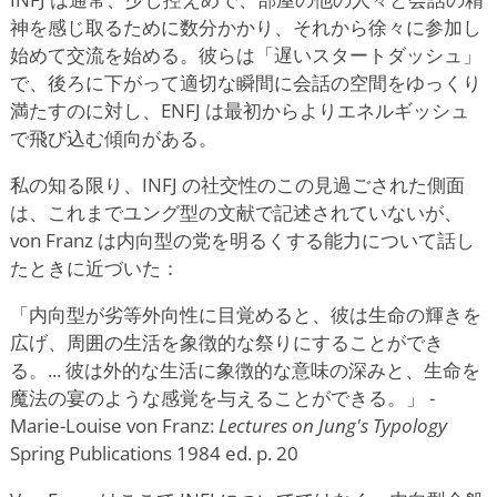
神を感じ取るために数分かかり、それから徐々に参加し
始めて交流を始める。彼らは「遅いスタートダッシュ」
で、後ろに下がって適切な瞬間に会話の空間をゆっくり
満たすのに対し、ENFJ は最初からよりエネルギッシュ
で飛び込む傾向がある。
私の知る限り、INFJ の社交性のこの見過ごされた側面
は、これまでユング型の文献で記述されていないが、
von Franz は内向型の党を明るくする能力について話し
たときに近づいた：
「内向型が劣等外向性に目覚めると、彼は生命の輝きを
広げ、周囲の生活を象徴的な祭りにすることができ
る。... 彼は外的な生活に象徴的な意味の深みと、生命を
魔法の宴のような感覚を与えることができる。」 -
Marie-Louise von Franz:
Lectures on Jung's Typology
Spring Publications 1984 ed. p. 20