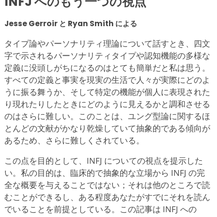
INFJ へのもう一つの視点
Jesse Gerroir と Ryan Smith による
タイプ論やパーソナリティ理論について話すとき、四文
字で示されるパーソナリティタイプや認知機能の多様な
定義に没頭しがちになるのはとても簡単だと私は思う。
すべての定義と事実を現実の生活で人々が実際にどのよ
うに振る舞うか、そして特定の機能が個人に表現された
り現れたりしたときにどのように見えるかと調和させる
のはさらに難しい。このことは、ユング型論に関するほ
とんどの文献がかなり乾燥していて抽象的である傾向が
あるため、さらに難しくされている。
この点を目的として、INFJ についての視点を提示した
い。私の目的は、臨床的で抽象的な立場から INFJ の完
全な概要を与えることではない；それは他のところで読
むことができるし、ある程度あなたがすでにそれを読ん
でいることを前提としている。この記事は INFJ への