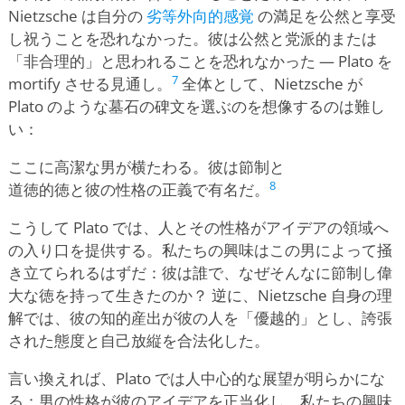
Nietzsche は自分の
劣等外向的感覚
の満足を公然と享受
し祝うことを恐れなかった。彼は公然と党派的または
「非合理的」と思われることを恐れなかった — Plato を
7
mortify させる見通し。
全体として、Nietzsche が
Plato のような墓石の碑文を選ぶのを想像するのは難し
い：
ここに高潔な男が横たわる。彼は節制と
8
道徳的徳と彼の性格の正義で有名だ。
こうして Plato では、人とその性格がアイデアの領域へ
の入り口を提供する。私たちの興味はこの男によって掻
き立てられるはずだ：彼は誰で、なぜそんなに節制し偉
大な徳を持って生きたのか？ 逆に、Nietzsche 自身の理
解では、彼の知的産出が彼の人を「優越的」とし、誇張
された態度と自己放縦を合法化した。
言い換えれば、Plato では人中心的な展望が明らかにな
る：男の性格が彼のアイデアを正当化し、私たちの興味