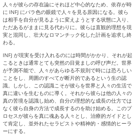
人々が彼らの存在論にそれほど中心的なため、依存が時
に INFJ にバラ色の眼鏡で人々を見る原因になる。彼ら
は相手を自分が見るように変えようとする状態に入り、
ただあるがままに見る代わりに。彼らは直観的理想を現
実と混同し、壮大なロマンチック化した計画を追求し終
わる。
INFJ が現実を受け入れるのには時間がかかり、それが起
こるときは通常とても突然の目覚ましの呼び声だ。世界
が予測不能で、人々があらゆる不規則で時には恐ろしい
ことをし、周囲のすべてが断片的であるという生の認
識。しかし、この認識こそが彼らを世界と人々の生活で
真に違いを生むものに導く。それから彼らは他の人々の
真の苦境を認識し始め、自分の理想的な成長の仕方では
なく彼ら自身の方法で成長するのを助け始める。このプ
ロセスが彼らを真に魂ある人々とし、治療的ガイドとし
て肯定し、並外れたセラピストや精神的・感情的ヒーラ
ーにする。