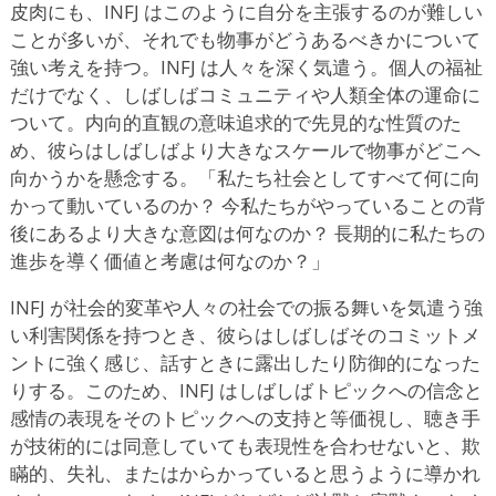
皮肉にも、INFJ はこのように自分を主張するのが難しい
ことが多いが、それでも物事がどうあるべきかについて
強い考えを持つ。INFJ は人々を深く気遣う。個人の福祉
だけでなく、しばしばコミュニティや人類全体の運命に
ついて。内向的直観の意味追求的で先見的な性質のた
め、彼らはしばしばより大きなスケールで物事がどこへ
向かうかを懸念する。「私たち社会としてすべて何に向
かって動いているのか？ 今私たちがやっていることの背
後にあるより大きな意図は何なのか？ 長期的に私たちの
進歩を導く価値と考慮は何なのか？」
INFJ が社会的変革や人々の社会での振る舞いを気遣う強
い利害関係を持つとき、彼らはしばしばそのコミットメ
ントに強く感じ、話すときに露出したり防御的になった
りする。このため、INFJ はしばしばトピックへの信念と
感情の表現をそのトピックへの支持と等価視し、聴き手
が技術的には同意していても表現性を合わせないと、欺
瞞的、失礼、またはからかっていると思うように導かれ