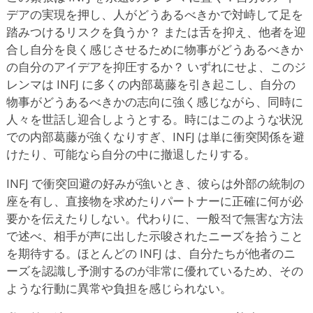
デアの実現を押し、人がどうあるべきかで対峙して足を
踏みつけるリスクを負うか？ または舌を抑え、他者を迎
合し自分を良く感じさせるために物事がどうあるべきか
の自分のアイデアを抑圧するか？ いずれにせよ、このジ
レンマは INFJ に多くの内部葛藤を引き起こし、自分の
物事がどうあるべきかの志向に強く感じながら、同時に
人々を世話し迎合しようとする。時にはこのような状況
での内部葛藤が強くなりすぎ、INFJ は単に衝突関係を避
けたり、可能なら自分の中に撤退したりする。
INFJ で衝突回避の好みが強いとき、彼らは外部の統制の
座を有し、直接物を求めたりパートナーに正確に何が必
要かを伝えたりしない。代わりに、一般적で無害な方法
で述べ、相手が声に出した示唆されたニーズを拾うこと
を期待する。ほとんどの INFJ は、自分たちが他者のニ
ーズを認識し予測するのが非常に優れているため、その
ような行動に異常や負担を感じられない。