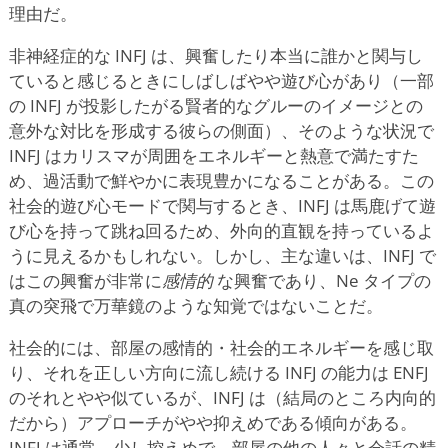
理由だ。
非神経症的な INFJ は、興奮したり本当に誰かと関与し
ていると感じるときにしばしばやや遊び心があり（一部
の INFJ が投影したがる賢者的なグルーのイメージとの
意外な対比を形成する彼らの側面）、そのような状況で
INFJ はカリスマが周囲をエネルギーと熱意で満たすた
め、過活動で鮮やかに表現豊かになることがある。この
社会的遊び心モードで関与するとき、INFJ は馬鹿げて遊
び心を持って跳ね回るため、外向的直観を持っているよ
うに見えるかもしれない。しかし、主な違いは、INFJ で
はこの興奮が非常に
感情的
な興奮であり、Ne タイプの
真の突飛で万華鏡のような知覚ではないことだ。
社会的には、部屋の感情的・社会的エネルギーを感じ取
り、それを正しい方向に流し続ける INFJ の能力は ENFJ
のそれとやや似ているが、INFJ は（結局のところ内向的
だから）アプローチがやや抑えめである傾向がある。
INFJ は通常、少し控えめで、部屋の他の人々と会話の精