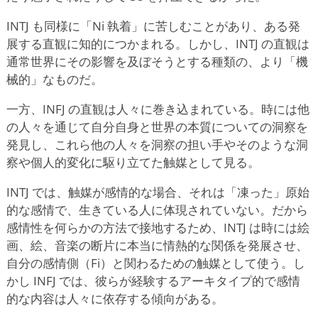
INTJ も同様に「Ni 執着」に苦しむことがあり、ある発
展する直観に知的につかまれる。しかし、INTJ の直観は
通常世界にその影響を及ぼそうとする種類の、より「機
械的」なものだ。
一方、INFJ の直観は人々に巻き込まれている。時には他
の人々を通じて自分自身と世界の本質についての洞察を
発見し、これら他の人々を洞察の担い手やそのような洞
察や個人的変化に駆り立てた触媒として見る。
INTJ では、触媒が感情的な場合、それは「凍った」原始
的な感情で、生きている人に体現されていない。だから
感情性を何らかの方法で接地するため、INTJ は時には絵
画、絵、音楽の断片に本当に情熱的な関係を発展させ、
自分の感情側（Fi）と関わるための触媒として使う。し
かし INFJ では、彼らが経験するアーキタイプ的で感情
的な内容は人々に依存する傾向がある。