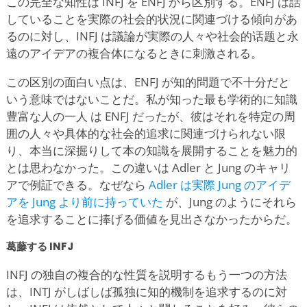
この完全な知性は INFJ を ENFJ から区別する。ENFJ は話
していることを実際の社会的状況に関連づける傾向があ
るのに対し、INFJ は議論が実際の人々や社会的话题と永
遠のアイデアの複合体になるときに刺激される。
この区別の面白い点は、ENFJ が知的問題で不十分だと
いう意味ではないことだ。私が知った最も学術的に知識
豊富な人の一人 は ENFJ だったが、彼はそれを特定の周
囲の人々や具体的な社会的追求に関連づけられない限
り、本当に深掘りして本の知識を展開することを魅力的
とは思わなかった。この違いは Adler と Jung のキャリ
アで例証できる。なぜなら
Adler は実際 Jung のアイデ
アを Jung より前に持っていた
が、Jung のようにそれら
を追求することに捧げる価値を見出さなかったからだ。
葛藤する INFJ
INFJ の独自の複合的な性質を説明するもう一つの方法
は、INTJ がしばしば孤独に知的機制を追求するのに対