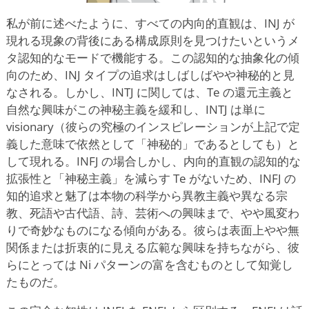
私が前に述べたように、すべての内向的直観は、INJ が
現れる現象の背後にある構成原則を見つけたいというメ
タ認知的なモードで機能する。この認知的な抽象化の傾
向のため、INJ タイプの追求はしばしばやや神秘的と見
なされる。しかし、INTJ に関しては、Te の還元主義と
自然な興味がこの神秘主義を緩和し、INTJ は単に
visionary（彼らの究極のインスピレーションが上記で定
義した意味で依然として「神秘的」であるとしても）と
して現れる。INFJ の場合しかし、内向的直観の認知的な
拡張性と「神秘主義」を減らす Te がないため、INFJ の
知的追求と魅了は本物の科学から異教主義や異なる宗
教、死語や古代語、詩、芸術への興味まで、やや風変わ
りで奇妙なものになる傾向がある。彼らは表面上やや無
関係または折衷的に見える広範な興味を持ちながら、彼
らにとっては Ni パターンの富を含むものとして知覚し
たものだ。