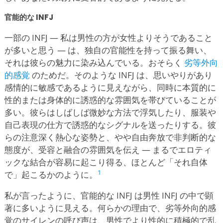
官能的な INFJ
一部の INFJ — 私は男性の方が女性よりそうであること
が多いと思う — は、独自の官能性を持って振る舞い、
それは彼らの魅力に染み込んでいる。おそらく
劣等外向
的感覚
のためだ。そのような INFJ は、思いやりがあり
感情的に敏感であるように見えながら、同時に本質的に
性的または身体的に誘惑的な雰囲気を帯びていることが
多い。彼らはしばしば微妙な方法で浮気したり、服装や
自己表現の仕方で誘惑的なシグナルを送ったりする。彼
らの注意深く熱心な姿勢と、やや自由奔放で非判断的な
態度が、受容と融合の雰囲気を伝え — まるでエロティ
ックな結合が容易に起こり得る、ほとんど「それ自体
1
で」起こるかのように。
私が言ったように、官能的な INFJ は男性 INFJ の中で顕
著に多いように見える。何らかの理由で、劣等外向的感
覚のサイレンの呼び声は、男性でより性的に積極的で乱