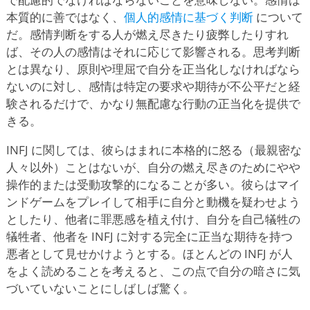
本質的に善ではなく、
個人的感情に基づく判断
について
だ。感情判断をする人が燃え尽きたり疲弊したりすれ
ば、その人の感情はそれに応じて影響される。思考判断
とは異なり、原則や理屈で自分を正当化しなければなら
ないのに対し、感情は特定の要求や期待が不公平だと経
験されるだけで、かなり無配慮な行動の正当化を提供で
きる。
INFJ に関しては、彼らはまれに本格的に怒る（最親密な
人々以外）ことはないが、自分の燃え尽きのためにやや
操作的または受動攻撃的になることが多い。彼らはマイ
ンドゲームをプレイして相手に自分と動機を疑わせよう
としたり、他者に罪悪感を植え付け、自分を自己犠牲の
犠牲者、他者を INFJ に対する完全に正当な期待を持つ
悪者として見せかけようとする。ほとんどの INFJ が人
をよく読めることを考えると、この点で自分の暗さに気
づいていないことにしばしば驚く。