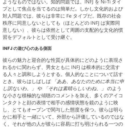
ようなものではない。知的問題では、INFJ を Ni-Ti タイ
プとして焦点を当てるのは簡単だ。しかし文化的および
対人問題では、彼らは非常に Fe タイプだ。既存の社会
秩序に同意しないとしても（ほとんどの INFJ は実際同
意しない）、彼らは依然として周囲の支配的な文化的慣
習をデフォルトとして受け継ぐ。
INFJ の遊び心のある側面
彼らの魅力と迎合的な性質が具体的にどのように表現さ
れるかに関わらず、男女ともに INFJ は根本的に交流す
る人々と調和しようとする。個人的なことについて話す
とき、彼らはしばしば
「ああ、あなたのために本当に申
し訳ないわ、」
や
「それは素晴らしいわね、」
のよう
な小さな積極的な傾聴のコメントを加え、多くのアイコ
ンタクトと顔の表情で相手の感情状態を鏡のように映
し、とてもオープンで関与した態度を保つ。彼らは明ら
かに相手と
一緒に
いて、外部から評価しているのではな
く、それが他の人が彼らに容易に打ち明けられる一つの