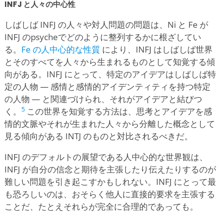
INFJ と人々の中心性
しばしば INFJ の人々や対人問題の問題は、Ni と Fe が
INFJ のpsycheでどのように整列するかに根ざしてい
る。
Fe の人中心的な性質
により、INFJ はしばしば世界
とそのすべてを人々から生まれるものとして知覚する傾
向がある。INFJ にとって、特定のアイデアはしばしば特
定の人物 — 感情と感情的アイデンティティを持つ特定
の人物 — と関連づけられ、それがアイデアと結びつ
5
く。
この世界を知覚する方法は、思考とアイデアを感
情的文脈やそれが生まれた人々から分離した概念として
見る傾向がある INTJ のものと対比されるべきだ。
INFJ のデフォルトの展望である人中心的な世界観は、
INFJ が自分の信念と期待を主張したり伝えたりするのが
難しい問題を引き起こすかもしれない。INFJ にとって最
も恐ろしいのは、おそらく他人に直接的要求を主張する
ことだ、たとえそれらが完全に合理的であっても。