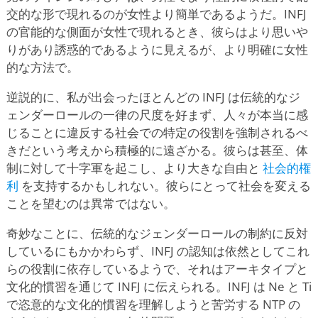
交的な形で現れるのが女性より簡単であるようだ。INFJ
の官能的な側面が女性で現れるとき、彼らはより思いや
りがあり誘惑的であるように見えるが、より明確に女性
的な方法で。
逆説的に、私が出会ったほとんどの INFJ は伝統的なジ
ェンダーロールの一律の尺度を好まず、人々が本当に感
じることに違反する社会での特定の役割を強制されるべ
きだという考えから積極的に遠ざかる。彼らは甚至、体
制に対して十字軍を起こし、より大きな自由と
社会的権
利
を支持するかもしれない。彼らにとって社会を変える
ことを望むのは異常ではない。
奇妙なことに、伝統的なジェンダーロールの制約に反対
しているにもかかわらず、INFJ の認知は依然としてこれ
らの役割に依存しているようで、それはアーキタイプと
文化的慣習を通じて INFJ に伝えられる。INFJ は Ne と Ti
で恣意的な文化的慣習を理解しようと苦労する NTP の