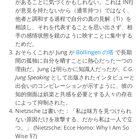
があることに気づくかもしれない。これは INFJ
が意見を持たないから（通常持つ）ではなく、
他者と調和する過程で自分の真の見解（Ti）を
相談し、それを代表することを思い出さず、相
手の感情状態を鏡のように映すことに集中する
ためだ。
おそらくこれが Jung が
Bollingen の塔
で長期
間の孤独に自分を晒すことに熱心だった一つの
理由だ。Jung は明らかに知識人だったが、
C.G.
Jung Speaking
として出版されたインタビューと
出会いのコンピレーションが示すように、彼の
知的側面は娯楽と共感を必要とする人々の存在
によって抑制された。
Nietzsche は書いた：「私は味方を見つけられ
ない原因だけを攻撃する、だから私は一人で立
つ。」 (Nietzsche: Ecce Homo: Why I Am So
Wise §7)