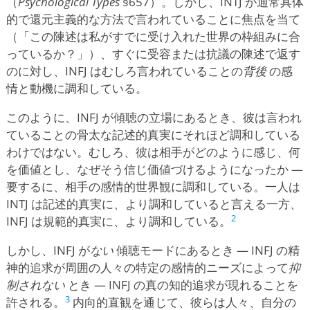
（
Psychological Types
§657）。しかし、INTJ が通常具体
的で還元主義的な方法で言われていることに焦点を当て
（「この陳述は私がすでに受け入れた世界の枠組みに合
っているか？」）、すぐに受容または抗議の陳述で返す
のに対し、INFJ はむしろ言われていることの
背後
の感
情と動機に調和している。
このように、INFJ が傾聴の立場にあるとき、彼は言われ
ていることの骨太な記述的真実にそれほど調和している
わけではない。むしろ、彼は相手がどのように感じ、何
を価値とし、なぜそう信じ価値づけるようになったか —
要するに、相手の感情的世界観に調和している。一人は
INTJ は記述的真実に、より調和していると言える一方、
2
INFJ は規範的真実に、より調和している。
しかし、INFJ が
ない
傾聴モードにあるとき — INFJ の精
神的追求が周囲の人々の特定の感情的ニーズによって
抑
制されない
とき — INFJ の真の知的追求が現れることを
3
許される。
内向的直観を通じて、彼らは人々、自分の