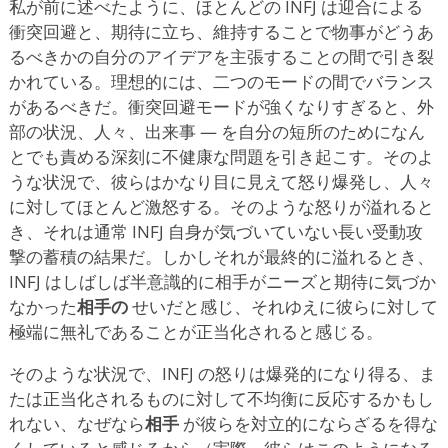
私が前に述べたように、ほとんどの INFJ は迎合による
衝突回避と、期待に立ち、維持することで物事がどうあ
るべきかの自分のアイデアを主張することの間で引き裂
かれている。理想的には、二つのモードの間でバランス
があるべきだ。衝突回避モードが強くなりすぎると、外
部の状況、人々、出来事 — を自分の短所のためになん
とでも責める深刻に不健康な問題を引き起こす。そのよ
うな状況で、彼らはかなり目に見えて怒り爆発し、人々
に対してほとんど激怒する。そのような怒りが溢れると
き、それは通常 INFJ 自身が気づいていない長い受動攻
撃の蓄積の結果だ。しかしそれが最終的に溢れるとき、
INFJ はしばしば半意識的に相手がニーズと期待に気づか
なかった
相手の
せいだと感じ、それゆえに彼らに対して
極端に無礼であることが正当化されると感じる。
そのような状況で、INFJ の怒りは爆発的になり得る、ま
たは正当化されるものに対して不均衡に反応するかもし
れない、なぜなら
相手
が彼らを対立的にならざるを得な