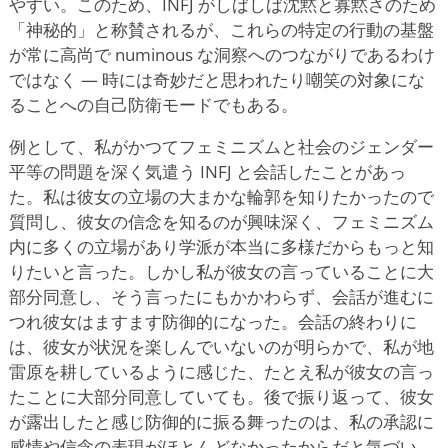
やすい。このため、INFJ がしばしば沈黙と寡黙さのため
「神秘的」と称賛されるが、これらの特定の行動の基盤
が常に高尚で numinous な洞察へのつながりであるわけ
ではなく — 時には奇妙だと思われたり嘲笑の対象にな
ることへの自己防衛モードでもある。
例として、私がかつてフェミニズムと社会のジェンダー
平等の問題を深く気遣う INFJ と会話したことがあっ
た。私は彼女の立場の大まかな輪郭を知りたかったので
質問し、彼女の信念を知るのが興味深く、フェミニズム
内に多くの立場があり学派が本当に多様だからもっと知
りたいと言った。しかし私が彼女の言っていることに大
部分同意し、そう言ったにもかかわらず、会話が進むに
つれ彼女はますます防御的になった。会話の終わりに
は、彼女が状況を楽しんでいないのが明らかで、私が地
雷原を耕しているように感じた、たとえ私が彼女の言っ
たことに大部分同意していても。後で振り返って、彼女
が露出したと感じ防御的に振る舞ったのは、私の承認に
感情や信念の表現がほとんどなかったからだと気づい