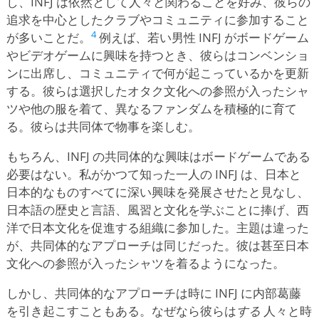
し、INFJ は依然として人々と関わることを好み、彼らの
追求を中心としたクラブやコミュニティに参加すること
4
が多いことだ。
例えば、若い男性 INFJ がボードゲーム
やビデオゲームに興味を持つとき、彼らはコンベンショ
ンに出席し、コミュニティで何が起こっているかを更新
する。彼らは選択したオタク文化への参照が入ったシャ
ツや他の服を着て、異なるファンダムを積極的に育て
る。彼らは共同体で物事を楽しむ。
もちろん、INFJ の共同体的な興味はボードゲームである
必要はない。私がかつて知った一人の INFJ は、日本と
日本的なものすべてに深い興味を発展させたと見なし、
日本語の歴史と言語、風習と文化を学ぶことに捧げ、西
洋で日本文化を促進する組織に参加した。主題は違った
が、共同体的なアプローチは同じだった。彼は甚至日本
文化への参照が入ったシャツを着るようになった。
しかし、共同体的なアプローチは時に INFJ に内部葛藤
を引き起こすこともある。なぜなら彼らは
する
人々と時