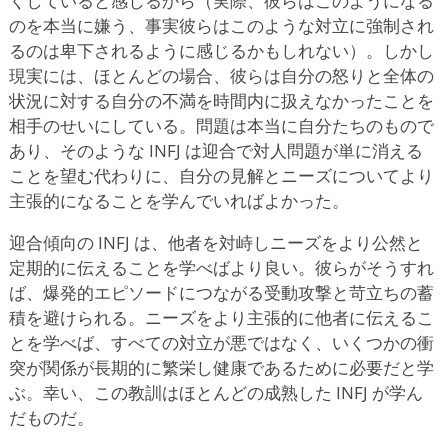
くしていると感じるから（実際、彼らはこのようになる
のを本当に嫌う、事実彼らはこのような対立に強制され
るのは卑下されるように感じるかもしれない）。しかし
現実には、ほとんどの場合、彼らは自分の怒りと全体の
状況に対する自分の不満を時間内に扱えなかったことを
相手のせいにしている。問題は本当に自分たちのもので
あり、そのような INFJ は迎合で対人問題が単に消える
ことを望む代わりに、自分の見解とニーズについてより
主張的になることを学んでいればよかった。
迎合傾向の INFJ は、他者を対峙しニーズをより公然と
定期的に伝えることを学べばより良い。彼らがそうすれ
ば、爆発的エピソードにつながる受動攻撃と苛立ちの蓄
積を避けられる。ニーズをより主張的に他者に伝えるこ
とを学べば、すべての対立が悪ではなく、いくつかの衝
突が関係が長期的に繁栄し健康であるために必要だと学
ぶ。幸い、この教訓はほとんどの成熟した INFJ が学ん
だものだ。