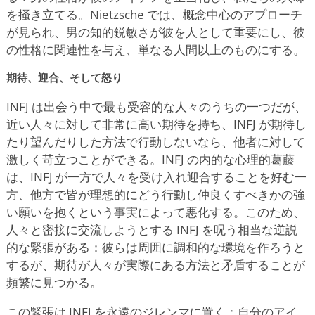
を掻き立てる。Nietzsche では、概念中心のアプローチ
が見られ、男の知的鋭敏さが彼を人として重要にし、彼
の性格に関連性を与え、単なる人間以上のものにする。
期待、迎合、そして怒り
INFJ は出会う中で最も受容的な人々のうちの一つだが、
近い人々に対して非常に高い期待を持ち、INFJ が期待し
たり望んだりした方法で行動しないなら、他者に対して
激しく苛立つことができる。INFJ の内的な心理的葛藤
は、INFJ が一方で人々を受け入れ迎合することを好む一
方、他方で皆が理想的にどう行動し仲良くすべきかの強
い願いを抱くという事実によって悪化する。このため、
人々と密接に交流しようとする INFJ を呪う相当な逆説
的な緊張がある：彼らは周囲に調和的な環境を作ろうと
するが、期待が人々が実際にある方法と矛盾することが
頻繁に見つかる。
この緊張は INFJ を永遠のジレンマに置く：自分のアイ