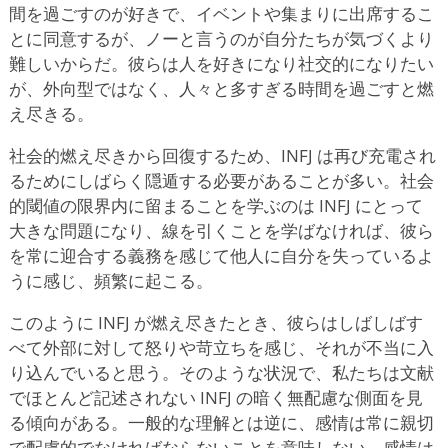
間を過ごすのが好きで、イベントや集まりに出席するこ
とに同意するが、ノーと言うのが自分たちが気づくより
難しいからだ。彼らは人を好きになり社交的になりたい
が、外向型ではなく、人々と多すぎる時間を過ごすと燃
え尽きる。
社会的燃え尽きから回復するため、INFJ は再び充電され
るためにしばらく隠遁する必要があることが多い。社会
的閾値の限界内に留まることを学ぶのは INFJ にとって
大きな問題になり、線を引くことを学ばなければ、彼ら
を常に迎合する義務を感じて他人に自分を失っているよ
うに感じ、頻繁に起こる。
このように INFJ が燃え尽きたとき、彼らはしばしばす
べて外部に対して怒りや苛立ちを感じ、それが不当に入
り込んでいると思う。そのような状況で、私たちは文献
でほとんど記述されない INFJ の暗く無配慮な側面を見
る傾向がある。一般的な理解とは逆に、感情は常に親切
で配慮的でなければならないことを意味しない。感情は