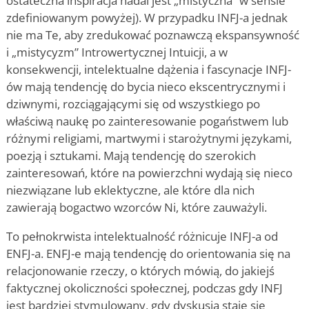
ostateczna inspiracja nadal jest „mistyczna” w sensie
zdefiniowanym powyżej). W przypadku INFJ-a jednak
nie ma Te, aby zredukować poznawczą ekspansywność
i „mistycyzm” Introwertycznej Intuicji, a w
konsekwencji, intelektualne dążenia i fascynacje INFJ-
ów mają tendencję do bycia nieco ekscentrycznymi i
dziwnymi, rozciągającymi się od wszystkiego po
właściwą naukę po zainteresowanie pogaństwem lub
różnymi religiami, martwymi i starożytnymi językami,
poezją i sztukami. Mają tendencję do szerokich
zainteresowań, które na powierzchni wydają się nieco
niezwiązane lub eklektyczne, ale które dla nich
zawierają bogactwo wzorców Ni, które zauważyli.
To pełnokrwista intelektualność różnicuje INFJ-a od
ENFJ-a. ENFJ-e mają tendencję do orientowania się na
relacjonowanie rzeczy, o których mówią, do jakiejś
faktycznej okoliczności społecznej, podczas gdy INFJ
jest bardziej stymulowany, gdy dyskusja staje się