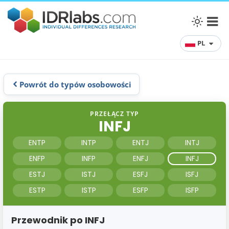
PL
Powrót do typów osobowości
PRZEŁĄCZ TYP
INFJ
ENTP
INTP
ENTJ
INTJ
ENFP
INFP
ENFJ
INFJ
ESTJ
ISTJ
ESFJ
ISFJ
ESTP
ISTP
ESFP
ISFP
Przewodnik po INFJ