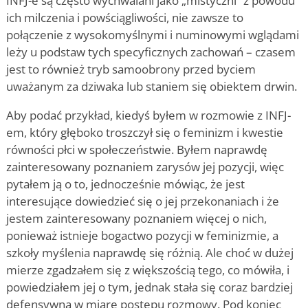
INFJ-e są często wychwalani jako „mistyczni” z powodu
ich milczenia i powściągliwości, nie zawsze to
połączenie z wysokomyślnymi i numinowymi wglądami
leży u podstaw tych specyficznych zachowań – czasem
jest to również tryb samoobrony przed byciem
uważanym za dziwaka lub staniem się obiektem drwin.
Aby podać przykład, kiedyś byłem w rozmowie z INFJ-
em, który głęboko troszczył się o feminizm i kwestie
równości płci w społeczeństwie. Byłem naprawdę
zainteresowany poznaniem zarysów jej pozycji, więc
pytałem ją o to, jednocześnie mówiąc, że jest
interesujące dowiedzieć się o jej przekonaniach i że
jestem zainteresowany poznaniem więcej o nich,
ponieważ istnieje bogactwo pozycji w feminizmie, a
szkoły myślenia naprawdę się różnią. Ale choć w dużej
mierze zgadzałem się z większością tego, co mówiła, i
powiedziałem jej o tym, jednak stała się coraz bardziej
defensywna w miarę postępu rozmowy. Pod koniec