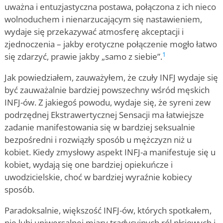
uważna i entuzjastyczna postawa, połączona z ich nieco
wolnoduchem i nienarzucającym się nastawieniem,
wydaje się przekazywać atmosferę akceptacji i
zjednoczenia – jakby erotyczne połączenie mogło łatwo
1
się zdarzyć, prawie jakby „samo z siebie”.
Jak powiedziałem, zauważyłem, że czuły INFJ wydaje się
być zauważalnie bardziej powszechny wśród męskich
INFJ-ów. Z jakiegoś powodu, wydaje się, że syreni zew
podrzędnej Ekstrawertycznej Sensacji ma łatwiejsze
zadanie manifestowania się w bardziej seksualnie
bezpośredni i rozwiązły sposób u mężczyzn niż u
kobiet. Kiedy zmysłowy aspekt INFJ-a manifestuje się u
kobiet, wydają się one bardziej opiekuńcze i
uwodzicielskie, choć w bardziej wyraźnie kobiecy
sposób.
Paradoksalnie, większość INFJ-ów, których spotkałem,
nie lubi uniwersalnej miary tradycyjnych ról płciowych i