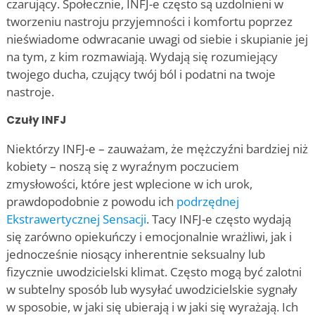
czarujący. Społecznie, INFJ-e często są uzdolnieni w
tworzeniu nastroju przyjemności i komfortu poprzez
nieświadome odwracanie uwagi od siebie i skupianie jej
na tym, z kim rozmawiają. Wydają się rozumiejący
twojego ducha, czujący twój ból i podatni na twoje
nastroje.
Czuły INFJ
Niektórzy INFJ-e – zauważam, że mężczyźni bardziej niż
kobiety – noszą się z wyraźnym poczuciem
zmysłowości, które jest wplecione w ich urok,
prawdopodobnie z powodu ich
podrzędnej
Ekstrawertycznej Sensacji
. Tacy INFJ-e często wydają
się zarówno opiekuńczy i emocjonalnie wrażliwi, jak i
jednocześnie niosący inherentnie seksualny lub
fizycznie uwodzicielski klimat. Często mogą być zalotni
w subtelny sposób lub wysyłać uwodzicielskie sygnały
w sposobie, w jaki się ubierają i w jaki się wyrażają. Ich