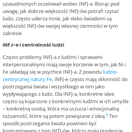
uzasadnionych oczekiwań wobec INFJ-a. Biorąc pod
uwagę, jak dobrze większość INFJ-ów potrafi czytać
ludzi, często uderza mnie, jak słabo świadomi są
większość INFJ-ów swojej własnej ciemności w tym
zakresie.
INFJ-e i centralność ludzi
Często problemy INFJ-a z ludźmi i sprawami
interpersonalnymi mają swoje korzenie w tym, jak Ni i
Fe układają się w psychice INFJ-a. Z powodu
ludzio-
centrycznej natury Fe
, INFJ-e często mają skłonność do
postrzegania świata i wszystkiego w nim jako
wypływającego z ludzi. Dla INFJ-a, konkretne idee
często są kojarzone z konkretnymi ludźmi w ich umyśle
– konkretną osobą, która ma uczucia i emocjonalną
5
tożsamość, które są potem powiązane z ideą.
Ten
sposób postrzegania świata powinien być
kontrastowany z tym INTJ-ów, którzy mają tendencję