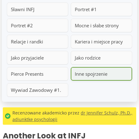
Sławni INFJ
Portret #1
Portret #2
Mocne i słabe strony
Relacje i randki
Kariera i miejsce pracy
Jako przyjaciele
Jako rodzice
Pierce Presents
Inne spojrzenie
Wywiad Zawodowy #1.
Recenzowane akademicko przez
dr Jennifer Schulz, Ph.D.,
adiunktkę psychologii
Another Look at INFJ