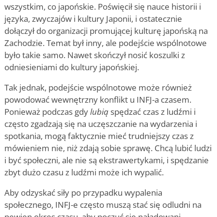
wszystkim, co japońskie. Poświęcił się nauce historii i
języka, zwyczajów i kultury Japonii, i ostatecznie
dołączył do organizacji promującej kulturę japońską na
Zachodzie. Temat był inny, ale podejście wspólnotowe
było takie samo. Nawet skończył nosić koszulki z
odniesieniami do kultury japońskiej.
Tak jednak, podejście wspólnotowe może również
powodować wewnętrzny konflikt u INFJ-a czasem.
Ponieważ podczas gdy
lubią
spędzać czas z ludźmi i
często zgadzają się na uczęszczanie na wydarzenia i
spotkania, mogą faktycznie mieć trudniejszy czas z
mówieniem nie, niż zdają sobie sprawę. Chcą lubić ludzi
i być społeczni, ale nie są ekstrawertykami, i spędzanie
zbyt dużo czasu z ludźmi może ich wypalić.
Aby odzyskać siły po przypadku wypalenia
społecznego, INFJ-e często muszą stać się odludni na
pewien okres czasu, aby poczuć się naładowani