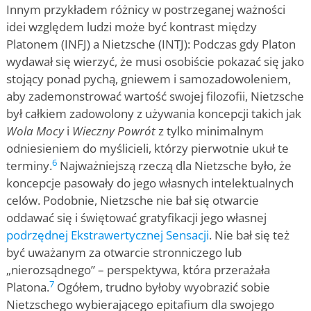
Innym przykładem różnicy w postrzeganej ważności
idei względem ludzi może być kontrast między
Platonem (INFJ) a Nietzsche (INTJ): Podczas gdy Platon
wydawał się wierzyć, że musi osobiście pokazać się jako
stojący ponad pychą, gniewem i samozadowoleniem,
aby zademonstrować wartość swojej filozofii, Nietzsche
był całkiem zadowolony z używania koncepcji takich jak
Wola Mocy
i
Wieczny Powrót
z tylko minimalnym
odniesieniem do myślicieli, którzy pierwotnie ukuł te
6
terminy.
Najważniejszą rzeczą dla Nietzsche było, że
koncepcje pasowały do jego własnych intelektualnych
celów. Podobnie, Nietzsche nie bał się otwarcie
oddawać się i świętować gratyfikacji jego własnej
podrzędnej Ekstrawertycznej Sensacji
. Nie bał się też
być uważanym za otwarcie stronniczego lub
„nierozsądnego” – perspektywa, która przerażała
7
Platona.
Ogółem, trudno byłoby wyobrazić sobie
Nietzschego wybierającego epitafium dla swojego