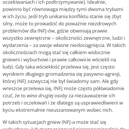
oczekiwaniach i ich podtrzymywanie). Idealnie,
powinno być równowaga między tymi dwoma trybami
w ich życiu. Jeśli tryb unikania konfliktu stanie się zbyt
silny, może to prowadzić do poważnie niezdrowych
problemów dla INFJ-ów, gdzie obwiniają prawie
wszystko zewnętrzne – okoliczności zewnętrzne, ludzi i
wydarzenia – za swoje własne niedociągnięcia. W takich
okolicznościach mogą stać się całkiem widocznie
gniewni i wybuchowi i prawie całkowicie wściekli na
ludzi. Gdy taka wściekłość przelewa się, jest często
wynikiem długiego gromadzenia się pasywno-agresji,
której INFJ zazwyczaj nie był świadomy sam. Ale gdy
wreszcie przelewa się, INFJ może często półświadomie
czuć, że to
wina drugiej osoby
za niezauważenie ich
potrzeb i oczekiwań i że dlatego są usprawiedliwieni w
byciu ekstremalnie nieuszanowanym wobec nich.
W takich sytuacjach gniew INFJ-a może stać się