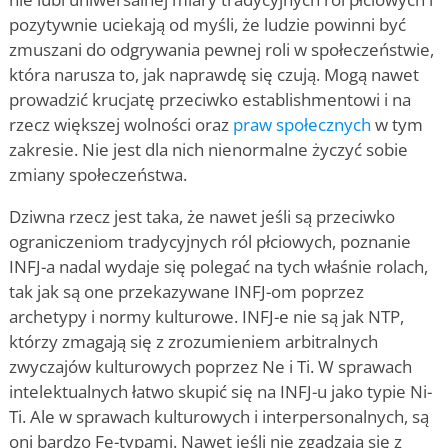
pozytywnie uciekają od myśli, że ludzie powinni być
zmuszani do odgrywania pewnej roli w społeczeństwie,
która narusza to, jak naprawdę się czują. Mogą nawet
prowadzić krucjatę przeciwko establishmentowi i na
rzecz większej wolności oraz
praw społecznych
w tym
zakresie. Nie jest dla nich nienormalne życzyć sobie
zmiany społeczeństwa.
Dziwna rzecz jest taka, że nawet jeśli są przeciwko
ograniczeniom tradycyjnych ról płciowych, poznanie
INFJ-a nadal wydaje się polegać na tych właśnie rolach,
tak jak są one przekazywane INFJ-om poprzez
archetypy i normy kulturowe. INFJ-e nie są jak NTP,
którzy zmagają się z zrozumieniem arbitralnych
zwyczajów kulturowych poprzez Ne i Ti. W sprawach
intelektualnych łatwo skupić się na INFJ-u jako typie Ni-
Ti. Ale w sprawach kulturowych i interpersonalnych, są
oni bardzo Fe-typami. Nawet jeśli nie zgadzają się z