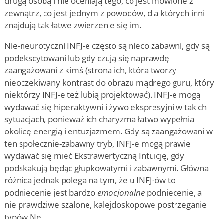
drugą osobą i nie oceniają tego, co jest mówione z
zewnątrz, co jest jednym z powodów, dla których inni
znajdują tak łatwe zwierzenie się im.
Nie-neurotyczni INFJ-e często są nieco zabawni, gdy są
podekscytowani lub gdy czują się naprawdę
zaangażowani z kimś (strona ich, która tworzy
nieoczekiwany kontrast do obrazu mądrego guru, który
niektórzy INFJ-e też lubią projektować). INFJ-e mogą
wydawać się hiperaktywni i żywo ekspresyjni w takich
sytuacjach, ponieważ ich charyzma łatwo wypełnia
okolicę energią i entuzjazmem. Gdy są zaangażowani w
ten społecznie-zabawny tryb, INFJ-e mogą prawie
wydawać się mieć Ekstrawertyczną Intuicję, gdy
podskakują będąc głupkowatymi i zabawnymi. Główna
różnica jednak polega na tym, że u INFJ-ów to
podniecenie jest bardzo
emocjonalne
podniecenie, a
nie prawdziwe szalone, kalejdoskopowe postrzeganie
typów Ne.