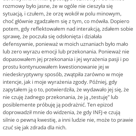
rozmowy było jasne, że w ogóle nie cieszyła się
sytuacją, i czułem, że orzę wokół w polu minowym,
choć głównie zgadzałem się z tym, co mówiła. Dopiero
potem, gdy reflektowałem nad interakcją, zdałem sobie
sprawę, że poczuła się odsłonięta i działała
defensywnie, ponieważ w moich uznaniach było mało
lub zero wyrazu emocji lub przekonania. Ponieważ nie
dopasowałem jej przekonania i jej wyrażenia pasji i po
prostu kontynuowałem kwestionowanie jej w
niedeskryptywny sposób, zwątpiła zarówno w moje
intencje, jak i moje wyrażenia zgody. Później, gdy
zapytałem ją o to, potwierdziła, że wydawało jej się, że
nie czuję żadnego przekonania, że ją „testuję” lub
posiblemente próbuję ją podrażnić. Ten epizod
doprowadził mnie do widzenia, że gdy INFJ-e czują
silnie o pewną kwestię, a inni ludzie nie, może to prawie
czuć się jak zdrada dla nich.