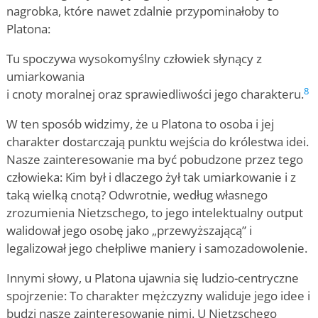
nagrobka, które nawet zdalnie przypominałoby to
Platona:
Tu spoczywa wysokomyślny człowiek słynący z
umiarkowania
8
i cnoty moralnej oraz sprawiedliwości jego charakteru.
W ten sposób widzimy, że u Platona to osoba i jej
charakter dostarczają punktu wejścia do królestwa idei.
Nasze zainteresowanie ma być pobudzone przez tego
człowieka: Kim był i dlaczego żył tak umiarkowanie i z
taką wielką cnotą? Odwrotnie, według własnego
zrozumienia Nietzschego, to jego intelektualny output
walidował jego osobę jako „przewyższającą” i
legalizował jego chełpliwe maniery i samozadowolenie.
Innymi słowy, u Platona ujawnia się ludzio-centryczne
spojrzenie: To charakter mężczyzny waliduje jego idee i
budzi nasze zainteresowanie nimi. U Nietzschego