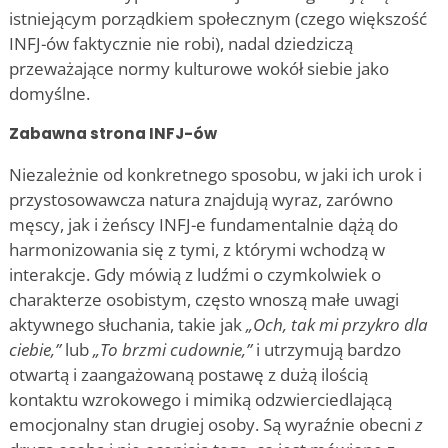
istniejącym porządkiem społecznym (czego większość
INFJ-ów faktycznie nie robi), nadal dziedziczą
przeważające normy kulturowe wokół siebie jako
domyślne.
Zabawna strona INFJ-ów
Niezależnie od konkretnego sposobu, w jaki ich urok i
przystosowawcza natura znajdują wyraz, zarówno
męscy, jak i żeńscy INFJ-e fundamentalnie dążą do
harmonizowania się z tymi, z którymi wchodzą w
interakcje. Gdy mówią z ludźmi o czymkolwiek o
charakterze osobistym, często wnoszą małe uwagi
aktywnego słuchania, takie jak
„Och, tak mi przykro dla
ciebie,”
lub
„To brzmi cudownie,”
i utrzymują bardzo
otwartą i zaangażowaną postawę z dużą ilością
kontaktu wzrokowego i mimiką odzwierciedlającą
emocjonalny stan drugiej osoby. Są wyraźnie obecni
z