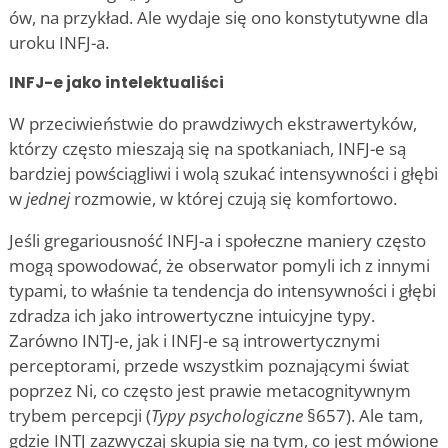
ów, na przykład. Ale wydaje się ono konstytutywne dla
uroku INFJ-a.
INFJ-e jako intelektualiści
W przeciwieństwie do prawdziwych ekstrawertyków,
którzy często mieszają się na spotkaniach, INFJ-e są
bardziej powściągliwi i wolą szukać intensywności i głębi
w
jednej
rozmowie, w której czują się komfortowo.
Jeśli gregariousność INFJ-a i społeczne maniery często
mogą spowodować, że obserwator pomyli ich z innymi
typami, to właśnie ta tendencja do intensywności i głębi
zdradza ich jako introwertyczne intuicyjne typy.
Zarówno INTJ-e, jak i INFJ-e są introwertycznymi
perceptorami, przede wszystkim poznającymi świat
poprzez Ni, co często jest prawie metacognitywnym
trybem percepcji (
Typy psychologiczne
§657). Ale tam,
gdzie INTJ zazwyczaj skupia się na tym, co jest mówione