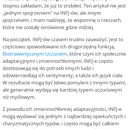
stopniu zakładam, że już to zrobiłeś. Ten artykuł nie jest
„jednym spojrzeniem” na INFJ-ów, ale
innym
spojrzeniem
, i mam nadzieję, że wspomnę o rzeczach,
które nie zostały omówione gdzie indziej.
Na początek, INFJ-ów czasem trudno zauważyć. Jest to
częściowo spowodowane ich drugorzędną funkcją,
Ekstrawertycznym Uczuciem
, które czyni ich społecznie
adaptacyjnymi i zmiennochłonnymi. INFJ-e często
dostosowują się do potrzeb innych ludzi i
odzwierciedlają ich sentymenty, a także ich język ciała.
W rezultacie mogą być łatwo pomyleni z innymi typami,
ale generalnie wydają się bardziej typem uczuciowym
niż myślowym.
Z powodu ich zmiennochłonnej adaptacyjności, INFJ-e
mogą wydawać się jednym z najbardziej opiekuńczych i
charyzmatycznych typów, i często mogą być całkiem