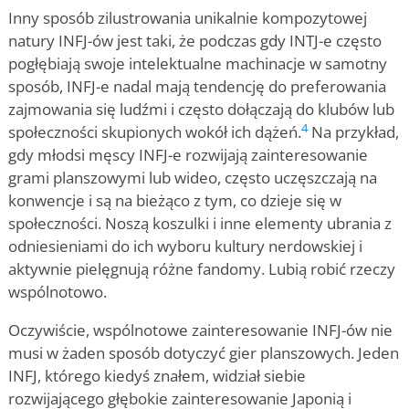
Inny sposób zilustrowania unikalnie kompozytowej
natury INFJ-ów jest taki, że podczas gdy INTJ-e często
pogłębiają swoje intelektualne machinacje w samotny
sposób, INFJ-e nadal mają tendencję do preferowania
zajmowania się ludźmi i często dołączają do klubów lub
4
społeczności skupionych wokół ich dążeń.
Na przykład,
gdy młodsi męscy INFJ-e rozwijają zainteresowanie
grami planszowymi lub wideo, często uczęszczają na
konwencje i są na bieżąco z tym, co dzieje się w
społeczności. Noszą koszulki i inne elementy ubrania z
odniesieniami do ich wyboru kultury nerdowskiej i
aktywnie pielęgnują różne fandomy. Lubią robić rzeczy
wspólnotowo.
Oczywiście, wspólnotowe zainteresowanie INFJ-ów nie
musi w żaden sposób dotyczyć gier planszowych. Jeden
INFJ, którego kiedyś znałem, widział siebie
rozwijającego głębokie zainteresowanie Japonią i