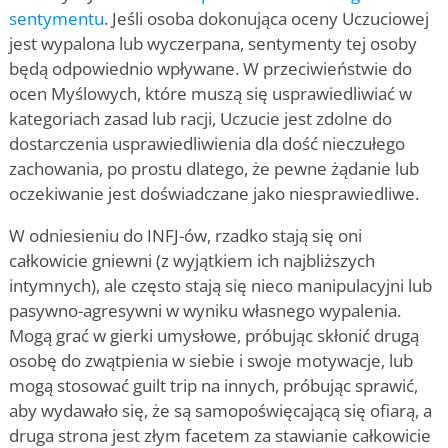
sentymentu
. Jeśli osoba dokonująca oceny Uczuciowej
jest wypalona lub wyczerpana, sentymenty tej osoby
będą odpowiednio wpływane. W przeciwieństwie do
ocen Myślowych, które muszą się usprawiedliwiać w
kategoriach zasad lub racji, Uczucie jest zdolne do
dostarczenia usprawiedliwienia dla dość nieczułego
zachowania, po prostu dlatego, że pewne żądanie lub
oczekiwanie jest doświadczane jako niesprawiedliwe.
W odniesieniu do INFJ-ów, rzadko stają się oni
całkowicie gniewni (z wyjątkiem ich najbliższych
intymnych), ale często stają się nieco manipulacyjni lub
pasywno-agresywni w wyniku własnego wypalenia.
Mogą grać w gierki umysłowe, próbując skłonić drugą
osobę do zwątpienia w siebie i swoje motywacje, lub
mogą stosować guilt trip na innych, próbując sprawić,
aby wydawało się, że są samopoświęcającą się ofiarą, a
druga strona jest złym facetem za stawianie całkowicie