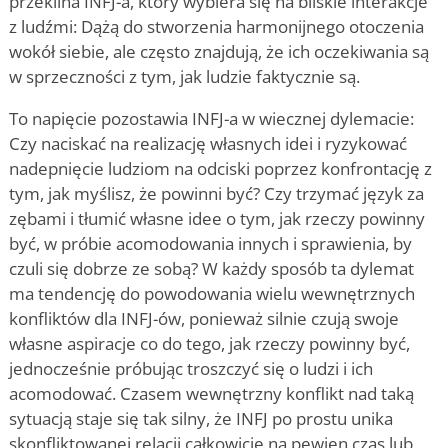
przeklina INFJ-a, który wybiera się na bliskie interakcje
z ludźmi: Dążą do stworzenia harmonijnego otoczenia
wokół siebie, ale często znajdują, że ich oczekiwania są
w sprzeczności z tym, jak ludzie faktycznie są.
To napięcie pozostawia INFJ-a w wiecznej dylemacie:
Czy naciskać na realizację własnych idei i ryzykować
nadepnięcie ludziom na odciski poprzez konfrontację z
tym, jak myślisz, że powinni być? Czy trzymać język za
zębami i tłumić własne idee o tym, jak rzeczy powinny
być, w próbie acomodowania innych i sprawienia, by
czuli się dobrze ze sobą? W każdy sposób ta dylemat
ma tendencję do powodowania wielu wewnętrznych
konfliktów dla INFJ-ów, ponieważ silnie czują swoje
własne aspiracje co do tego, jak rzeczy powinny być,
jednocześnie próbując troszczyć się o ludzi i ich
acomodować. Czasem wewnętrzny konflikt nad taką
sytuacją staje się tak silny, że INFJ po prostu unika
skonfliktowanej relacji całkowicie na pewien czas lub